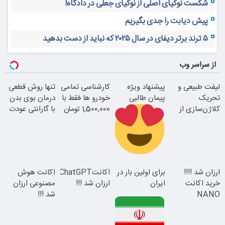
شکست نوکیای اصلی از نوکیای جعلی در دادگاه!
پیش دیابت را جدی بگیریم
۵ ترند برتر دیفای در سال ۲۰۲۵ که نباید از دست بدهید
از سراسر وب
لیفت طبیعی و
پیشنهاد ویژه
کارشناسی تمامی
تنها روش قطعی
تحریک
پیمان طالبی
خودرو ها فقط با
درمان بوی بدن
کلاژن‌سازی از
1,500,000 تومان
با گارانتی عودت
داخل پوست با
وجه
24ماه ماندگاری
سفارش سورملینا
ارزان شد !!!!
برای اولین بار در
اکانتChatGPT
اکانت هوش
با تخفیف ویژه
خرید اکانت
ایران
ارزان شد !!!
مصنوعی ارزان
همین الان ببین
NANO
شد !!!
جوان شو
BANANA با
تخفیف ویژه