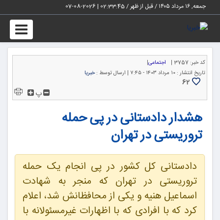
جمعه, ۱۶ مرداد ۱۴۰۵ / قبل از ظهر /
02:33:46
|
2026-08-07
Toggle
igation
کد خبر:
3757 |
اجتماعی
|
تاریخ انتشار :
۱۰ مرداد ۱۴۰۳ - ۷:۴۵ |
ارسال توسط :
خبریا
62
پ
هشدار دادستانی در پی حمله
تروریستی در تهران
دادستانی کل کشور در پی انجام یک حمله
تروریستی در تهران که منجر به شهادت
اسماعیل هنیه و یکی از محافظانش شد، اعلام
کرد که با افرادی که با اظهارات غیرمسئولانه با