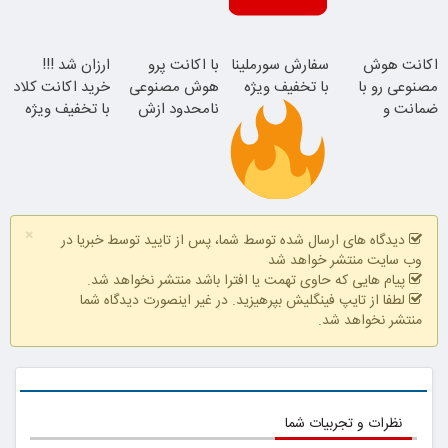
این دکتر کرم
اکانت هوش
سفارش سورملینا
با اکانت پرو
ارزان شد !!!
ترمیم کننده 23
مصنوعی رو با
با تخفیف ویژه
هوش مصنوعی
خرید اکانت کلاد
روزه ساخت!
ضمانت و
نامحدود ازش
با تخفیف ویژه
تخفیف بگیر !!
استفاده کن ؛
کدتخفیف
دریافت کد
تخفیف
موجودی
×
محدود!!!!
دیدگاه های ارسال شده توسط شما، پس از تایید توسط خبریا در
وب سایت منتشر خواهد شد
پیام هایی که حاوی تهمت یا افترا باشد منتشر نخواهد شد.
لطفا از تایپ فینگلیش بپرهیزید. در غیر اینصورت دیدگاه شما
منتشر نخواهد شد.
نظرات و تجربیات شما