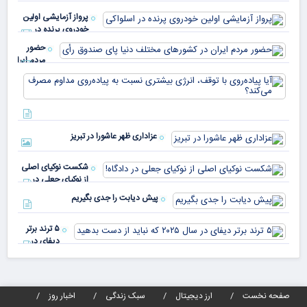
میم
می‌
پرواز آزمایشی اولین
چقد
خودروی پرنده در
دار
اسلواکی
حضور
مردم ایران
در
آیا
کشورهای
پیا
مختلف
با 
دنیا پای
انر
صندوق
بیش
رأی
عزاداری ظهر عاشورا در تبریز
نسب
پیا
مدا
شکست نوکیای اصلی
مص
از نوکیای جعلی در
می‌
دادگاه!
پیش دیابت را جدی بگیریم
۵ ترند برتر
دیفای در
سال ۲۰۲۵ که
نباید از دست
بدهید
صفحه نخست
ارز دیجیتال
سبک زندگی
اخبار روز