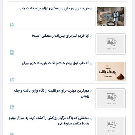
خرید دوربین متری؛ راهکاری ارزان برای نشت یابی
آیا خرید تتر برای پس‌انداز منطقی است؟
انتخاب اول پودر هات چاکلت باریستا های تهران
مهم‌ترین مهارت برای موفقیت از نگاه وارن بافت و جف
بزوس
محققی که باگ مرگبار زی‌کش را کشف کرد، به سراغ مونرو
رفت! منتظر سقوط قی