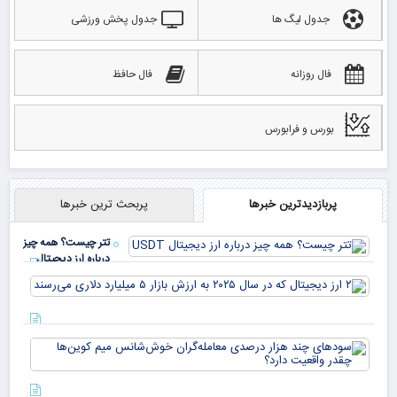
جدول لیگ ها
جدول پخش ورزشی
فال روزانه
فال حافظ
بورس و فرابورس
پربازدیدترین خبرها
پربحث ترین خبرها
تتر چیست؟ همه چیز
درباره ارز دیجیتال
USDT
۲ ا
دیج
که 
سود
به 
هزا
معا
میلی
خو
دلا