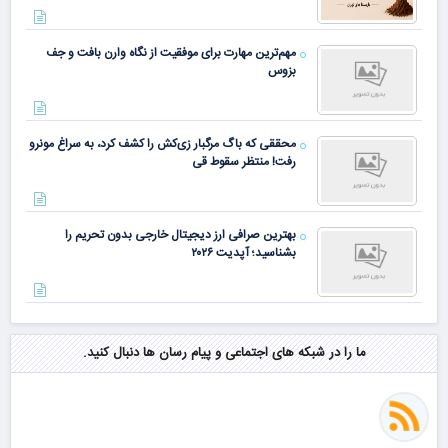
مهم‌ترین مهارت برای موفقیت از نگاه وارن بافت و جف
بزوس
محققی که باگ مرگبار زی‌کش را کشف کرد، به سراغ مونرو
رفت! منتظر سقوط قی
بهترین صرافی ارز دیجیتال خارجی بدون تحریم را
بشناسید؛ آپدیت ۲۰۲۶
ما را در شبکه های اجتماعی و پیام رسان ها دنبال کنید.