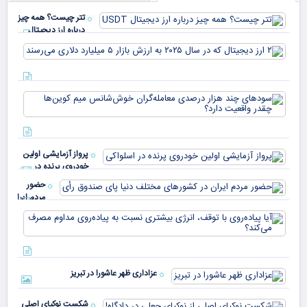
تتر چیست؟ همه چیز
درباره ارز دیجیتال
USDT
۲ ا
دیج
که 
سود
به 
هزا
معا
میلی
خو
دلا
میم
می‌
پرواز آزمایشی اولین
چقد
خودروی پرنده در
دار
اسلواکی
حضور
مردم ایران
در
آیا
کشورهای
پیا
مختلف
با 
دنیا پای
انر
صندوق
بیش
رأی
عزاداری ظهر عاشورا در تبریز
نسب
پیا
مدا
شکست نوکیای اصلی