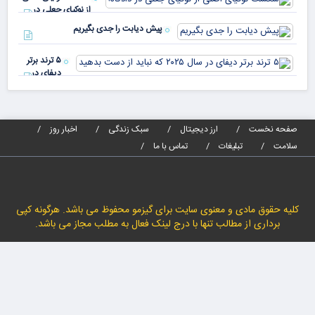
مص
از نوکیای جعلی در
می‌
دادگاه!
پیش دیابت را جدی بگیریم
۵ ترند برتر
دیفای در
سال ۲۰۲۵ که
نباید از دست
بدهید
صفحه نخست
ارز دیجیتال
سبک زندگی
اخبار روز
سلامت
تبلیغات
تماس با ما
کلیه حقوق مادی و معنوی سایت برای گیزمو محفوظ می باشد. هرگونه کپی
برداری از مطالب تنها با درج لینک فعال به مطلب مجاز می باشد.