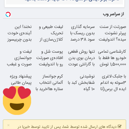
از سراسر وب
صورتت از سنت
سرمایه گذاری
لیفت طبیعی و
نخند! این
پیرتر نشونت
بدون ریسک با
تحریک
آینده‌ی خودت
میده؟ اندولیفت
سود 38 درصد
کلاژن‌سازی از
بدون چربیسوز
برش می‌گردونه
سالانه
داخل پوست با
لاغریه (تا دیر
کارشناسی تمامی
تنها روش قطعی
پوست شل و
لیفت و
24ماه ماندگاری
نشده سفارش
خودرو ها فقط با
درمان بوی بدن
افتاده‌ی صورتت
جوانسازی
بده)
1,500,000 تومان
با گارانتی عودت
رو با اندولیفت
صورت و غبغب
وجه
جوونش کن
بدون جراحی و
با جلبک لاغری
نوشیدنی
کرم جوانساز
پیشنهاد ویژه
دوران نقاهت
3سوته به اندام
شفابخش کبد با
آلمانی انتخاب
پیمان طالبی
ایده ال برس(تا
10 گیاه
جوان شو
ستاره ها!خرید با
امشب تخفیف
موثر(تخفیف تا
تخفیف
ویژه)
امشب)
همین الان ببین
سفارش سورملینا
×
با تخفیف ویژه
دیدگاه های ارسال شده توسط شما، پس از تایید توسط خبریا در