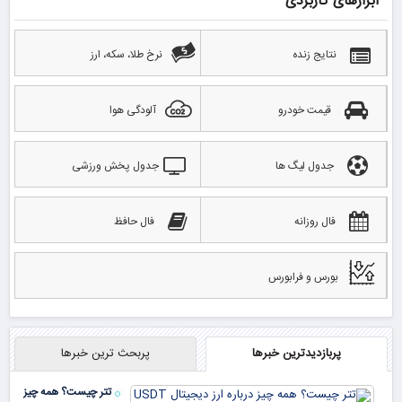
ابزارهای کاربردی
نتایج زنده
نرخ طلا، سکه، ارز
قیمت خودرو
آلودگی هوا
جدول لیگ ها
جدول پخش ورزشی
فال روزانه
فال حافظ
بورس و فرابورس
پربازدیدترین خبرها
پربحث ترین خبرها
تتر چیست؟ همه چیز