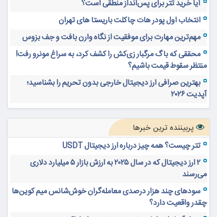
آیا خرید تتر برای پس‌انداز منطقی است؟
انتخاب اول پودر هات چاکلت باریستا های تهران
مهم‌ترین مهارت برای موفقیت از نگاه وارن بافت و جف بزوس
محققی که باگ مرگبار زی‌کش را کشف کرد، به سراغ مونرو رفت!
منتظر سقوط قیمت باشیم؟
بهترین صرافی ارز دیجیتال خارجی بدون تحریم را بشناسید؛
آپدیت ۲۰۲۶
پربیننده ترین خبرها
تتر چیست؟ همه چیز درباره ارز دیجیتال USDT
۲ ارز دیجیتال که در سال ۲۰۲۵ به ارزش بازار ۵ میلیارد دلاری
می‌رسند
سودهای چند هزار درصدی معامله‌گران خوش‌شانس میم کوین‌ها
چقدر واقعیت دارد؟