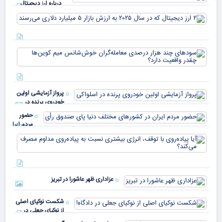
درباره ارز دیجیتال
USDT
۲ ا
دیج
که 
سود
به 
هزا
معا
میلی
خو
دلا
میم
می‌
پرواز آزمایشی اولین
چقد
خودروی پرنده در
دار
اسلواکی
حضور
مردم ایران
در
آیا
کشورهای
پیا
مختلف
با 
دنیا پای
انر
صندوق
بیش
رأی
عزاداری ظهر عاشورا در تبریز
نسب
پیا
مدا
شکست نوکیای اصلی
مص
از نوکیای جعلی در
می‌
دادگاه!