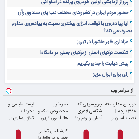
پرواز آزمایشی اولین خودروی پرنده در اسلواکی
حضور مردم ایران در کشورهای مختلف دنیا پای صندوق رأی
آیا پیاده‌روی با توقف، انرژی بیشتری نسبت به پیاده‌روی مداوم
مصرف می‌کند؟
عزاداری ظهر عاشورا در تبریز
شکست نوکیای اصلی از نوکیای جعلی در دادگاه!
پیش دیابت را جدی بگیریم
رای برای ایران عزیز
از سراسر وب
دوربین مداربسته
چربیسوزی که
خبر خوب
لیفت طبیعی و
360 درجه |
شگفتی لاغری
مخصوص شکمو
تحریک
نصب آسان و
آسان را رقم زد!
ها! آسون ترین
کلاژن‌سازی از
راحت
روش لاغری
داخل پوست با
کارشناسی تمامی
معرفی شد
24ماه ماندگاری
خودرو ها فقط با