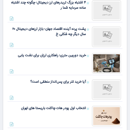
۴ اشتباه بزرگ تریدرهای ارز دیجیتال؛ چگونه چند اشتباه
ساده سرمایه شما ر
پشت پرده آینده اقتصاد جهان؛ بازار ارزهای دیجیتال ۲۰
سال دیگر چه شکلی خ
خرید دوربین متری؛ راهکاری ارزان برای نشت یابی
آیا خرید تتر برای پس‌انداز منطقی است؟
انتخاب اول پودر هات چاکلت باریستا های تهران