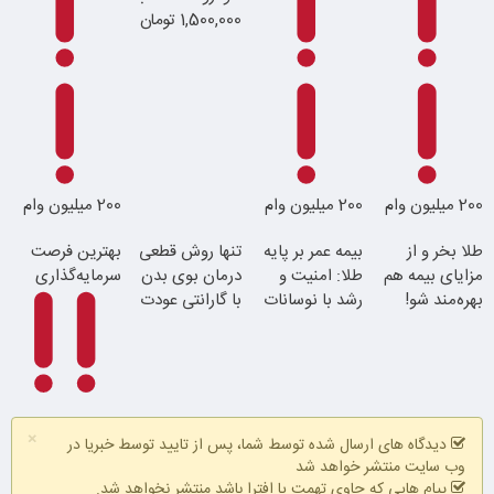
1,500,000 تومان
جوان شو
200 میلیون وام
200 میلیون وام
200 میلیون وام
طلا بخر و از
بیمه عمر بر پایه
تنها روش قطعی
بهترین فرصت
مزایای بیمه هم
طلا: امنیت و
درمان بوی بدن
سرمایه‌گذاری
بهره‌مند شو!
رشد با نوسانات
با گارانتی عودت
قیمت
وجه
با 100 هزار تومان
×
طلا بخر
دیدگاه های ارسال شده توسط شما، پس از تایید توسط خبریا در
با احراز هویت در
فقط با احراز
در آبان تتر احراز
همین الان ببین
وب سایت منتشر خواهد شد
آبان تتر
هویت در آبان
هویت کن
پیام هایی که حاوی تهمت یا افترا باشد منتشر نخواهد شد.