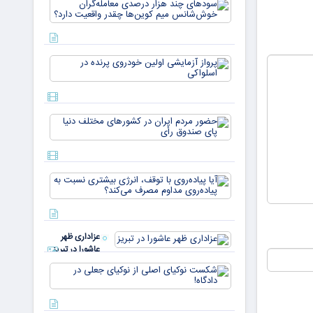
سودهای چن
بازار ۵
هزار درصد
میلیارد
معامله‌گران
دلاری
خوش‌شان
می‌رسند
میم کوین‌ه
پرواز
چقدر واقع
آزمایشی
دار
اولین
خودروی
پرنده در
حضور
اسلواکی
مردم ایران
در
کشورهای
مختلف
آیا
دنیا پای
پیاده‌روی
صندوق
با توقف،
رأی
انرژی
بیشتری
عزاداری ظهر
نسبت به
عاشورا در تبریز
پیاده‌روی
مداوم
شکست
مصرف
نوکیای
می‌کن
اصلی از
نوکیای