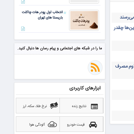
انتخاب اول پودر هات چاکلت
باریستا های تهران
ن‌ها چقدر
مهم‌ترین مهارت برای موفقیت از
نگاه وارن بافت و جف بزوس
ما را در شبکه های اجتماعی و پیام رسان ها دنبال کنید.
داوم مصرف
محققی که باگ مرگبار زی‌کش را
کشف کرد، به سراغ مونرو رفت!
منتظر سقوط قی
ابزارهای کاربردی
بهترین صرافی ارز دیجیتال
خارجی بدون تحریم را بشناسید؛
آپدیت ۲۰۲۶
نتایج زنده
نرخ طلا، سکه، ارز
قیمت خودرو
آلودگی هوا