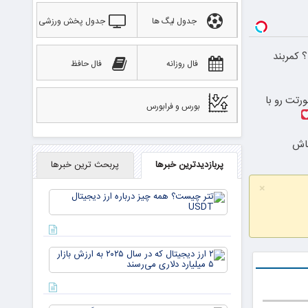
جدول لیگ ها
جدول پخش ورزشی
 کمربند
فال روزانه
فال حافظ
رتت رو با
بورس و فرابورس
باش
پربازدیدترین خبرها
پربحث ترین خبرها
×
تتر
چیست؟
همه چیز
درباره ارز
دیجیتال
۲ ارز
USDT
دیجیتال
که در
سال ۲۰۲۵
به ارزش