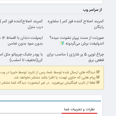
از سراسر وب
کمربند اصلاح کننده قوز کمر | مشاوره
کمربند اصلاح‌کننده قوز کمر 
رایگان
درب منزل
صورتت از سنت پیرتر نشونت میده؟
ایمپلنت دندان با اقساط 12 ماهه
اندولیفت برش می‌گردونه
بدون سود بدون ضامن
چراغ توپی 5 پر شارژی | مناسب برای
با پودر جلبک چربیاتو مثل ا
قطعی برق
کن(تخفیف تا امشب)
دیدگاه های ارسال شده توسط شما، پس از تایید توسط خبریا در وب
پیام هایی که حاوی تهمت یا افترا باشد منتشر نخواهد شد.
لطفا از تایپ فینگلیش بپرهیزید. در غیر اینصورت دیدگاه شما منتشر 
نظرات و تجربیات شما