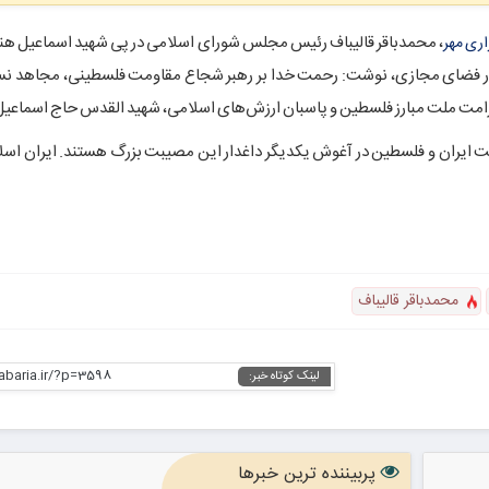
، محمدباقر قالیباف رئیس مجلس شورای اسلامی در پی شهید اسماعیل
هنی
اری مهر
فضای مجازی، نوشت: رحمت خدا بر رهبر شجاع مقاومت فلسطینی، مجاهد نست
امت ملت مبارز فلسطین و پاسبان ارزش‌های اسلامی، شهید
القدس
حاج اسماعی
ایران و فلسطین در آغوش یکدیگر داغدار این مصیبت بزرگ هستند. ایران اسل
محمدباقر قالیباف
habaria.ir/?p=3598
لینک کوتاه خبر:
پربیننده ترین خبرها