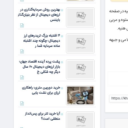
بهترین روش سرمایه‌گذاری در
ه
در صفحه
ارزهای دیجیتال از نظر بنیان‌گذار
وه و مربی
بایننس
ل
هنیه
.
۴ اشتباه بزرگ تریدرهای ارز
امی و جبهه
دیجیتال؛ چگونه چند اشتباه
ساده سرمایه شما ر
پشت پرده آینده اقتصاد جهان؛
بازار ارزهای دیجیتال ۲۰ سال
دیگر چه شکلی خ
خرید دوربین متری؛ راهکاری
ارزان برای نشت یابی
https://k
آیا خرید تتر برای پس‌انداز
منطقی است؟