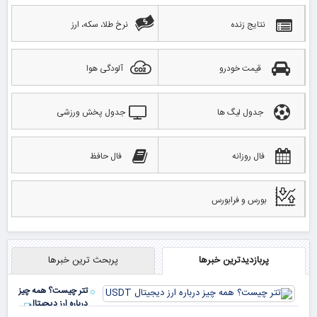
نتایج زنده
نرخ طلا، سکه، ارز
قیمت خودرو
آلودگی هوا
جدول لیگ ها
جدول پخش ورزشی
فال روزانه
فال حافظ
بورس و فرابورس
پربازدیدترین خبرها
پربحث ترین خبرها
تتر چیست؟ همه چیز
درباره ارز دیجیتال
USDT