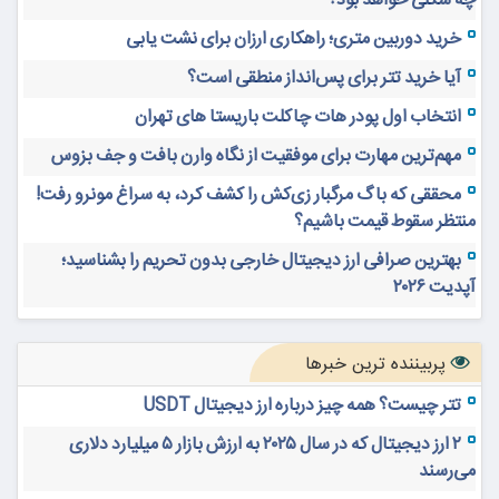
چه شکلی خواهد بود؟
خرید دوربین متری؛ راهکاری ارزان برای نشت یابی
آیا خرید تتر برای پس‌انداز منطقی است؟
انتخاب اول پودر هات چاکلت باریستا های تهران
مهم‌ترین مهارت برای موفقیت از نگاه وارن بافت و جف بزوس
محققی که باگ مرگبار زی‌کش را کشف کرد، به سراغ مونرو رفت!
منتظر سقوط قیمت باشیم؟
بهترین صرافی ارز دیجیتال خارجی بدون تحریم را بشناسید؛
آپدیت ۲۰۲۶
پربیننده ترین خبرها
تتر چیست؟ همه چیز درباره ارز دیجیتال USDT
۲ ارز دیجیتال که در سال ۲۰۲۵ به ارزش بازار ۵ میلیارد دلاری
می‌رسند