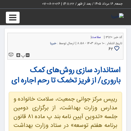
جمعه, ۱۶ مرداد ۱۴۰۵ / بعد از ظهر /
14:11:22
|
2026-08-07
Toggle
igation
کد خبر:
3120 |
سلامت
|
تاریخ انتشار :
۱۰ مرداد ۱۴۰۳ - ۸:۵۸ |
ارسال توسط :
خبریا
62
پ
استاندارد سازی روش‌های کمک
باروری/ از فریز تخمک تا رحم اجاره ای
رییس مرکز جوانی جمعیت، سلامت خانواده و
مدارس وزارت بهداشت، از برگزاری دومین
جلسه «تدوین آیین نامه بند پ ماده ۸۱ قانون
برنامه هفتم توسعه» در ستاد وزارت بهداشت