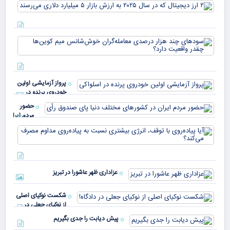
۲ ا
دیج
که 
سود
به 
هزا
معا
میلی
خو
دلا
میم
می‌
پرواز آزمایشی اولین
چقد
خودروی پرنده در
دار
اسلواکی
حضور
مردم ایران
در
آیا
کشورهای
پیا
مختلف
با 
دنیا پای
انر
صندوق
بیش
رأی
عزاداری ظهر عاشورا در تبریز
نسب
پیا
مدا
شکست نوکیای اصلی
مص
از نوکیای جعلی در
می‌
دادگاه!
پیش دیابت را جدی بگیریم