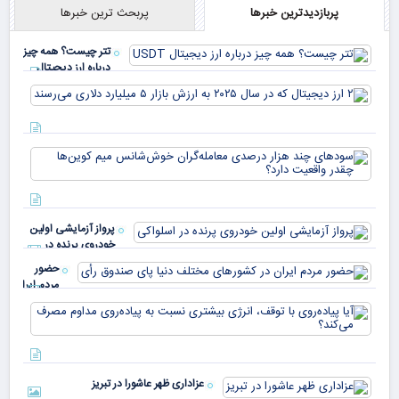
پربازدیدترین خبرها
پربحث ترین خبرها
تتر چیست؟ همه چیز
درباره ارز دیجیتال
USDT
۲ ا
دیج
که 
سود
به 
هزا
معا
میلی
خو
دلا
میم
می‌
پرواز آزمایشی اولین
چقد
خودروی پرنده در
دار
اسلواکی
حضور
مردم ایران
در
آیا
کشورهای
پیا
مختلف
با 
دنیا پای
انر
صندوق
بیش
رأی
عزاداری ظهر عاشورا در تبریز
نسب