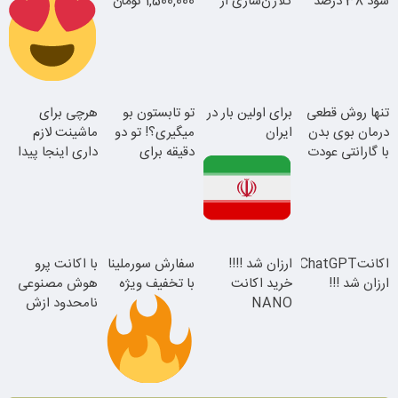
سود 38 درصد
کلاژن‌سازی از
1,500,000 تومان
سالانه
داخل پوست با
24ماه ماندگاری
سفارش سورملینا
تنها روش قطعی
برای اولین بار در
تو تابستون بو
هرچی برای
با تخفیف ویژه
درمان بوی بدن
ایران
میگیری؟! تو دو
ماشینت لازم
با گارانتی عودت
دقیقه برای
داری اینجا پیدا
جوان شو
وجه
همیشه درمانش
میشه!!!ثبت نام
کن
در یدک
این دکتر کرم
اکانتChatGPT
ارزان شد !!!!
سفارش سورملینا
با اکانت پرو
ترمیم کننده 23
ارزان شد !!!
خرید اکانت
با تخفیف ویژه
هوش مصنوعی
همین الان ببین
روزه ساخت!
NANO
نامحدود ازش
BANANA با
استفاده کن ؛
تخفیف ویژه
دریافت کد
تخفیف
موجودی