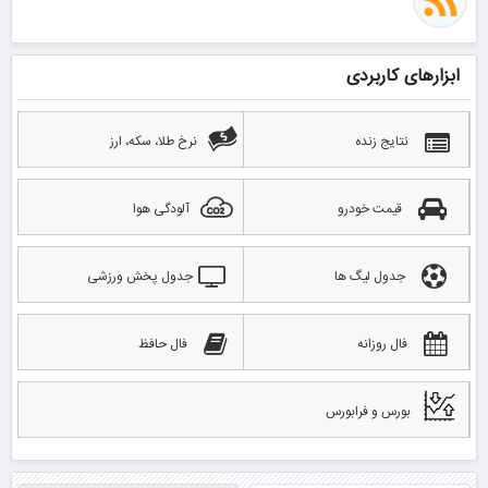
ابزارهای کاربردی
نتایج زنده
نرخ طلا، سکه، ارز
قیمت خودرو
آلودگی هوا
جدول لیگ ها
جدول پخش ورزشی
فال روزانه
فال حافظ
بورس و فرابورس