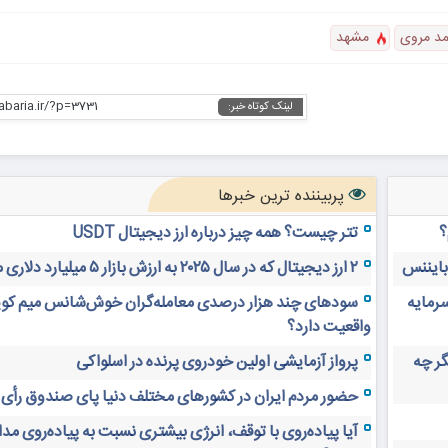
مد مروی
مشهد
abaria.ir/?p=3731
لینک کوتاه خبر:
پربیننده ترین خبرها
؟
تتر چیست؟ همه چیز درباره ارز دیجیتال USDT
 بایننس
۲ ارز دیجیتال که در سال ۲۰۲۵ به ارزش بازار ۵ میلیارد دلاری می‌رسند
سرمایه
سودهای چند هزار درصدی معامله‌گران خوش‌شانس میم کوی
واقعیت دارد؟
های دیجیتال ۲۰ سال دیگر چه
پرواز آزمایشی اولین خودروی پرنده در اسلواکی
حضور مردم ایران در کشورهای مختلف دنیا پای صندوق رأی
آیا پیاده‌روی با توقف، انرژی بیشتری نسبت به پیاده‌روی م