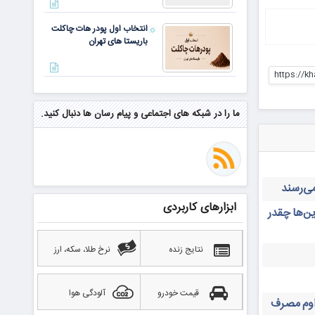
انتخاب اول پودر هات چاکلت
باریستا های تهران
https://kh
مهم‌ترین مهارت برای موفقیت از
نگاه وارن بافت و جف بزوس
ما را در شبکه های اجتماعی و پیام رسان ها دنبال کنید.
محققی که باگ مرگبار زی‌کش را
کشف کرد، به سراغ مونرو رفت!
منتظر سقوط قی
ابزارهای کاربردی
ن‌ها چقدر
بهترین صرافی ارز دیجیتال
خارجی بدون تحریم را بشناسید؛
آپدیت ۲۰۲۶
نتایج زنده
نرخ طلا، سکه، ارز
قیمت خودرو
آلودگی هوا
داوم مصرف