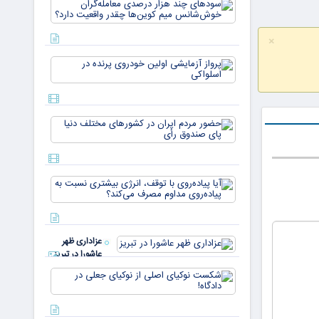
سودهای چن
بازار ۵
هزار درصد
میلیارد
معامله‌گران
دلاری
×
خوش‌شان
می‌رسند
میم کوین‌ه
پرواز
چقدر واقع
آزمایشی
دار
اولین
خودروی
پرنده در
حضور
اسلواکی
مردم ایران
در
کشورهای
مختلف
آیا
دنیا پای
پیاده‌روی
صندوق
با توقف،
رأی
انرژی
بیشتری
عزاداری ظهر
نسبت به
عاشورا در تبریز
پیاده‌روی
مداوم
شکست
مصرف
نوکیای
می‌کن
اصلی از
نوکیای