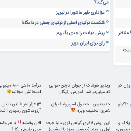
می‌کند؟
عزاداری ظهر عاشورا در تبریز
شکست نوکیای اصلی از نوکیای جعلی در دادگاه!
 منتظر
پیش دیابت را جدی بگیریم
رای برای ایران عزیز
دیت
 وزن کم
ویدیو هولناک از جوان کارتن خوابی
درآمد ماهی 0
که میلیاردر شد. آموزش رایگان
امتحانش مجانیه
از الان تا آخر تابستون حداقل 12کیلو
جدیدترین محصول اسپیرولینا برای
13هزار نفر با این دیدن 
لاغری! تخفیف ویژه:
آرزوهاشون رسیدن | ثبت‌‌
 پلاک و
این روش لاغری گیاهی توی دنیا حرف
الان وقتشه
با هر وضع
ه حضوری
اول رو میزنه(تخفیف ویژه تا امشب)
موی طبیعی بکار!