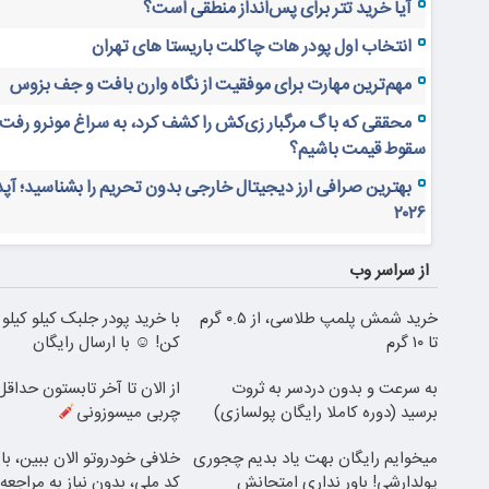
آیا خرید تتر برای پس‌انداز منطقی است؟
انتخاب اول پودر هات چاکلت باریستا های تهران
مهم‌ترین مهارت برای موفقیت از نگاه وارن بافت و جف بزوس
محققی که باگ مرگبار زی‌کش را کشف کرد، به سراغ مونرو رفت!
سقوط قیمت باشیم؟
بهترین صرافی ارز دیجیتال خارجی بدون تحریم را بشناسید؛ آپ
۲۰۲۶
از سراسر وب
خرید شمش پلمپ طلاسی، از ۰.۵ گرم
با خرید پودر جلبک کیلو کیلو
تا ۱۰ گرم
کن! ☺ با ارسال رایگان
به سرعت و بدون دردسر به ثروت
برسید (دوره کاملا رایگان پولسازی)
چربی میسوزونی
میخوایم رایگان بهت یاد بدیم چجوری
خلافی خودروتو الان ببین، با
پولدارشی! باور نداری امتحانش
کد ملی، بدون نیاز به مراجع