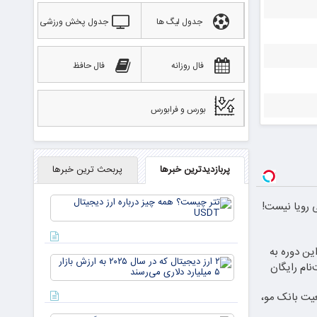
جدول لیگ ها
جدول پخش ورزشی
فال روزانه
فال حافظ
بورس و فرابورس
پربازدیدترین خبرها
پربحث ترین خبرها
تتر
80 میلیونی رویا نیست!
چیست؟
همه چیز
درباره ارز
این دوره به
دیجیتال
۲ ارز
USDT
نام رایگان
دیجیتال
که در
یت بانک مو،
سال ۲۰۲۵
به ارزش