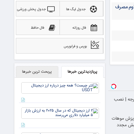
داوم مصرف
جدول لیگ ها
جدول پخش ورزشی
فال روزانه
فال حافظ
بورس و فرابورس
پربازدیدترین خبرها
پربحث ترین خبرها
تتر
چیست؟
همه چیز
ن مداربسته 360 درجه | نصب
درباره ارز
دیجیتال
۲ ارز
USDT
دیجیتال
ریزش موهات
که در
یش مجدد
سال ۲۰۲۵
به ارزش