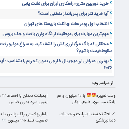
خرید دوربین متری؛ راهکاری ارزان برای نشت یابی
آیا خرید تتر برای پس‌انداز منطقی است؟
انتخاب اول پودر هات چاکلت باریستا های تهران
مهم‌ترین مهارت برای موفقیت از نگاه وارن بافت و جف بزوس
محققی که باگ مرگبار زی‌کش را کشف کرد، به سراغ مونرو رفت!
سقوط قیمت باشیم؟
بهترین صرافی ارز دیجیتال خارجی بدون تحریم را بشناسید؛ آپ
۲۰۲۶
از سراسر وب
وقت تغییره
با 10 میلیون و هر
ایمپلنت دندان با اقساط 12 ماهه
بانک مو، موی طبیعی بکار
بدون سود بدون ضامن
✓ ٪۲۵ تخفیف ایمپلنت و خدمات
دندانپزشکی
تخفیف فقط 3۵ میلیون