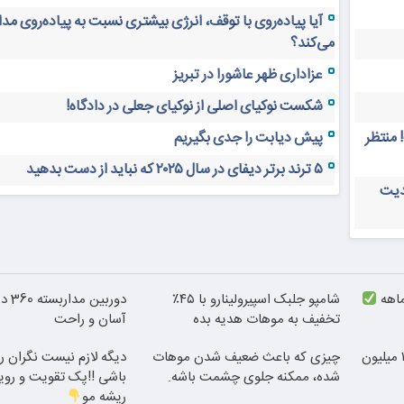
آیا پیاده‌روی با توقف، انرژی بیشتری نسبت به پیاده‌روی م
می‌کند؟
عزاداری ظهر عاشورا در تبریز
شکست نوکیای اصلی از نوکیای جعلی در دادگاه!
 منتظر
پیش دیابت را جدی بگیریم
۵ ترند برتر دیفای در سال ۲۰۲۵ که نباید از دست بدهید
دیت
شامپو جلبک اسپیرولینارو با ۴۵٪
دوربی
تخفیف به موهات هدیه بده
آسان و راحت
بلفاروپلاستی پلک پایین با ۱۰ میلیون
چیزی که باعث ضعیف شدن موهات
دیگه لازم نیست نگران 
شده، ممکنه جلوی چشمت باشه.
باشی !!پک تقویت و رو
ریشه مو