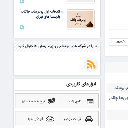
انتخاب اول پودر هات چاکلت
باریستا های تهران
مهم‌ترین مهارت برای موفقیت از
https://k
نگاه وارن بافت و جف بزوس
ما را در شبکه های اجتماعی و پیام رسان ها دنبال کنید.
محققی که باگ مرگبار زی‌کش را
کشف کرد، به سراغ مونرو رفت!
منتظر سقوط قی
ابزارهای کاربردی
بهترین صرافی ارز دیجیتال
خارجی بدون تحریم را بشناسید؛
ن‌ها چقدر
آپدیت ۲۰۲۶
نتایج زنده
نرخ طلا، سکه، ارز
قیمت خودرو
آلودگی هوا