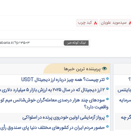
سیدموید علویان
کبد چرب
habaria.ir/?p=3503
لینک کوتاه خبر:
پربیننده ترین خبرها
؟
تتر چیست؟ همه چیز درباره ارز دیجیتال USDT
 بایننس
۲ ارز دیجیتال که در سال ۲۰۲۵ به ارزش بازار ۵ میلیارد دلاری می‌رسند
سرمایه
سودهای چند هزار درصدی معامله‌گران خوش‌شانس میم کوی
واقعیت دارد؟
های دیجیتال ۲۰ سال دیگر چه
پرواز آزمایشی اولین خودروی پرنده در اسلواکی
حضور مردم ایران در کشورهای مختلف دنیا پای صندوق رأی