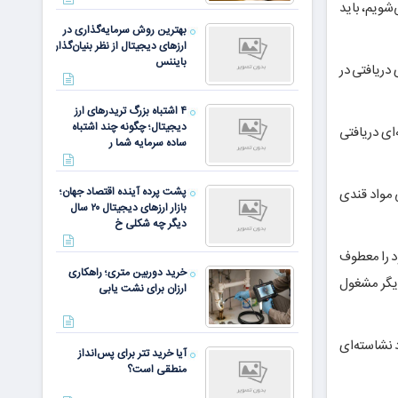
شویم، باید
بهترین روش سرمایه‌گذاری در
ارزهای دیجیتال از نظر بنیان‌گذار
بایننس
دریافتی در
۴ اشتباه بزرگ تریدرهای ارز
دیجیتال؛ چگونه چند اشتباه
ای دریافتی
ساده سرمایه شما ر
پشت پرده آینده اقتصاد جهان؛
 مواد قندی
بازار ارزهای دیجیتال ۲۰ سال
دیگر چه شکلی خ
د را معطوف
خرید دوربین متری؛ راهکاری
 دیگر مشغول
ارزان برای نشت یابی
د نشاسته‌ای
آیا خرید تتر برای پس‌انداز
منطقی است؟