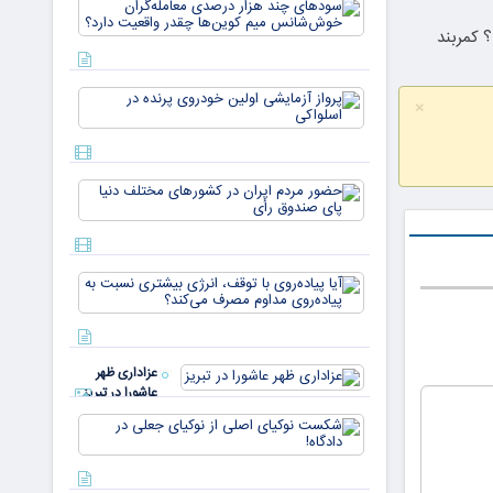
سودهای چن
بازار ۵
هزار درصد
میلیارد
 کمربند
معامله‌گران
دلاری
خوش‌شان
می‌رسند
میم کوین‌ه
پرواز
چقدر واقع
×
آزمایشی
دار
اولین
خودروی
پرنده در
حضور
اسلواکی
مردم ایران
در
کشورهای
مختلف
آیا
دنیا پای
پیاده‌روی
صندوق
با توقف،
رأی
انرژی
بیشتری
عزاداری ظهر
نسبت به
عاشورا در تبریز
پیاده‌روی
مداوم
شکست
مصرف
نوکیای
می‌کن
اصلی از
نوکیای