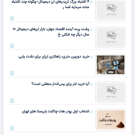
۴ اشتباه بزرگ تریدرهای ارز دیجیتال؛ چگونه چند اشتباه
ساده سرمایه شما ر
پشت پرده آینده اقتصاد جهان؛ بازار ارزهای دیجیتال ۲۰
سال دیگر چه شکلی خ
خرید دوربین متری؛ راهکاری ارزان برای نشت یابی
آیا خرید تتر برای پس‌انداز منطقی است؟
انتخاب اول پودر هات چاکلت باریستا های تهران