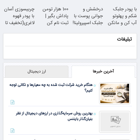
داخل پوست با
جوونش کن
وجه
با پودر جلبک
درخشش و
100 هزار تومن
چربیسوزی آسان
24ماه ماندگاری
شکم و پهلوتو
جوانی پوست با
پاداش بگیر |
با پودر قهوه
آب کن و مانکن
جلبک اسپیرولینا!
ثبت نام کن
لاغری(تخفیف تا
شو(تخفیف تا
خرید محصول با
امشب)
امشب)
تخفیف ویژه
تبلیغات
همین الان ببین
جوان شو
آخرین خبرها
ارز دیجیتال
هنگام خرید شرکت ثبت شده به چه معیارها و نکاتی توجه
کنیم؟
بهترین روش سرمایه‌گذاری در ارزهای دیجیتال از نظر
بنیان‌گذار بایننس