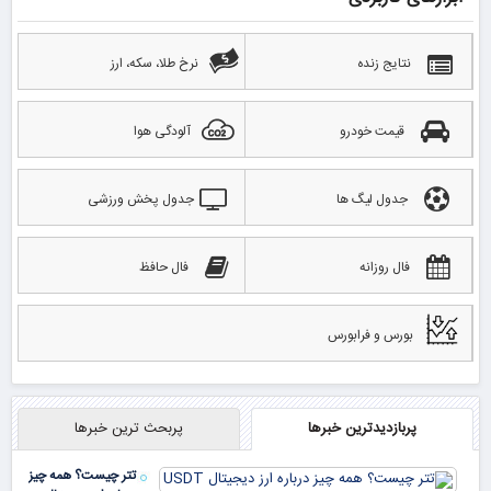
نتایج زنده
نرخ طلا، سکه، ارز
قیمت خودرو
آلودگی هوا
جدول لیگ ها
جدول پخش ورزشی
فال روزانه
فال حافظ
بورس و فرابورس
پربازدیدترین خبرها
پربحث ترین خبرها
تتر چیست؟ همه چیز