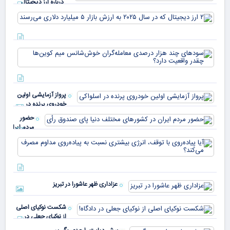
درباره ارز دیجیتال
USDT
۲ ا
دیج
که 
سود
به 
هزا
معا
میلی
خو
دلا
میم
می‌
پرواز آزمایشی اولین
چقد
خودروی پرنده در
دار
اسلواکی
حضور
مردم ایران
در
آیا
کشورهای
پیا
مختلف
با 
دنیا پای
انر
صندوق
بیش
رأی
عزاداری ظهر عاشورا در تبریز
نسب
پیا
مدا
شکست نوکیای اصلی
مص
از نوکیای جعلی در
می‌
دادگاه!