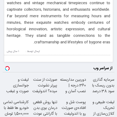
watches and vintage mechanical timepieces continue to
captivate collectors, historians, and enthusiasts worldwide.
Far beyond mere instruments for measuring hours and
minutes, these exquisite watches embody centuries of
horological innovation, artistic expression, and cultural
heritage. They stand as tangible connections to the
craftsmanship and lifestyles of bygone eras.
ارسال توسط :
1 سال پيش
از سراسر وب
سرمایه گذاری
دوربین مداربسته
صورتت از سنت
لیفت و
بدون ریسک با
360 درجه |
پیرتر نشونت
جوانسازی
سود 38 درصد
نصب آسان و
میده؟ اندولیفت
صورت و غبغب
سالانه
راحت
برش می‌گردونه
بدون جراحی و
لیفت طبیعی و
پوست شل و
تنها روش قطعی
کارشناسی تمامی
دوران نقاهت
تحریک
افتاده‌ی صورتت
درمان بوی بدن
خودرو ها فقط با
کلاژن‌سازی از
رو با اندولیفت
با گارانتی عودت
1,500,000 تومان