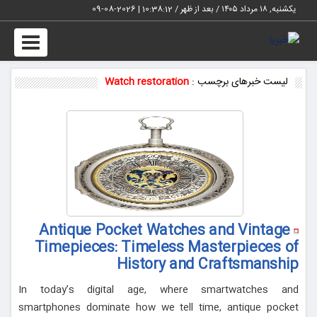
یکشنبه, ۱۸ مرداد ۱۴۰۵ / بعد از ظهر /
10:38:12
|
2026-08-09
Toggle
vigation
لیست خبرهای برچسب :
Watch restoration
Antique Pocket Watches and Vintage
Timepieces: Timeless Masterpieces of
History and Craftsmanship
In today’s digital age, where smartwatches and
smartphones dominate how we tell time, antique pocket