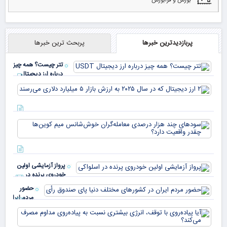
پربازدیدترین خبرها
پربحث ترین خبرها
تتر چیست؟ همه چیز
درباره ارز دیجیتال
USDT
۲ ا
دیج
که 
سود
به 
هزا
معا
میلی
خو
دلا
میم
می‌
پرواز آزمایشی اولین
چقد
خودروی پرنده در
دار
اسلواکی
حضور
مردم ایران
در
آیا
کشورهای
پیا
مختلف