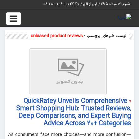
شنبه, ۱۷ مرداد ۱۴۰۵ / قبل از ظهر /
21:44:47
|
2026-08-08
Toggle
vigation
لیست خبرهای برچسب :
unbiased product reviews
QuickRatey Unveils Comprehensive
Smart Shopping Hub: Trusted Reviews,
Deep Comparisons, and Expert Buying
Advice Across 20+ Categories
As consumers face more choices—and more confusion—