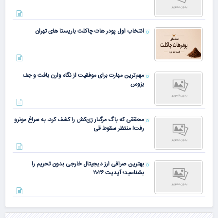
انتخاب اول پودر هات چاکلت باریستا های تهران
مهم‌ترین مهارت برای موفقیت از نگاه وارن بافت و جف
بزوس
محققی که باگ مرگبار زی‌کش را کشف کرد، به سراغ مونرو
رفت! منتظر سقوط قی
بهترین صرافی ارز دیجیتال خارجی بدون تحریم را
بشناسید؛ آپدیت ۲۰۲۶