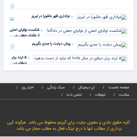
با 
دنیا پای
انر
صندوق
بیش
رأی
عزاداری ظهر عاشورا در تبریز
نسب
پیا
مدا
شکست نوکیای اصلی
مص
از نوکیای جعلی در
می‌
دادگاه!
پیش دیابت را جدی بگیریم
۵ ترند برتر
دیفای در
سال ۲۰۲۵ که
نباید از دست
بدهید
صفحه نخست
ارز دیجیتال
سبک زندگی
اخبار روز
سلامت
تبلیغات
تماس با ما
کلیه حقوق مادی و معنوی سایت برای گیزمو محفوظ می باشد. هرگونه کپی
برداری از مطالب تنها با درج لینک فعال به مطلب مجاز می باشد.