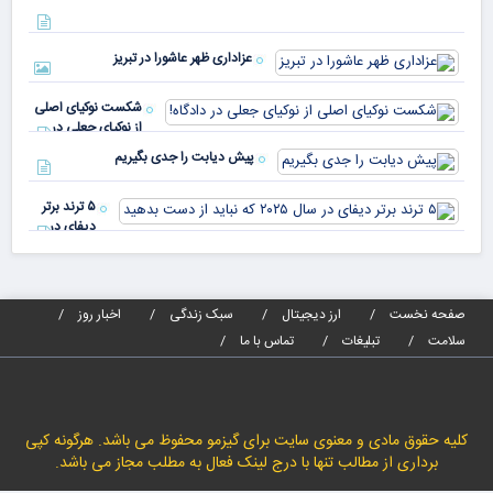
با 
دنیا پای
انر
صندوق
بیش
رأی
عزاداری ظهر عاشورا در تبریز
نسب
پیا
مدا
شکست نوکیای اصلی
مص
از نوکیای جعلی در
می‌
دادگاه!
پیش دیابت را جدی بگیریم
۵ ترند برتر
دیفای در
سال ۲۰۲۵ که
نباید از دست
بدهید
صفحه نخست
ارز دیجیتال
سبک زندگی
اخبار روز
سلامت
تبلیغات
تماس با ما
کلیه حقوق مادی و معنوی سایت برای گیزمو محفوظ می باشد. هرگونه کپی
برداری از مطالب تنها با درج لینک فعال به مطلب مجاز می باشد.