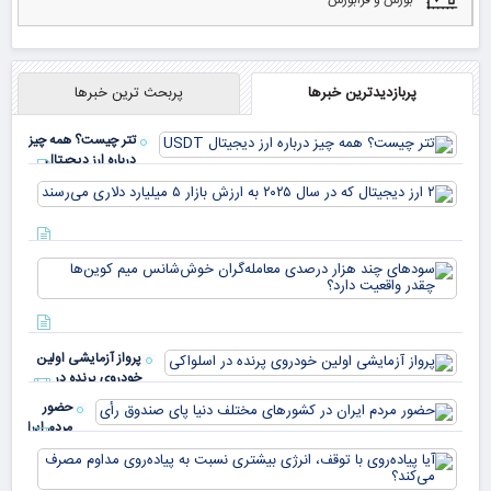
پربازدیدترین خبرها
پربحث ترین خبرها
تتر چیست؟ همه چیز
درباره ارز دیجیتال
USDT
۲ ا
دیج
که 
سود
به 
هزا
معا
میلی
خو
دلا
میم
می‌
پرواز آزمایشی اولین
چقد
خودروی پرنده در
دار
اسلواکی
حضور
مردم ایران
در
آیا
کشورهای
پیا
مختلف