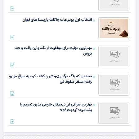
انتخاب اول پودر هات چاکلت باریستا های تهران
مهم‌ترین مهارت برای موفقیت از نگاه وارن بافت و جف
بزوس
محققی که باگ مرگبار زی‌کش را کشف کرد، به سراغ مونرو
رفت! منتظر سقوط قی
بهترین صرافی ارز دیجیتال خارجی بدون تحریم را
بشناسید؛ آپدیت ۲۰۲۶