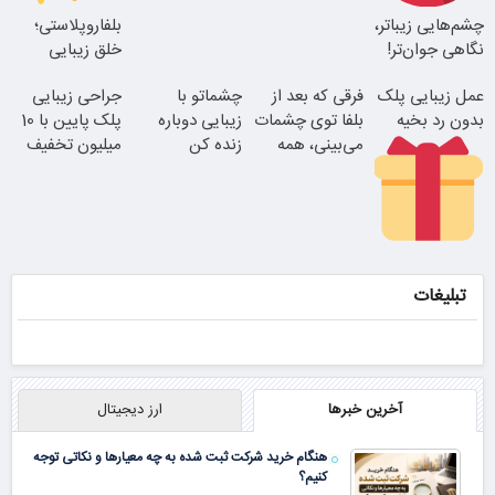
انجام بده
چشم‌هایی زیباتر،
بلفاروپلاستی؛
بلفا با 25%
نتیجه‌ای طبیعی
نگاهی جوان‌تر!
خلق زیبایی
تخفیف
تغییر طبیعی
طبیعی با ظرافت
عمل زیبایی پلک
فرقی که بعد از
چشماتو با
جراحی زیبایی
بی‌نهایت
بدون رد بخیه
بلفا توی چشمات
زیبایی دوباره
پلک پایین با 10
می‌بینی، همه
زنده کن
میلیون تخفیف
متوجه میشن
ویژه فقط 35
25% تخفیف
بلفاروپلاستی
۱۰ میلیون تومان
تخفیف ویژه
بلفاروپلاستی،
تبلیغات
راهی برای
جوان‌تر شدن
آخرین خبرها
ارز دیجیتال
هنگام خرید شرکت ثبت شده به چه معیارها و نکاتی توجه
کنیم؟