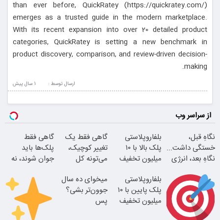
than ever before, QuickRatey (https://quickratey.com/)
emerges as a trusted guide in the modern marketplace.
With its recent expansion into over 20 detailed product
categories, QuickRatey is setting a new benchmark in
product discovery, comparison, and review-driven decision-
making.
ارسال توسط :
1 سال پيش
از سراسر وب
نگاهِ قبل،
بلفاروپلاستی
گاهی فقط یک
گاهی فقط
خستگی داشت...
پلک بالا با ۱۰
تغییر کوچیک،
پلک‌ها باید
نگاهِ بعد، انرژی
میلیون تخفیف
می‌تونه کل
جوان شوند، نه
داره
فقط ۲۵ میلیون
چهرتو متحول
کل صورت
بلفاروپلاستی
میخوای ده سال
کنه
پلک پایین با ۱۰
جوون‌تر بشی؟
میلیون تخفیف
پس
فقط 3۵ میلیون
بلفاروپلاستی