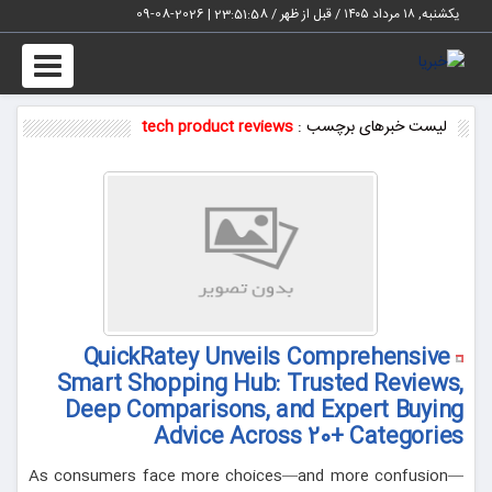
یکشنبه, ۱۸ مرداد ۱۴۰۵ / قبل از ظهر /
23:51:59
|
2026-08-09
Toggle
vigation
لیست خبرهای برچسب :
tech product reviews
QuickRatey Unveils Comprehensive
Smart Shopping Hub: Trusted Reviews,
Deep Comparisons, and Expert Buying
Advice Across 20+ Categories
As consumers face more choices—and more confusion—