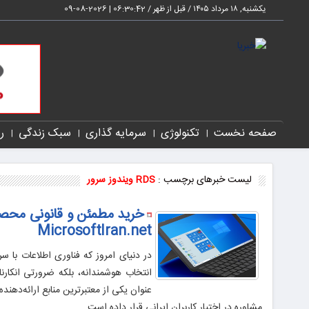
یکشنبه, ۱۸ مرداد ۱۴۰۵ / قبل از ظهر /
06:30:43
|
2026-08-09
صفحه نخست
تکنولوژی
سرمایه گذاری
سبک زندگی
ر
لیست خبرهای برچسب :
RDS ویندوز سرور
خرید مطمئن و قانونی محصو
MicrosoftIran.net
در دنیای امروز که فناوری اطلاعات با س
انتخاب هوشمندانه، بلکه ضرورتی انکارن
عنوان یکی از معتبرترین منابع ارائه‌دهن
مشاوره در اختیار کاربران ایرانی قرار داده است.