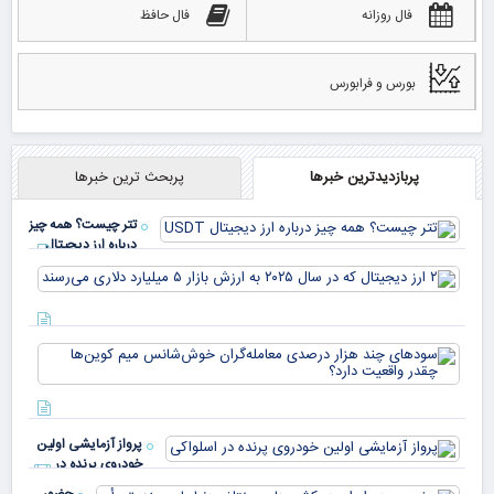
فال روزانه
فال حافظ
بورس و فرابورس
پربازدیدترین خبرها
پربحث ترین خبرها
تتر چیست؟ همه چیز
درباره ارز دیجیتال
USDT
۲ ا
دیج
که 
سود
به 
هزا
معا
میلی
خو
دلا
میم
می‌
پرواز آزمایشی اولین
چقد
خودروی پرنده در
دار
اسلواکی
حضور