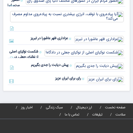
مردم ایران
در
آیا
کشورهای
پیا
مختلف
با 
دنیا پای
انر
صندوق
بیش
رأی
عزاداری ظهر عاشورا در تبریز
نسب
پیا
مدا
شکست نوکیای اصلی
مص
از نوکیای جعلی در
می‌
دادگاه!
پیش دیابت را جدی بگیریم
رای برای ایران عزیز
صفحه نخست
ارز دیجیتال
سبک زندگی
اخبار روز
سلامت
تبلیغات
تماس با ما