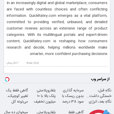
In an increasingly digital and global marketplace, consumers
are faced with countless choices and often conflicting
information. QuickRatey.com emerges as a vital platform,
committed to providing verified, unbiased, and detailed
customer reviews across an extensive range of product
categories. With its multilingual portals and expert-driven
content, QuickRatey.com is reshaping how consumers
research and decide, helping millions worldwide make
smarter, more confident purchasing decisions.
ارسال توسط :
1 سال پيش
از سراسر وب
نگاهِ قبل،
سرمایه گذاری
بلفاروپلاستی
گاهی فقط یک
خستگی داشت...
بدون ریسک با
پلک بالا با ۱۰
تغییر کوچیک،
نگاهِ بعد، انرژی
سود 38 درصد
میلیون تخفیف
می‌تونه کل
داره
سالانه
فقط ۲۵ میلیون
چهرتو متحول
گاهی فقط
بلفاروپلاستی
میخوای ده سال
کنه