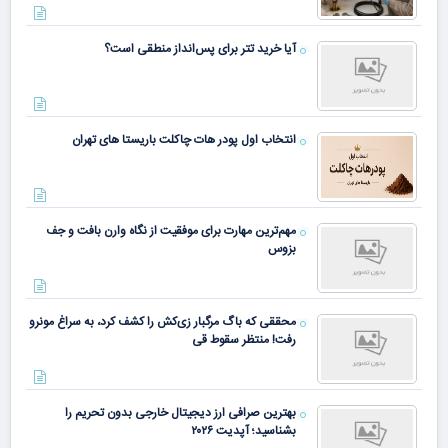
آیا خرید تتر برای پس‌انداز منطقی است؟
انتخاب اول پودر هات چاکلت باریستا های تهران
مهم‌ترین مهارت برای موفقیت از نگاه وارن بافت و جف
بزوس
محققی که باگ مرگبار زی‌کش را کشف کرد، به سراغ مونرو
رفت! منتظر سقوط قی
بهترین صرافی ارز دیجیتال خارجی بدون تحریم را
بشناسید؛ آپدیت ۲۰۲۶