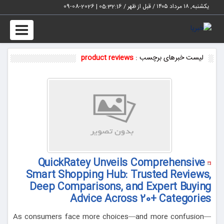
یکشنبه, ۱۸ مرداد ۱۴۰۵ / قبل از ظهر /
05:32:16
|
2026-08-09
Toggle
vigation
لیست خبرهای برچسب :
product reviews
QuickRatey Unveils Comprehensive
Smart Shopping Hub: Trusted Reviews,
Deep Comparisons, and Expert Buying
Advice Across 20+ Categories
As consumers face more choices—and more confusion—