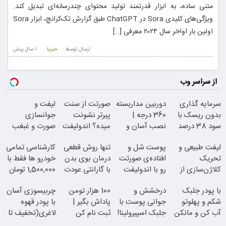
متنی ساده، به ابزار قدرتمند تولید محتوای چندرسانه‌ای تبدیل کند.
ویژگی‌های کلیدی Sora در ChatGPT طبق گزارش تک‌کرانچ، ابزار Sora
اولین بار اواخر سال ۲۰۲۴ معرفی […]
ارسال توسط :
خبریا
1 سال پيش
از سراسر وب
سرمایه گذاری
دوربین مداربسته
صورتت از سنت
لیفت و
بدون ریسک با
360 درجه |
پیرتر نشونت
جوانسازی
سود 38 درصد
نصب آسان و
میده؟ اندولیفت
صورت و غبغب
سالانه
راحت
برش می‌گردونه
بدون جراحی و
لیفت طبیعی و
پوست شل و
تنها روش قطعی
کارشناسی تمامی
دوران نقاهت
تحریک
افتاده‌ی صورتت
درمان بوی بدن
خودرو ها فقط با
کلاژن‌سازی از
رو با اندولیفت
با گارانتی عودت
1,500,000 تومان
داخل پوست با
جوونش کن
وجه
با پودر جلبک
درخشش و
100 هزار تومن
چربیسوزی آسان
24ماه ماندگاری
شکم و پهلوتو
جوانی پوست با
پاداش بگیر |
با پودر قهوه
آب کن و مانکن
جلبک اسپیرولینا!
ثبت نام کن
لاغری(تخفیف تا
شو(تخفیف تا
خرید محصول با
امشب)