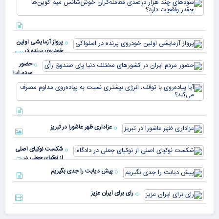
سود
به 
هزا
معا
میلی
خو
دلا
میم
می‌
پرواز آزمایشی اولین
چقد
خودروی پرنده در
دار
اسلواکی
حضور
مردم ایران
در
آیا
کشورهای
پیا
مختلف
با 
دنیا پای
انر
صندوق
بیش
رأی
عزاداری ظهر عاشورا در تبریز
نسب
پیا
مدا
شکست نوکیای اصلی
مص
از نوکیای جعلی در
می‌
دادگاه!
پیش دیابت را جدی بگیریم
رای برای ایران عزیز