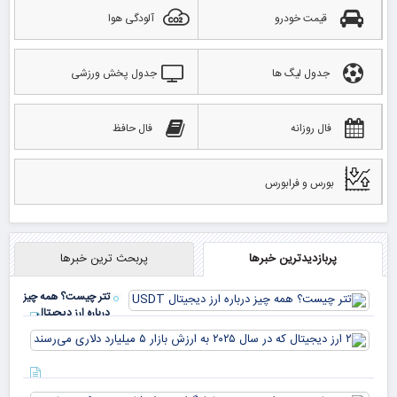
قیمت خودرو
آلودگی هوا
جدول لیگ ها
جدول پخش ورزشی
فال روزانه
فال حافظ
بورس و فرابورس
پربازدیدترین خبرها
پربحث ترین خبرها
تتر چیست؟ همه چیز
درباره ارز دیجیتال
USDT
۲ ا
دیج
که 