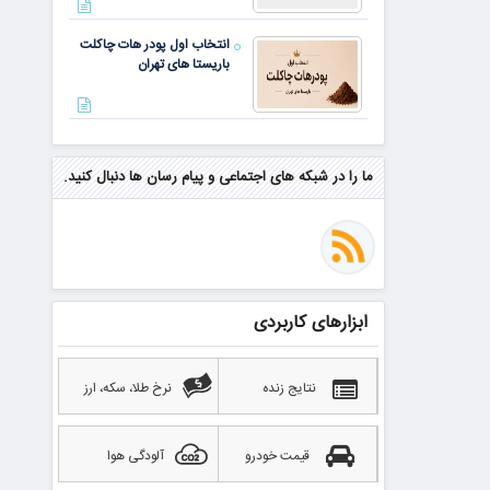
انتخاب اول پودر هات چاکلت
باریستا های تهران
مهم‌ترین مهارت برای موفقیت از
نگاه وارن بافت و جف بزوس
ما را در شبکه های اجتماعی و پیام رسان ها دنبال کنید.
محققی که باگ مرگبار زی‌کش را
کشف کرد، به سراغ مونرو رفت!
منتظر سقوط قی
ابزارهای کاربردی
بهترین صرافی ارز دیجیتال
خارجی بدون تحریم را بشناسید؛
آپدیت ۲۰۲۶
نتایج زنده
نرخ طلا، سکه، ارز
قیمت خودرو
آلودگی هوا