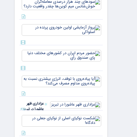
سودهای چن
بازار ۵
هزار درصد
میلیارد
معامله‌گران
دلاری
خوش‌شان
می‌رسند
میم کوین‌ه
پرواز
چقدر واقع
آزمایشی
دار
اولین
خودروی
پرنده در
حضور
اسلواکی
مردم ایران
در
کشورهای
مختلف
آیا
دنیا پای
پیاده‌روی
صندوق
با توقف،
رأی
انرژی
بیشتری
عزاداری ظهر
نسبت به
عاشورا در تبریز
پیاده‌روی
مداوم
شکست
مصرف
نوکیای
می‌کن
اصلی از
نوکیای