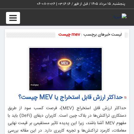
پنجشنبه, ۱۵ مرداد ۱۴۰۵ / قبل از ظهر /
03:16:16
|
2026-08-06
Toggle
vigation
لیست خبرهای برچسب :
mev چیست
حداکثر ارزش قابل استخراج یا MEV چیست؟
حداکثر ارزش قابل استخراج (MEV)، فرصت کسب سود از طریق
دستکاری تراکنش‌ها در بلاک چین است. کاربران دیفای (DeFi) باید با
مفهوم MEV آشنا باشند، زیرا این پدیده تاثیر مستقیمی بر قیمت نهایی
معاملات، کارمزد تراکنش‌ها و تجربه کاربری دارد. در این مقاله بررسی