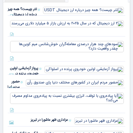
تتر چیست؟ همه چیز
درباره ارز دیجیتال
USDT
۲ ا
دیج
که 
سود
به 
هزا
معا
میلی
خو
دلا
میم
می‌
پرواز آزمایشی اولین
چقد
خودروی پرنده در
دار
اسلواکی
حضور
مردم ایران
در
آیا
کشورهای
پیا
مختلف
با 
دنیا پای
انر
صندوق
بیش
رأی
عزاداری ظهر عاشورا در تبریز
نسب
پیا
مدا