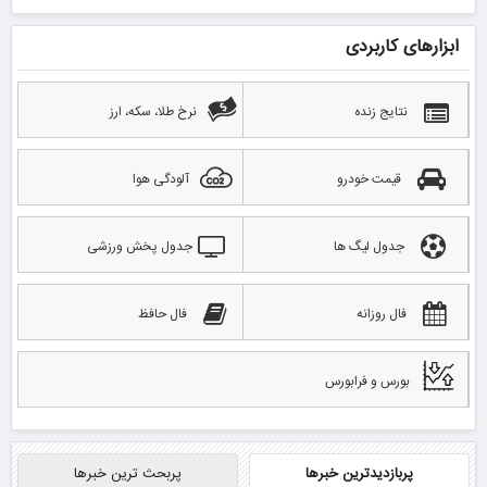
ابزارهای کاربردی
نتایج زنده
نرخ طلا، سکه، ارز
قیمت خودرو
آلودگی هوا
جدول لیگ ها
جدول پخش ورزشی
فال روزانه
فال حافظ
بورس و فرابورس
پربازدیدترین خبرها
پربحث ترین خبرها