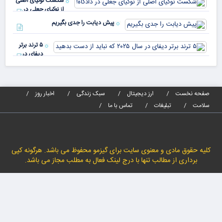
شکست نوکیای اصلی
مص
از نوکیای جعلی در
می‌
دادگاه!
پیش دیابت را جدی بگیریم
۵ ترند برتر
دیفای در
سال ۲۰۲۵ که
نباید از دست
بدهید
صفحه نخست
ارز دیجیتال
سبک زندگی
اخبار روز
سلامت
تبلیغات
تماس با ما
کلیه حقوق مادی و معنوی سایت برای گیزمو محفوظ می باشد. هرگونه کپی
برداری از مطالب تنها با درج لینک فعال به مطلب مجاز می باشد.