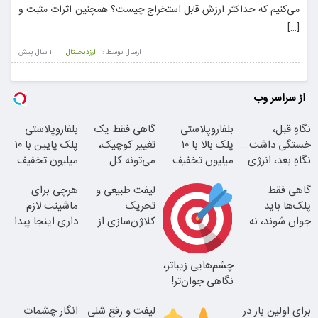
می‌کنیم که حداکثر ارزش قابل استخراج چیست؟ همچنین اثرات مثبت و
[…]
ارسال توسط :
ارزدیجیتال
1 سال پيش
از سراسر وب
نگاهِ قبل،
بلفاروپلاستی
گاهی فقط یک
بلفاروپلاستی
خستگی داشت...
پلک بالا با ۱۰
تغییر کوچیک،
پلک پایین با ۱۰
نگاهِ بعد، انرژی
میلیون تخفیف
می‌تونه کل
میلیون تخفیف
داره
فقط ۲۵ میلیون
چهرتو متحول
فقط 3۵ میلیون
گاهی فقط
لیفت طبیعی و
هرچی برای
کنه
پلک‌ها باید
تحریک
ماشینت لازم
جوان شوند، نه
کلاژن‌سازی از
داری اینجا پیدا
کل صورت
داخل پوست با
میشه!!!ثبت نام
24ماه ماندگاری
در یدک
چشم‌هایی زیباتر،
بلفا با 25%
نگاهی جوان‌تر!
تخفیف
تغییر طبیعی
برای اولین بار در
لیفت و رفع شلی
انگار چشمات