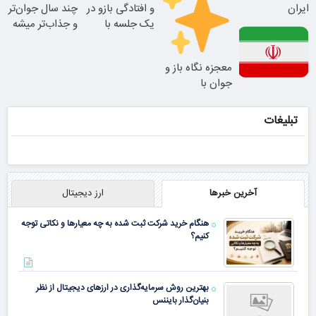
ایران
و افتادگی بازو در
چند سال جوان‌تر
نتیجه‌ای طبیعی
یک جلسه با
و جذاب‌تر میشه
جوان شو
اندولیفت
25% تخفیف
معجزه نگاه باز و
بلفاروپلاستی
جوان با
این دکتر کرم
بلفاروپلاستی
ترمیم کننده 23
پلک بالا
با ظریفترین
تبلیغات
روزه ساخت!
بخیه‌ها
آخرین خبرها
ارز دیجیتال
هنگام خرید شرکت ثبت شده به چه معیارها و نکاتی توجه
کنیم؟
بهترین روش سرمایه‌گذاری در ارزهای دیجیتال از نظر
بنیان‌گذار بایننس