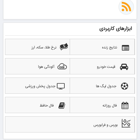
ابزارهای کاربردی
نتایج زنده
نرخ طلا، سکه، ارز
قیمت خودرو
آلودگی هوا
جدول لیگ ها
جدول پخش ورزشی
فال روزانه
فال حافظ
بورس و فرابورس