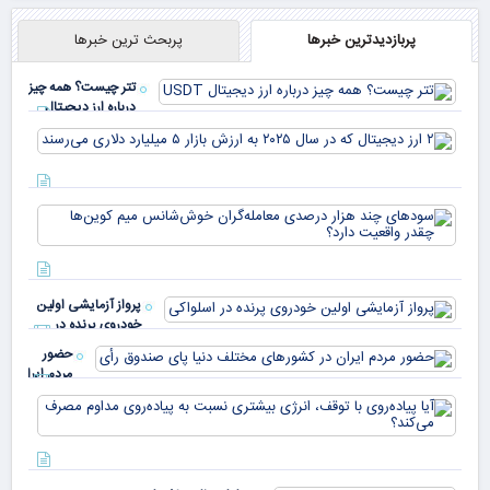
پربازدیدترین خبرها
پربحث ترین خبرها
تتر چیست؟ همه چیز
درباره ارز دیجیتال
USDT
۲ ا
دیج
که 
سود
به 
هزا
معا
میلی
خو
دلا
میم
می‌
پرواز آزمایشی اولین
چقد
خودروی پرنده در
دار
اسلواکی
حضور
مردم ایران
در
آیا
کشورهای
پیا
مختلف
با 
دنیا پای
انر
صندوق
بیش