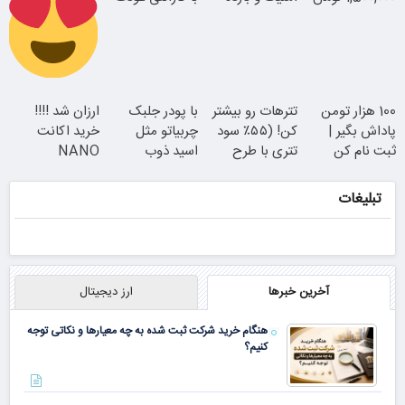
بالا
وجه
سفارش سورملینا
100 هزار تومن
تترهات رو بیشتر
با پودر جلبک
ارزان شد !!!!
با تخفیف ویژه
پاداش بگیر |
کن! (۵۵٪ سود
چربیاتو مثل
خرید اکانت
همین الان ببین
ثبت نام کن
تتری با طرح
اسید ذوب
NANO
ویژه بیت‌پین)
کن(تخفیف تا
BANANA با
امشب)
تخفیف ویژه
تبلیغات
آخرین خبرها
ارز دیجیتال
هنگام خرید شرکت ثبت شده به چه معیارها و نکاتی توجه
کنیم؟