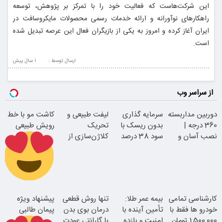
این شرکت‌هاست که فعالیت خود را با تمرکز بر پژوهش، توسعه
راهکارهای نوآورانه و ارائه خدمات رسمی محصولات مایکروسافت در
ایران آغاز کرده و امروز به یکی از بازیگران فعال این عرصه تبدیل شده
است.
ارسال توسط :
1 سال پيش
از سراسر وب
دوربین مداربسته
سرمایه گذاری
لیفت طبیعی و
کاشت مو با خط
360 درجه |
بدون ریسک با
تحریک
رویش طبیعی
نصب آسان و
سود 38 درصد
کلاژن‌سازی از
راحت
سالانه
داخل پوست با
24ماه ماندگاری
اقساطی بدون
کارشناسی تمامی
بیمه عمر طلا:
تنها روش قطعی
پیشنهاد ویژه
بهره
خودرو ها فقط با
تأمین آینده با
درمان بوی بدن
پیمان طالبی
1,500,000 تومان
امنیت و بازده
با گارانتی عودت
جوان شو