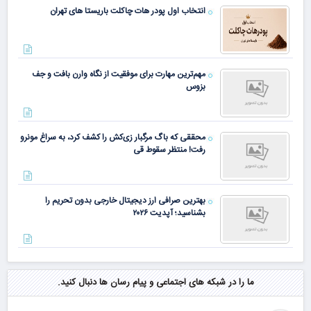
انتخاب اول پودر هات چاکلت باریستا های تهران
مهم‌ترین مهارت برای موفقیت از نگاه وارن بافت و جف
بزوس
محققی که باگ مرگبار زی‌کش را کشف کرد، به سراغ مونرو
رفت! منتظر سقوط قی
بهترین صرافی ارز دیجیتال خارجی بدون تحریم را
بشناسید؛ آپدیت ۲۰۲۶
ما را در شبکه های اجتماعی و پیام رسان ها دنبال کنید.