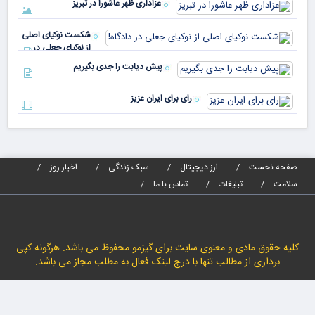
رأی
عزاداری ظهر عاشورا در تبریز
نسب
پیا
مدا
شکست نوکیای اصلی
مص
از نوکیای جعلی در
می‌
دادگاه!
پیش دیابت را جدی بگیریم
رای برای ایران عزیز
صفحه نخست
ارز دیجیتال
سبک زندگی
اخبار روز
سلامت
تبلیغات
تماس با ما
کلیه حقوق مادی و معنوی سایت برای گیزمو محفوظ می باشد. هرگونه کپی
برداری از مطالب تنها با درج لینک فعال به مطلب مجاز می باشد.