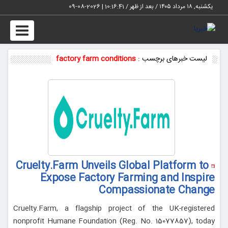
یکشنبه, ۱۸ مرداد ۱۴۰۵ / بعد از ظهر /
10:16:42
|
2026-08-09
Toggle
vigation
لیست خبرهای برچسب :
factory farm conditions
Cruelty.Farm Unveils Global Platform to
Expose Factory Farming and Inspire
Compassionate Change
Cruelty.Farm, a flagship project of the UK-registered
nonprofit Humane Foundation (Reg. No. 15077857), today