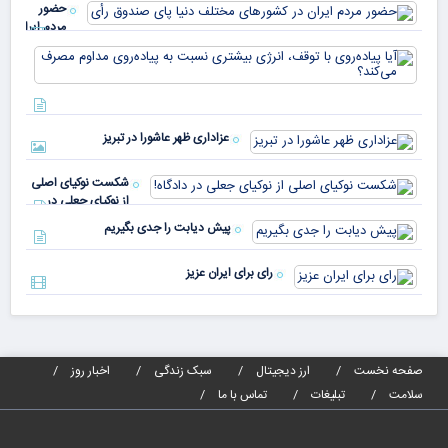
حضور
مردم ایران
در
آیا
کشورهای
پیا
مختلف
با 
دنیا پای
انر
صندوق
بیش
رأی
عزاداری ظهر عاشورا در تبریز
نسب
پیا
مدا
شکست نوکیای اصلی
مص
از نوکیای جعلی در
می‌
دادگاه!
پیش دیابت را جدی بگیریم
رای برای ایران عزیز
صفحه نخست
ارز دیجیتال
سبک زندگی
اخبار روز
سلامت
تبلیغات
تماس با ما