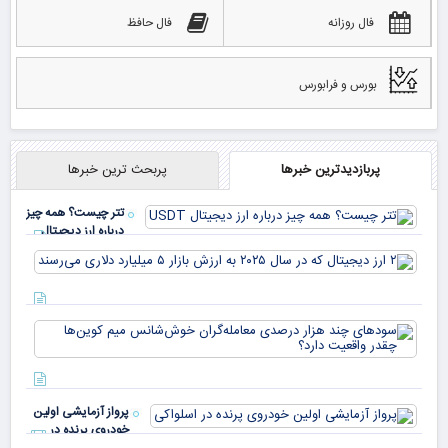
فال روزانه
فال حافظ
بورس و فرابورس
پربازدیدترین خبرها
پربحث ترین خبرها
تتر چیست؟ همه چیز
درباره ارز دیجیتال
USDT
۲ ا
دیج
که 
سود
به 
هزا
معا
میلی
خو
دلا
میم
می‌
پرواز آزمایشی اولین
چقد
خودروی پرنده در
دار
اسلواکی