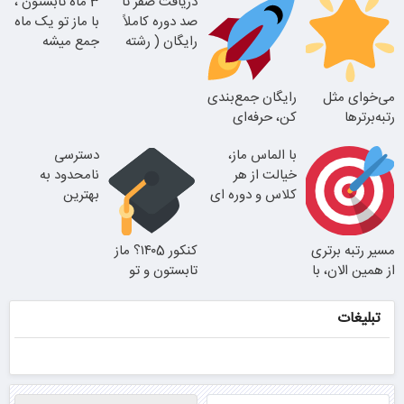
دریافت صفر تا
3 ماه تابستون ،
میکنه
صد دوره کاملاً
با ماز تو یک ماه
رایگان ( رشته
جمع میشه
ریاضی، تجربی،
انسانی)
می‌خوای مثل
رایگان جمع‌بندی
رتبه‌برترها
کن، حرفه‌ای
بدرخشی؟ همین
نتیجه بگیر و رتبه
با الماس ماز،
دسترسی
الان دوره الماس
برتر شو!
خیالت از هر
نامحدود به
ماز رو شروع ک
کلاس و دوره ای
بهترین
راحته
آموزش‌ها تا روز
کنکور
مسیر رتبه برتری
کنکور ۱۴۰5؟ ماز
از همین الان، با
تابستون و تو
دوره رایگان ماز
یک هفتع جمع
شروع میشه!
میکنه
تبلیغات