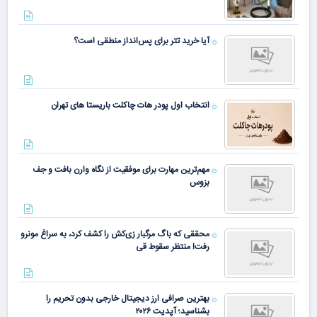
آیا خرید تتر برای پس‌انداز منطقی است؟
انتخاب اول پودر هات چاکلت باریستا های تهران
مهم‌ترین مهارت برای موفقیت از نگاه وارن بافت و جف
بزوس
محققی که باگ مرگبار زی‌کش را کشف کرد، به سراغ مونرو
رفت! منتظر سقوط قی
بهترین صرافی ارز دیجیتال خارجی بدون تحریم را
بشناسید؛ آپدیت ۲۰۲۶