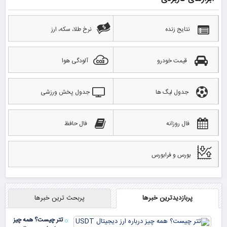
نتایج زنده
نرخ طلا، سکه، ارز
قیمت خودرو
آلودگی هوا
جدول لیگ ها
جدول پخش ورزشی
فال روزانه
فال حافظ
بورس و فرابورس
پربازدیدترین خبرها
پربحث ترین خبرها
تتر چیست؟ همه چیز