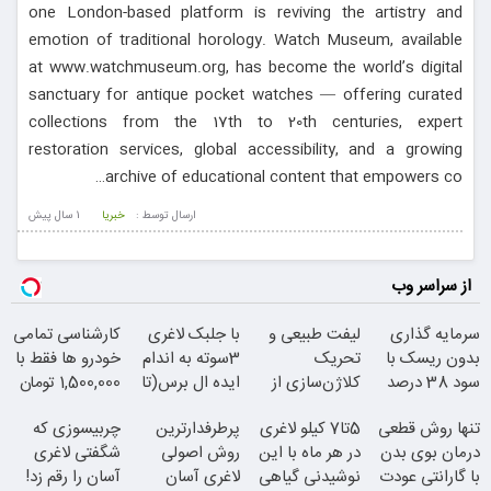
one London-based platform is reviving the artistry and
emotion of traditional horology. Watch Museum, available
at www.watchmuseum.org, has become the world’s digital
sanctuary for antique pocket watches — offering curated
collections from the 17th to 20th centuries, expert
restoration services, global accessibility, and a growing
archive of educational content that empowers co…
ارسال توسط :
خبریا
1 سال پيش
از سراسر وب
سرمایه گذاری
لیفت طبیعی و
با جلبک لاغری
کارشناسی تمامی
بدون ریسک با
تحریک
3سوته به اندام
خودرو ها فقط با
سود 38 درصد
کلاژن‌سازی از
ایده ال برس(تا
1,500,000 تومان
سالانه
داخل پوست با
امشب تخفیف
تنها روش قطعی
5تا7 کیلو لاغری
پرطرفدارترین
چربیسوزی که
24ماه ماندگاری
ویژه)
درمان بوی بدن
در هر ماه با این
روش اصولی
شگفتی لاغری
با گارانتی عودت
نوشیدنی گیاهی
لاغری آسان
آسان را رقم زد!