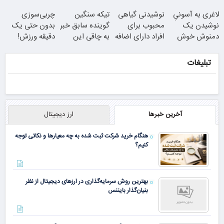
وجه
لاغری به آسونیِ
نوشیدنی گیاهی
تیکه سنگین
چربی‌سوزی
نوشیدن یک
محبوب برای
گوینده سابق خبر
بدون حتی یک
دمنوش خوش
جوان شو
افراد دارای اضافه
به چاقی این
دقیقه ورزش!
طعم
وزن!
خانم در برنامه
سفارش با نصف
چربیسوز
60%تخفیف
زنده
تبلیغات
همین الان ببین
قیمت
گیاهی(تخفیف
فقط امروز)
آخرین خبرها
ارز دیجیتال
ببین چیشد
هنگام خرید شرکت ثبت شده به چه معیارها و نکاتی توجه
کنیم؟
بهترین روش سرمایه‌گذاری در ارزهای دیجیتال از نظر
بنیان‌گذار بایننس