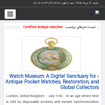
شنبه, ۱۷ مرداد ۱۴۰۵ / بعد از ظهر /
16:23:12
|
2026-08-08
Toggle
vigation
لیست خبرهای برچسب :
Certified antique watches
Watch Museum: A Digital Sanctuary for
Antique Pocket Watches, Restoration, and
Global Collectors
London, United Kingdom – July 2025 – In an age where time
is told by disposable screens and instant synchronization,