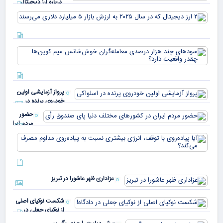
درباره ارز دیجیتال
USDT
۲ ا
دیج
که 
سود
به 
هزا
معا
میلی
خو
دلا
میم
می‌
پرواز آزمایشی اولین
چقد
خودروی پرنده در
دار
اسلواکی
حضور
مردم ایران
در
آیا
کشورهای
پیا
مختلف
با 
دنیا پای
انر
صندوق
بیش
رأی
عزاداری ظهر عاشورا در تبریز
نسب
پیا
مدا
شکست نوکیای اصلی
مص
از نوکیای جعلی در
می‌
دادگاه!