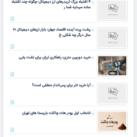
۴ اشتباه بزرگ تریدرهای ارز دیجیتال؛ چگونه چند اشتباه
ساده سرمایه شما ر
پشت پرده آینده اقتصاد جهان؛ بازار ارزهای دیجیتال ۲۰
سال دیگر چه شکلی خ
خرید دوربین متری؛ راهکاری ارزان برای نشت یابی
آیا خرید تتر برای پس‌انداز منطقی است؟
انتخاب اول پودر هات چاکلت باریستا های تهران