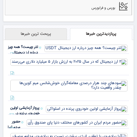
بورس و فرابورس
پربازدیدترین خبرها
پربحث ترین خبرها
تتر چیست؟ همه چیز
درباره ارز دیجیتال
USDT
۲ ا
دیج
که 
سود
به 
هزا
معا
میلی
خو
دلا
میم
می‌
پرواز آزمایشی اولین
چقد
خودروی پرنده در
دار
اسلواکی
حضور
مردم ایران
در
آیا