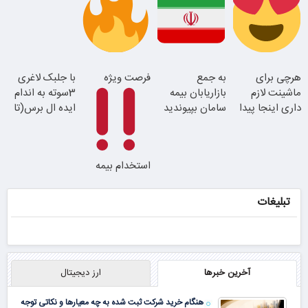
کن!
همین الان ببین
جوان شو
سفارش سورملینا
این دکتر کرم
موجودی
هرچی برای
به جمع
فرصت ویژه
با جلبک لاغری
با تخفیف ویژه
ترمیم کننده 23
محدود!!!!
ماشینت لازم
بازاریابان بیمه
3سوته به اندام
روزه ساخت!
داری اینجا پیدا
سامان بپیوندید
ایده ال برس(تا
میشه!!!ثبت نام
و درآمد بالا
امشب تخفیف
در یدک
کسب کنید
ویژه)
استخدام بیمه
سامان با حقوق
و مزایای بالا
تبلیغات
آخرین خبرها
ارز دیجیتال
هنگام خرید شرکت ثبت شده به چه معیارها و نکاتی توجه