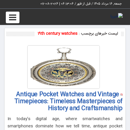
جمعه, ۱۶ مرداد ۱۴۰۵ / قبل از ظهر /
06:13:06
|
2026-08-07
Toggle
vigation
لیست خبرهای برچسب :
19th century watches
Antique Pocket Watches and Vintage
Timepieces: Timeless Masterpieces of
History and Craftsmanship
In today’s digital age, where smartwatches and
smartphones dominate how we tell time, antique pocket