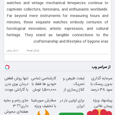
watches and vintage mechanical timepieces continue to
captivate collectors, historians, and enthusiasts worldwide.
Far beyond mere instruments for measuring hours and
minutes, these exquisite watches embody centuries of
horological innovation, artistic expression, and cultural
heritage. They stand as tangible connections to the
craftsmanship and lifestyles of bygone eras.
ارسال توسط :
1 سال پيش
از سراسر وب
سرمایه گذاری
لیفت طبیعی و
کارشناسی تمامی
تنها روش قطعی
بدون ریسک با
تحریک
خودرو ها فقط با
درمان بوی بدن
سود 38 درصد
کلاژن‌سازی از
1,500,000 تومان
با گارانتی عودت
سالانه
داخل پوست با
وجه
پیشنهاد ویژه
برای اولین بار در
سفارش سورملینا
جای زخم و بخیه
24ماه ماندگاری
پیمان طالبی
ایران
با تخفیف ویژه
داری؟؟ 3
هفته‌ای محوش