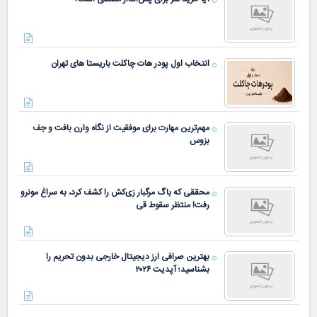
انتخاب اول پودر هات چاکلت باریستا های تهران
مهم‌ترین مهارت برای موفقیت از نگاه وارن بافت و جف
بزوس
محققی که باگ مرگبار زی‌کش را کشف کرد، به سراغ مونرو
رفت! منتظر سقوط قی
بهترین صرافی ارز دیجیتال خارجی بدون تحریم را
بشناسید؛ آپدیت ۲۰۲۶