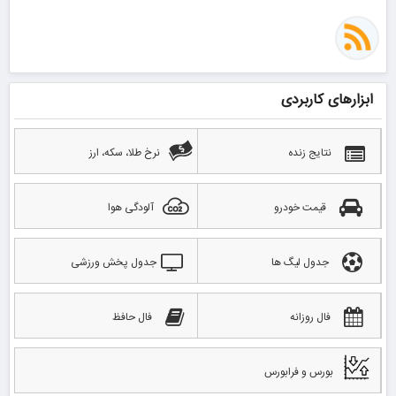
ابزارهای کاربردی
نتایج زنده
نرخ طلا، سکه، ارز
قیمت خودرو
آلودگی هوا
جدول لیگ ها
جدول پخش ورزشی
فال روزانه
فال حافظ
بورس و فرابورس