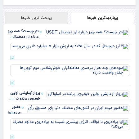
پربازدیدترین خبرها
پربحث ترین خبرها
تتر چیست؟ همه چیز
درباره ارز دیجیتال
USDT
۲ ا
دیج
که 
سود
به 
هزا
معا
میلی
خو
دلا
میم
می‌
پرواز آزمایشی اولین
چقد
خودروی پرنده در
دار
اسلواکی
حضور
مردم ایران
در
آیا
کشورهای
پیا
مختلف
با 
دنیا پای
انر