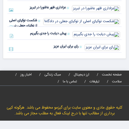
صندوق
بیش
رأی
عزاداری ظهر عاشورا در تبریز
نسب
پیا
مدا
شکست نوکیای اصلی
مص
از نوکیای جعلی در
می‌
دادگاه!
پیش دیابت را جدی بگیریم
رای برای ایران عزیز
صفحه نخست
ارز دیجیتال
سبک زندگی
اخبار روز
سلامت
تبلیغات
تماس با ما
کلیه حقوق مادی و معنوی سایت برای گیزمو محفوظ می باشد. هرگونه کپی
برداری از مطالب تنها با درج لینک فعال به مطلب مجاز می باشد.