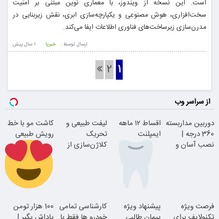
است. این نسخه از ویندوز، با معماری نوین مبتنی بر امنیت
سخت‌افزاری، هوش مصنوعی و یکپارچه‌سازی ابری، نقش زیربنایی در
مدرن‌سازی زیرساخت‌های فناوری اطلاعات ایفا می‌کند.
ارسال توسط :
خبریا
1 سال پيش
2
1
از سراسر وب
دوربین مداربسته
اقساط ۱۲ ماهه
لیفت طبیعی و
کاشت مو با خط
360 درجه |
ایمپلنت
تحریک
رویش طبیعی
نصب آسان و
کلاژن‌سازی از
راحت
داخل پوست با
24ماه ماندگاری
بدون چک و
اقساطی بدون
فرصت ویژه
پیشنهاد ویژه
کارشناسی تمامی
100 هزار تومن
ضامن؛ همین
بهره
تکنولایف برای
پیمان طالبی
خودرو ها فقط با
پاداش بگیر |
امروز اقدام کن