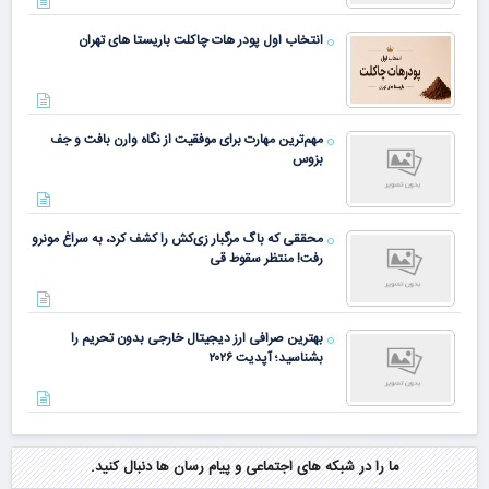
انتخاب اول پودر هات چاکلت باریستا های تهران
مهم‌ترین مهارت برای موفقیت از نگاه وارن بافت و جف
بزوس
محققی که باگ مرگبار زی‌کش را کشف کرد، به سراغ مونرو
رفت! منتظر سقوط قی
بهترین صرافی ارز دیجیتال خارجی بدون تحریم را
بشناسید؛ آپدیت ۲۰۲۶
ما را در شبکه های اجتماعی و پیام رسان ها دنبال کنید.