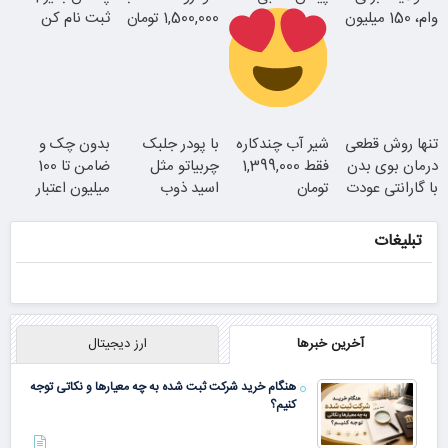
وام، 150 میلیون
1,500,000 تومان
ثبت نام کن
جوان شو
با یک چک
سفارش سورملینا
تنها روش قطعی
شیر آب چندکاره
با پودر جلبک
بدون چک و
با تخفیف ویژه
درمان بوی بدن
فقط 1,399,000
چربیاتو مثل
ضامن تا 100
با گارانتی عودت
تومان
اسید ذوب
میلیون اعتبار
وجه
کن(تخفیف تا
خرید طلا بگیر!
امشب)
تبلیغات
همین الان ببین
آخرین خبرها
ارز دیجیتال
هنگام خرید شرکت ثبت شده به چه معیارها و نکاتی توجه
کنیم؟