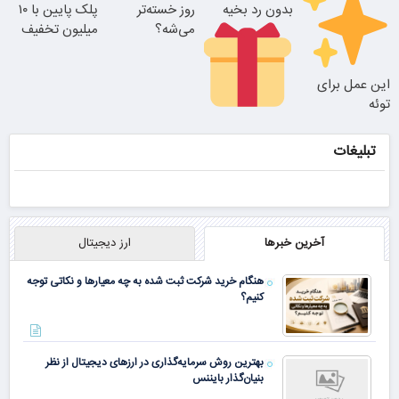
بدون رد بخیه
روز خسته‌تر
پلک پایین با ۱۰
نتیجه‌ای طبیعی
می‌شه؟
میلیون تخفیف
تغییر طبیعی
فقط 3۵ میلیون
25% تخفیف
این عمل برای
بلفاروپلاستی
توئه
۱۰ میلیون تومان
تخفیف ویژه
وقتشه یه تصمیم
تبلیغات
کوچیک بگیری
اگه افتادگی پلک
داری
آخرین خبرها
ارز دیجیتال
هنگام خرید شرکت ثبت شده به چه معیارها و نکاتی توجه
کنیم؟
اگر پف پلک
بهترین روش سرمایه‌گذاری در ارزهای دیجیتال از نظر
اطراف چشم
بنیان‌گذار بایننس
داری