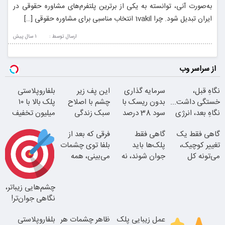
به‌صورت آنی، توانسته به یکی از برترین پلتفرم‌های مشاوره حقوقی در
ایران تبدیل شود. چرا 1vakil انتخاب مناسبی برای مشاوره حقوقی […]
ارسال توسط :
1 سال پيش
از سراسر وب
نگاهِ قبل،
سرمایه گذاری
این پف زیر
بلفاروپلاستی
خستگی داشت...
بدون ریسک با
چشم با اصلاح
پلک بالا با ۱۰
نگاهِ بعد، انرژی
سود 38 درصد
سبک زندگی
میلیون تخفیف
داره
سالانه
درست بشو
فقط ۲۵ میلیون
گاهی فقط یک
گاهی فقط
فرقی که بعد از
نیست
تغییر کوچیک،
پلک‌ها باید
بلفا توی چشمات
می‌تونه کل
جوان شوند، نه
می‌بینی، همه
چهرتو متحول
کل صورت
متوجه میشن
کنه
چشم‌هایی زیباتر،
بلفا با 25%
نگاهی جوان‌تر!
تخفیف
مشاوره رایگان
بگیر
عمل زیبایی پلک
ظاهر چشمات هر
بلفاروپلاستی