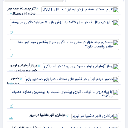
تتر چیست؟ همه چیز
درباره ارز دیجیتال
USDT
۲ ا
دیج
که 
سود
به 
هزا
معا
میلی
خو
دلا
میم
می‌
پرواز آزمایشی اولین
چقد
خودروی پرنده در
دار
اسلواکی
حضور
مردم ایران
در
آیا
کشورهای
پیا
مختلف
با 
دنیا پای
انر
صندوق
بیش
رأی
عزاداری ظهر عاشورا در تبریز
نسب
پیا
مدا
شکست نوکیای اصلی