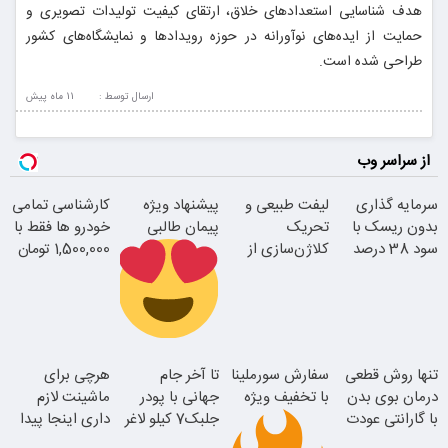
هدف شناسایی استعدادهای خلاق، ارتقای کیفیت تولیدات تصویری و
حمایت از ایده‌های نوآورانه در حوزه رویدادها و نمایشگاه‌های کشور
طراحی شده است.
ارسال توسط :
11 ماه پيش
از سراسر وب
سرمایه گذاری
لیفت طبیعی و
پیشنهاد ویژه
کارشناسی تمامی
بدون ریسک با
تحریک
پیمان طالبی
خودرو ها فقط با
سود 38 درصد
کلاژن‌سازی از
1,500,000 تومان
سالانه
داخل پوست با
24ماه ماندگاری
سفارش سورملینا
تنها روش قطعی
سفارش سورملینا
تا آخر جام
هرچی برای
با تخفیف ویژه
درمان بوی بدن
با تخفیف ویژه
جهانی با پودر
ماشینت لازم
با گارانتی عودت
جلبک7 کیلو لاغر
داری اینجا پیدا
جوان شو
وجه
شو
میشه!!!ثبت نام