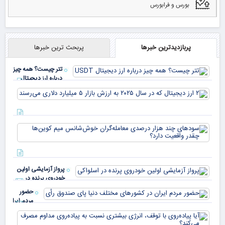
بورس و فرابورس
پربازدیدترین خبرها
پربحث ترین خبرها
تتر چیست؟ همه چیز
درباره ارز دیجیتال
USDT
۲ ا
دیج
که 
سود
به 
هزا
معا
میلی
خو
دلا
میم
می‌
پرواز آزمایشی اولین
چقد
خودروی پرنده در
دار
اسلواکی
حضور
مردم ایران
در
آیا
کشورهای
پیا