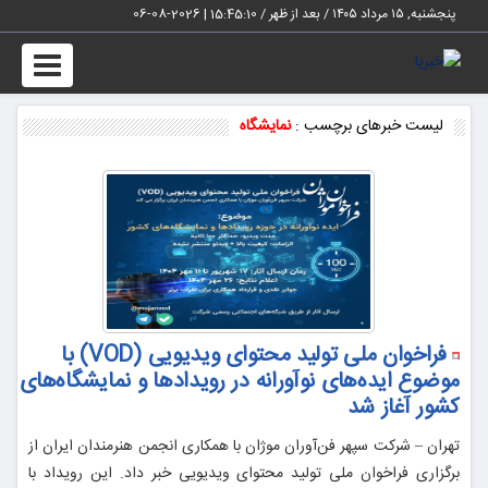
پنجشنبه, ۱۵ مرداد ۱۴۰۵ / بعد از ظهر /
15:45:10
|
2026-08-06
Toggle
vigation
لیست خبرهای برچسب :
نمایشگاه
فراخوان ملی تولید محتوای ویدیویی (VOD) با
موضوع ایده‌های نوآورانه در رویدادها و نمایشگاه‌های
کشور آغاز شد
تهران – شرکت سپهر فن‌آوران موژان با همکاری انجمن هنرمندان ایران از
برگزاری فراخوان ملی تولید محتوای ویدیویی خبر داد. این رویداد با