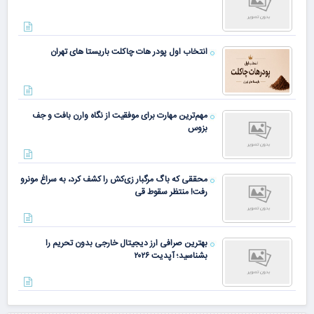
انتخاب اول پودر هات چاکلت باریستا های تهران
مهم‌ترین مهارت برای موفقیت از نگاه وارن بافت و جف
بزوس
محققی که باگ مرگبار زی‌کش را کشف کرد، به سراغ مونرو
رفت! منتظر سقوط قی
بهترین صرافی ارز دیجیتال خارجی بدون تحریم را
بشناسید؛ آپدیت ۲۰۲۶