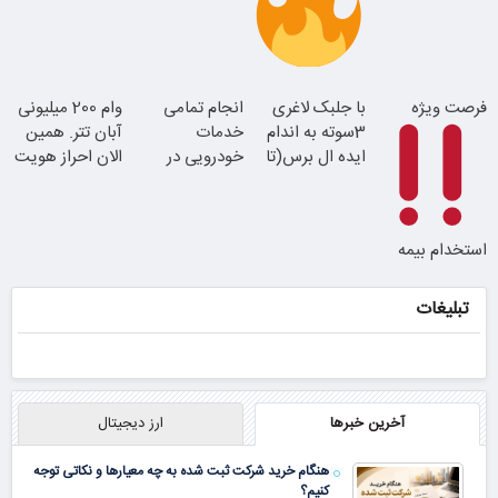
در یدک
موجودی
فرصت ویژه
با جلبک لاغری
انجام تمامی
وام 200 میلیونی
محدود!!!!
3سوته به اندام
خدمات
آبان تتر. همین
همین الان ببین
ایده ال برس(تا
خودرویی در
الان احراز هویت
امشب تخفیف
محل با یدک
کن!
ویژه)
دات کام
استخدام بیمه
سامان با حقوق
و مزایای بالا
تبلیغات
آخرین خبرها
ارز دیجیتال
هنگام خرید شرکت ثبت شده به چه معیارها و نکاتی توجه
کنیم؟