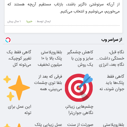
از آن‌که سرنوشتی ناگزیر باشند، بازتاب مستقیم آن‌چه هستند که
می‌خوریم، می‌نوشیم و انتخاب می‌کنیم.
ارسال توسط :
خبریا
1 سال پيش
از سراسر وب
نگاهِ قبل،
کاهش چشمگیر
بلفاروپلاستی
گاهی فقط یک
خستگی داشت...
سایز و وزن با
پلک بالا با ۱۰
تغییر کوچیک،
نگاهِ بعد، انرژی
یک روش
میلیون تخفیف
می‌تونه کل
داره
خانگی60%تخفیف
فقط ۲۵ میلیون
چهرتو متحول
گاهی فقط
فرقی که بعد از
کنه
پلک‌ها باید
بلفا توی چشمات
جوان شوند، نه
می‌بینی، همه
کل صورت
متوجه میشن
چشم‌هایی زیباتر،
این عمل برای
بلفا با 25%
نگاهی جوان‌تر!
توئه
تخفیف
تغییر طبیعی
بلفاروپلاستی
صورتت از سنت
عمل زیبایی پلک