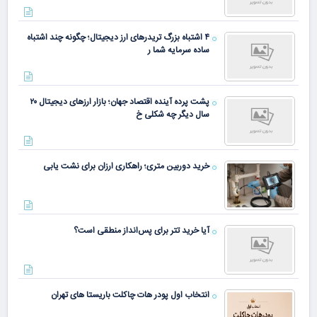
۴ اشتباه بزرگ تریدرهای ارز دیجیتال؛ چگونه چند اشتباه
ساده سرمایه شما ر
پشت پرده آینده اقتصاد جهان؛ بازار ارزهای دیجیتال ۲۰
سال دیگر چه شکلی خ
خرید دوربین متری؛ راهکاری ارزان برای نشت یابی
آیا خرید تتر برای پس‌انداز منطقی است؟
انتخاب اول پودر هات چاکلت باریستا های تهران