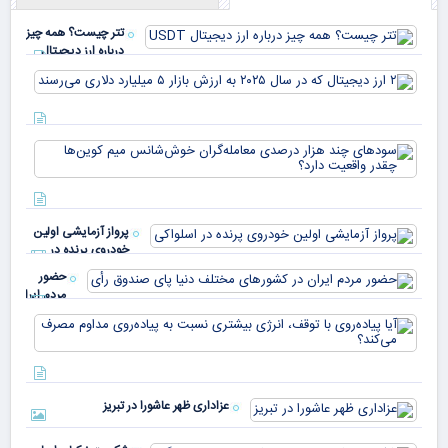
تتر چیست؟ همه چیز
درباره ارز دیجیتال
USDT
۲ ا
دیج
که 
سود
به 
هزا
معا
میلی
خو
دلا
میم
می‌
پرواز آزمایشی اولین
چقد
خودروی پرنده در
دار
اسلواکی
حضور
مردم ایران
در
آیا
کشورهای
پیا
مختلف
با 
دنیا پای
انر
صندوق
بیش
رأی
عزاداری ظهر عاشورا در تبریز
نسب
پیا
مدا