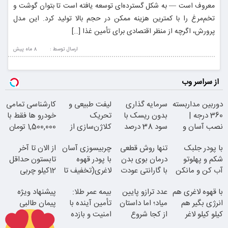
معروف است — به شکل گسترده‌ای توسعه یافته است تا بتوان گوشت و
تخم‌مرغ را با کمترین هزینه ممکن در حجم بالا تولید کرد. این مدل
پرورش، اگرچه از منظر اقتصادی برای تأمین غذا […]
ارسال توسط :
8 ماه پيش
از سراسر وب
دوربین مداربسته
سرمایه گذاری
لیفت طبیعی و
کارشناسی تمامی
360 درجه |
بدون ریسک با
تحریک
خودرو ها فقط با
نصب آسان و
سود 38 درصد
کلاژن‌سازی از
1,500,000 تومان
راحت
سالانه
داخل پوست با
با پودر جلبک
تنها روش قطعی
چربیسوزی آسان
از الان تا آخر
24ماه ماندگاری
شکم و پهلوتو
درمان بوی بدن
با پودر قهوه
تابستون حداقل
آب کن و مانکن
با گارانتی عودت
لاغری(تخفیف تا
12کیلو چربی
شو(تخفیف تا
وجه
امشب)
میسوزونی!
با قهوه لاغری هم
عدد ترازو پایین
بیمه عمر طلا:
پیشنهاد ویژه
امشب)
انرژی بگیر هم
میاد؛ اما داستان
تأمین آینده با
پیمان طالبی
کیلو کیلو لاغر
از کجا شروع
جوان شو
امنیت و بازده
شو!
میشه؟
بالا