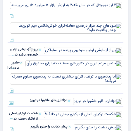
USDT
۲ ا
دیج
که 
سود
به 
هزا
معا
میلی
خو
دلا
میم
می‌
پرواز آزمایشی اولین
چقد
خودروی پرنده در
دار
اسلواکی
حضور
مردم ایران
در
آیا
کشورهای
پیا
مختلف
با 
دنیا پای
انر
صندوق
بیش
رأی
عزاداری ظهر عاشورا در تبریز
نسب
پیا
مدا
شکست نوکیای اصلی
مص
از نوکیای جعلی در
می‌
دادگاه!
پیش دیابت را جدی بگیریم