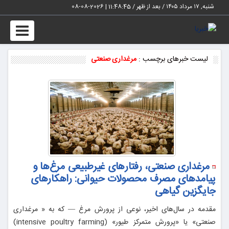
شنبه, ۱۷ مرداد ۱۴۰۵ / بعد از ظهر /
11:48:45
|
2026-08-08
Toggle
vigation
لیست خبرهای برچسب :
مرغداری صنعتی
مرغداری صنعتی، رفتارهای غیرطبیعی مرغ‌ها و
پیامدهای مصرف محصولات حیوانی: راهکارهای
جایگزین گیاهی
مقدمه در سال‌های اخیر، نوعی از پرورش مرغ — که به « مرغداری
صنعتی» یا «پرورش متمرکز طیور» (intensive poultry farming)