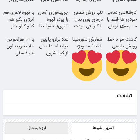
راحت
روش لاغری
داخل پوست با
کارشناسی تمامی
تنها روش قطعی
چربیسوزی آسان
با قهوه لاغری هم
معرفی شد
24ماه ماندگاری
خودرو ها فقط با
درمان بوی بدن
با پودر قهوه
انرژی بگیر هم
1,500,000 تومان
با گارانتی عودت
لاغری(تخفیف تا
کیلو کیلو لاغر
وجه
امشب)
شو!
کاشت مو با خط
سفارش سورملینا
عدد ترازو پایین
با ۱۰۰ هزارتومن
رویش طبیعی
با تخفیف ویژه
میاد؛ اما داستان
طلا بخرید، اون
از کجا شروع
جوان شو
هم قسطی
میشه؟
همین الان ببین
اقساطی بدون
رفع بوی عرق در
بهره
2 دقیقه!
تبلیغات
آخرین خبرها
ارز دیجیتال