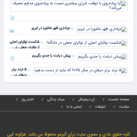
آیا
کشورهای
پیا
مختلف
با 
دنیا پای
انر
صندوق
بیش
رأی
عزاداری ظهر عاشورا در تبریز
نسب
پیا
مدا
شکست نوکیای اصلی
مص
از نوکیای جعلی در
می‌
دادگاه!
پیش دیابت را جدی بگیریم
۵ ترند برتر
دیفای در
سال ۲۰۲۵ که
نباید از دست
بدهید
صفحه نخست
ارز دیجیتال
سبک زندگی
اخبار روز
سلامت
تبلیغات
تماس با ما
کلیه حقوق مادی و معنوی سایت برای گیزمو محفوظ می باشد. هرگونه کپی