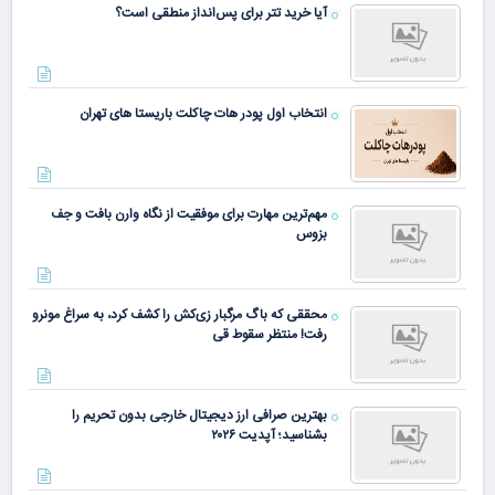
آیا خرید تتر برای پس‌انداز منطقی است؟
انتخاب اول پودر هات چاکلت باریستا های تهران
مهم‌ترین مهارت برای موفقیت از نگاه وارن بافت و جف
بزوس
محققی که باگ مرگبار زی‌کش را کشف کرد، به سراغ مونرو
رفت! منتظر سقوط قی
بهترین صرافی ارز دیجیتال خارجی بدون تحریم را
بشناسید؛ آپدیت ۲۰۲۶