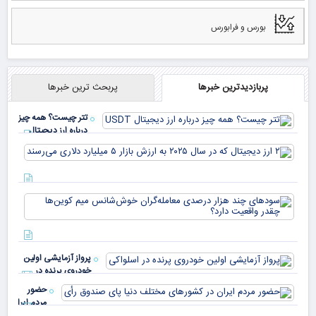
بورس و فرابورس
پربازدیدترین خبرها
پربحث ترین خبرها
تتر چیست؟ همه چیز
درباره ارز دیجیتال
USDT
۲ ا
دیج
که 
سود
به 
هزا
معا
میلی
خو
دلا
میم
می‌
پرواز آزمایشی اولین
چقد
خودروی پرنده در
دار
اسلواکی
حضور
مردم ایران
در