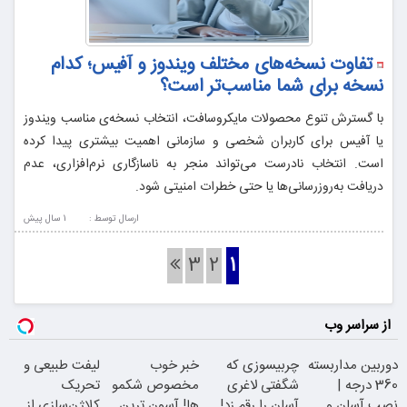
تفاوت نسخه‌های مختلف ویندوز و آفیس؛ کدام
نسخه برای شما مناسب‌تر است؟
با گسترش تنوع محصولات مایکروسافت، انتخاب نسخه‌ی مناسب ویندوز
یا آفیس برای کاربران شخصی و سازمانی اهمیت بیشتری پیدا کرده
است. انتخاب نادرست می‌تواند منجر به ناسازگاری نرم‌افزاری، عدم
دریافت به‌روزرسانی‌ها یا حتی خطرات امنیتی شود.
ارسال توسط :
1 سال پيش
3
2
1
از سراسر وب
دوربین مداربسته
چربیسوزی که
خبر خوب
لیفت طبیعی و
360 درجه |
شگفتی لاغری
مخصوص شکمو
تحریک
نصب آسان و
آسان را رقم زد!
ها! آسون ترین
کلاژن‌سازی از