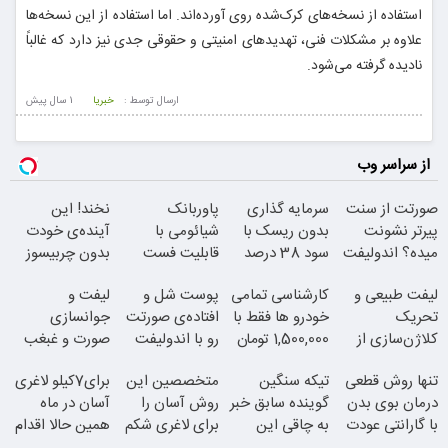
استفاده از نسخه‌های کرک‌شده روی آورده‌اند. اما استفاده از این نسخه‌ها
علاوه بر مشکلات فنی، تهدیدهای امنیتی و حقوقی جدی نیز دارد که غالباً
نادیده گرفته می‌شود.
ارسال توسط :
خبریا
1 سال پيش
از سراسر وب
صورتت از سنت
سرمایه گذاری
پاوربانک
نخند! این
پیرتر نشونت
بدون ریسک با
شیائومی با
آینده‌ی خودت
میده؟ اندولیفت
سود 38 درصد
قابلیت فست
بدون چربیسوز
برش می‌گردونه
سالانه
شارژ در زمان
لاغریه (تا دیر
لیفت طبیعی و
کارشناسی تمامی
پوست شل و
لیفت و
های بی برقی
نشده سفارش
تحریک
خودرو ها فقط با
افتاده‌ی صورتت
جوانسازی
بده)
کلاژن‌سازی از
1,500,000 تومان
رو با اندولیفت
صورت و غبغب
داخل پوست با
جوونش کن
بدون جراحی و
تنها روش قطعی
تیکه سنگین
متخصصین این
برای7کیلو لاغری
24ماه ماندگاری
دوران نقاهت
درمان بوی بدن
گوینده سابق خبر
روش آسان را
آسان در ماه
با گارانتی عودت
به چاقی این
برای لاغری شکم
همین حالا اقدام
وجه
خانم در برنامه
و پهلو معرفی
کن!سفارش با