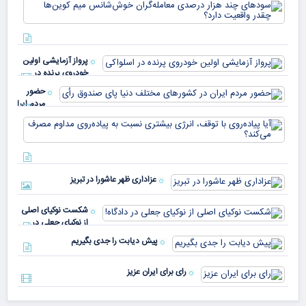
سود
به 
هزا
معا
میلی
خو
دلا
میم
می‌
پرواز آزمایشی اولین
چقد
خودروی پرنده در
دار
اسلواکی
حضور
مردم ایران
در
آیا
کشورهای
پیا
مختلف
با 
دنیا پای
انر
صندوق
بیش
رأی
عزاداری ظهر عاشورا در تبریز
نسب
پیا
مدا
شکست نوکیای اصلی
مص
از نوکیای جعلی در
می‌
دادگاه!
پیش دیابت را جدی بگیریم
رای برای ایران عزیز