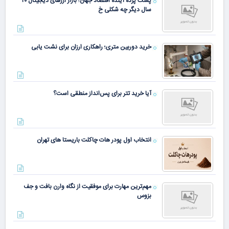
پشت پرده آینده اقتصاد جهان؛ بازار ارزهای دیجیتال ۲۰
سال دیگر چه شکلی خ
خرید دوربین متری؛ راهکاری ارزان برای نشت یابی
آیا خرید تتر برای پس‌انداز منطقی است؟
انتخاب اول پودر هات چاکلت باریستا های تهران
مهم‌ترین مهارت برای موفقیت از نگاه وارن بافت و جف
بزوس