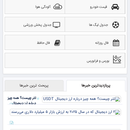
قیمت خودرو
آلودگی هوا
جدول لیگ ها
جدول پخش ورزشی
فال روزانه
فال حافظ
بورس و فرابورس
پربازدیدترین خبرها
پربحث ترین خبرها
تتر چیست؟ همه چیز
درباره ارز دیجیتال
USDT
۲ ا
دیج
که 