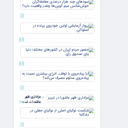
سودهای چن
بازار ۵
هزار درصد
میلیارد
معامله‌گران
دلاری
خوش‌شان
می‌رسند
میم کوین‌ه
پرواز
چقدر واقع
آزمایشی
دار
اولین
خودروی
پرنده در
حضور
اسلواکی
مردم ایران
در
کشورهای
مختلف
آیا
دنیا پای
پیاده‌روی
صندوق
با توقف،
رأی
انرژی
بیشتری
عزاداری ظهر
نسبت به
عاشورا در تبریز
پیاده‌روی
مداوم
شکست
مصرف
نوکیای
می‌کن
اصلی از
نوکیای