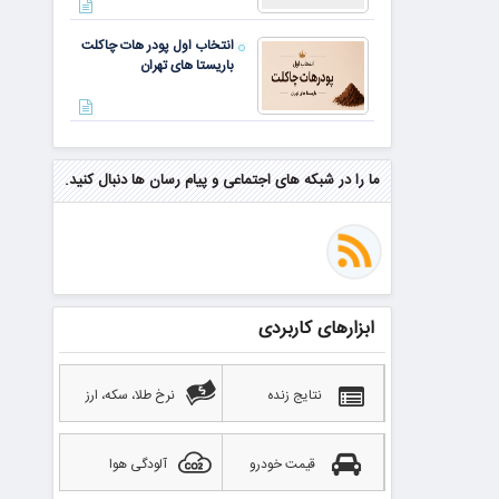
انتخاب اول پودر هات چاکلت
باریستا های تهران
مهم‌ترین مهارت برای موفقیت از
نگاه وارن بافت و جف بزوس
ما را در شبکه های اجتماعی و پیام رسان ها دنبال کنید.
محققی که باگ مرگبار زی‌کش را
کشف کرد، به سراغ مونرو رفت!
منتظر سقوط قی
ابزارهای کاربردی
بهترین صرافی ارز دیجیتال
خارجی بدون تحریم را بشناسید؛
آپدیت ۲۰۲۶
نتایج زنده
نرخ طلا، سکه، ارز
قیمت خودرو
آلودگی هوا