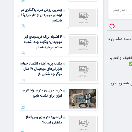
بهترین روش سرمایه‌گذاری در
1 سال پيش
ارزهای دیجیتال از نظر بنیان‌گذار
بایننس
۴ اشتباه بزرگ تریدرهای ارز
یمه سامان با
دیجیتال؛ چگونه چند اشتباه
ساده سرمایه شما ر
دندان با ۲۵٪ تخفیف واقعی،
پشت پرده آینده اقتصاد جهان؛
بازار ارزهای دیجیتال ۲۰ سال
دیگر چه شکلی خ
 تتر. همین الان
خرید دوربین متری؛ راهکاری
ارزان برای نشت یابی
آیا خرید تتر برای پس‌انداز
منطقی است؟