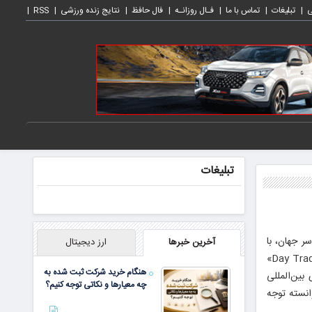
ی
تبلیغات
تماس با ما
فـال روزانـه
فال حافظ
نتایج زنده ورزشی
RSS
تبلیغات
ر جهان، با
آخرین خبرها
ارز دیجیتال
رؤیاهای کسب درآمد سریع و آزادی مالی، وارد معاملات روزانه می‌شوند، کتاب بی‌سابقه و شجاعانه‌ای با عنوان «Day Trading Kills»
هنگام خرید شرکت ثبت شده به
بین‌المللی
چه معیارها و نکاتی توجه کنیم؟
است، توانسته توجه