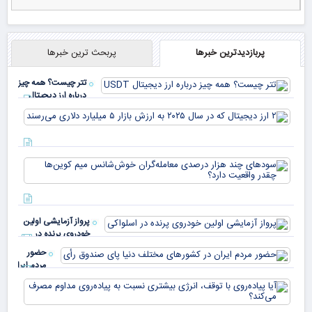
پربازدیدترین خبرها
پربحث ترین خبرها
تتر چیست؟ همه چیز
درباره ارز دیجیتال
USDT
۲ ا
دیج
که 
سود
به 
هزا
معا
میلی
خو
دلا
میم
می‌
پرواز آزمایشی اولین
چقد
خودروی پرنده در
دار
اسلواکی
حضور
مردم ایران
در
آیا
کشورهای
پیا
مختلف
با 