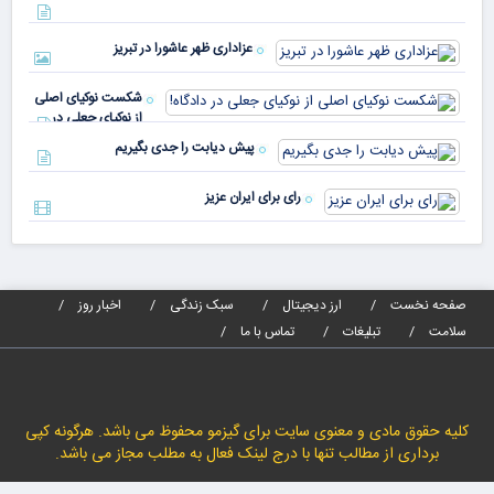
دنیا پای
انر
صندوق
بیش
رأی
عزاداری ظهر عاشورا در تبریز
نسب
پیا
مدا
شکست نوکیای اصلی
مص
از نوکیای جعلی در
می‌
دادگاه!
پیش دیابت را جدی بگیریم
رای برای ایران عزیز
صفحه نخست
ارز دیجیتال
سبک زندگی
اخبار روز
سلامت
تبلیغات
تماس با ما
کلیه حقوق مادی و معنوی سایت برای گیزمو محفوظ می باشد. هرگونه کپی
برداری از مطالب تنها با درج لینک فعال به مطلب مجاز می باشد.