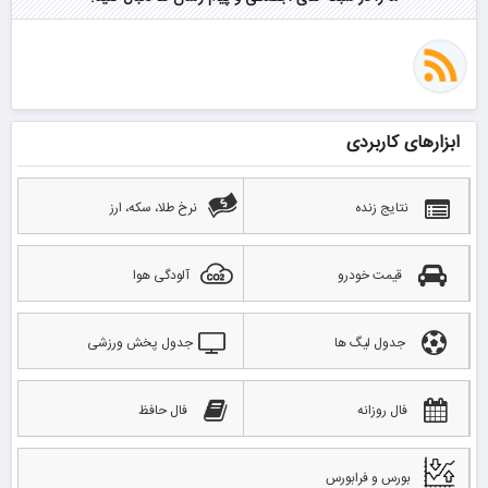
ابزارهای کاربردی
نتایج زنده
نرخ طلا، سکه، ارز
قیمت خودرو
آلودگی هوا
جدول لیگ ها
جدول پخش ورزشی
فال روزانه
فال حافظ
بورس و فرابورس