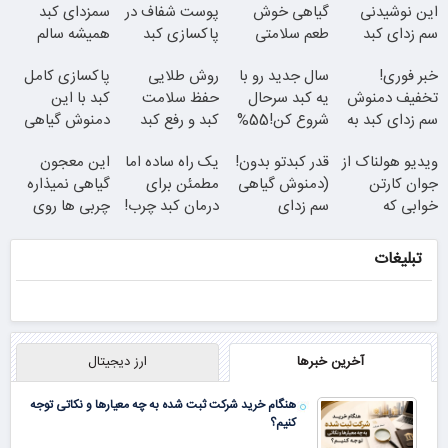
این نوشیدنی
گیاهی خوش
پوست شفاف در
سمزدای کبد
سم زدای کبد
طعم سلامتی
پاکسازی کبد
همیشه سالم
2برابر کن
کبدتان را
نهفته است!
باش
خبر فوری!
سال جدید رو با
روش طلایی
پاکسازی کامل
تضمین کنید
تخفیف دمنوش
یه کبد سرحال
حفظ سلامت
کبد با این
سم زدای کبد به
شروع کن!55%
کبد و رفع کبد
دمنوش گیاهی
55% رسید!
تخفیف تا امشب
چرب (خرید
45%تخفیف تا
ویدیو هولناک از
قدر کبدتو بدون!
یک راه ساده اما
این معجون
(موجودی
دمنوش کبد با
امشب!(لینک
جوان کارتن
(دمنوش گیاهی
مطمئن برای
گیاهی نمیذاره
محدود)
تخفیف ویژه)
خرید محصول)
خوابی که
سم زدای
درمان کبد چرب!
چربی ها روی
میلیاردر شد.
کبد)55%تخفیف
تخفیف تا امشب
کبدت موندگار
آموزش رایگان
بشن55%تخفیف
تبلیغات
آخرین خبرها
ارز دیجیتال
هنگام خرید شرکت ثبت شده به چه معیارها و نکاتی توجه
کنیم؟