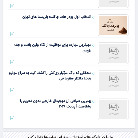
انتخاب اول پودر هات چاکلت باریستا های تهران
مهم‌ترین مهارت برای موفقیت از نگاه وارن بافت و جف
بزوس
محققی که باگ مرگبار زی‌کش را کشف کرد، به سراغ مونرو
رفت! منتظر سقوط قی
بهترین صرافی ارز دیجیتال خارجی بدون تحریم را
بشناسید؛ آپدیت ۲۰۲۶
ما را در شبکه های اجتماعی و پیام رسان ها دنبال کنید.