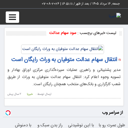
جمعه, ۱۶ مرداد ۱۴۰۵ / بعد از ظهر /
16:51:11
|
2026-08-07
Toggle
vigation
لیست خبرهای برچسب :
سود سهام عدالت
انتقال سهام عدالت متوفیان به وراث رایگان است
مدیر پشتیبانی و راهبری عملیات سپرده‌گذاری مرکزی اوراق بهادار و
تسویه وجوه اعلام کرد: انتقال سهام عدالت متوفیان به وراث از طریق
شعب کارگزاری و بانک‌های منتخب همچنان رایگان است.
ارسال توسط :
خبریا
2 سال پيش
از سراسر وب
طول عمرت رو با
با این نوشیدنی
راز بدن سبک و
با دمنوش