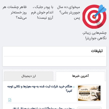
داخل پوست با
کل صورت
فقط 3۵ میلیون
میخوای ده سال
با پودر جلبک ،
ظاهر چشمات هر
24ماه ماندگاری
بلفا با 25%
جوون‌تر بشی؟
اندام خوش فرم
روز خسته‌تر
پس
تخفیف
آرزو نیست!
می‌شه؟
تغییر طبیعی
بلفاروپلاستی
(3تا7 کیلو
بلک بالا 25 پلک
انجام بده
کاهش وزن در
چشم‌هایی زیباتر،
نتیجه‌ای طبیعی
پایین 35
یک ماه)
نگاهی جوان‌تر!
جوان شو
وقتشه یه تصمیم
تبلیغات
کوچیک بگیری
25% تخفیف
بلفاروپلاستی
آخرین خبرها
ارز دیجیتال
هنگام خرید شرکت ثبت شده به چه معیارها و نکاتی توجه
کنیم؟
بهترین روش سرمایه‌گذاری در ارزهای دیجیتال از نظر