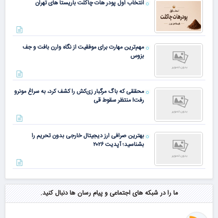
انتخاب اول پودر هات چاکلت باریستا های تهران
مهم‌ترین مهارت برای موفقیت از نگاه وارن بافت و جف
بزوس
محققی که باگ مرگبار زی‌کش را کشف کرد، به سراغ مونرو
رفت! منتظر سقوط قی
بهترین صرافی ارز دیجیتال خارجی بدون تحریم را
بشناسید؛ آپدیت ۲۰۲۶
ما را در شبکه های اجتماعی و پیام رسان ها دنبال کنید.