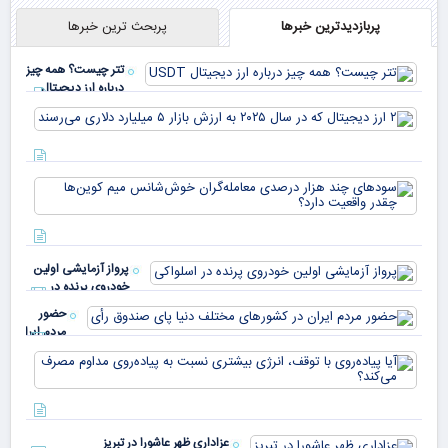
پربازدیدترین خبرها
پربحث ترین خبرها
تتر چیست؟ همه چیز
درباره ارز دیجیتال
USDT
۲ ا
دیج
که 
سود
به 
هزا
معا
میلی
خو
دلا
میم
می‌
پرواز آزمایشی اولین
چقد
خودروی پرنده در
دار
اسلواکی
حضور
مردم ایران
در
آیا
کشورهای
پیا
مختلف
با 
دنیا پای
انر
صندوق
بیش
رأی
عزاداری ظهر عاشورا در تبریز