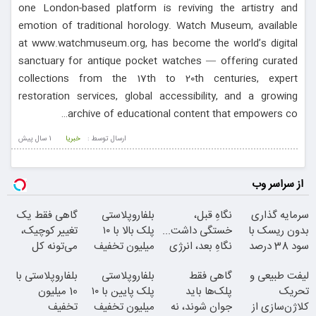
one London-based platform is reviving the artistry and
emotion of traditional horology. Watch Museum, available
at www.watchmuseum.org, has become the world’s digital
sanctuary for antique pocket watches — offering curated
collections from the 17th to 20th centuries, expert
restoration services, global accessibility, and a growing
archive of educational content that empowers co…
ارسال توسط :
خبریا
1 سال پيش
از سراسر وب
سرمایه گذاری
نگاهِ قبل،
بلفاروپلاستی
گاهی فقط یک
بدون ریسک با
خستگی داشت...
پلک بالا با ۱۰
تغییر کوچیک،
سود 38 درصد
نگاهِ بعد، انرژی
میلیون تخفیف
می‌تونه کل
سالانه
داره
فقط ۲۵ میلیون
چهرتو متحول
لیفت طبیعی و
گاهی فقط
بلفاروپلاستی
بلفاروپلاستی با
کنه
تحریک
پلک‌ها باید
پلک پایین با ۱۰
10 میلیون
کلاژن‌سازی از
جوان شوند، نه
میلیون تخفیف
تخفیف