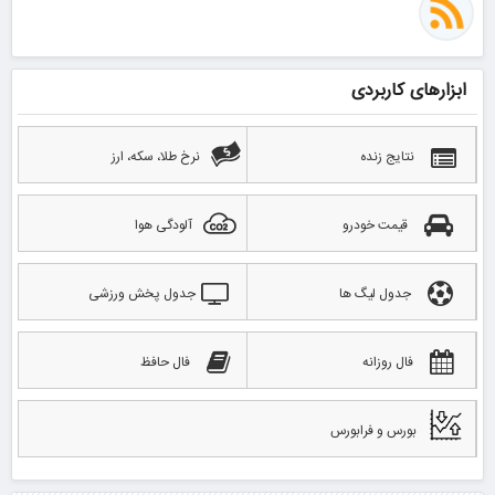
ابزارهای کاربردی
نتایج زنده
نرخ طلا، سکه، ارز
قیمت خودرو
آلودگی هوا
جدول لیگ ها
جدول پخش ورزشی
فال روزانه
فال حافظ
بورس و فرابورس