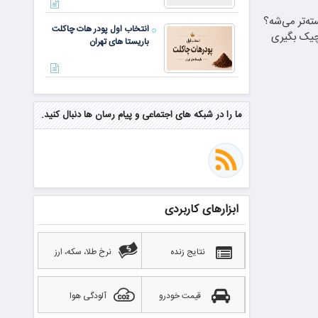
ه‌تر می‌شه؟
انتخاب اول پودر هات چاکلت
چیک بگیری
باریستا های تهران
مهم‌ترین مهارت برای موفقیت از
نگاه وارن بافت و جف بزوس
ما را در شبکه های اجتماعی و پیام رسان ها دنبال کنید.
محققی که باگ مرگبار زی‌کش را
کشف کرد، به سراغ مونرو رفت!
منتظر سقوط قی
ابزارهای کاربردی
بهترین صرافی ارز دیجیتال
خارجی بدون تحریم را بشناسید؛
آپدیت ۲۰۲۶
نتایج زنده
نرخ طلا، سکه، ارز
قیمت خودرو
آلودگی هوا