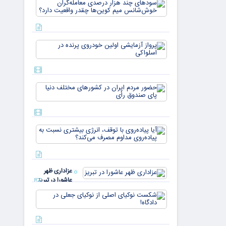
سودهای چن
بازار ۵
هزار درصد
میلیارد
معامله‌گران
دلاری
خوش‌شان
می‌رسند
میم کوین‌ه
پرواز
چقدر واقع
آزمایشی
دار
اولین
خودروی
پرنده در
حضور
اسلواکی
مردم ایران
در
کشورهای
مختلف
آیا
دنیا پای
پیاده‌روی
صندوق
با توقف،
رأی
انرژی
بیشتری
عزاداری ظهر
نسبت به
عاشورا در تبریز
پیاده‌روی
مداوم
شکست
مصرف
نوکیای
می‌کن
اصلی از
نوکیای