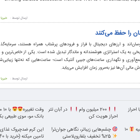
ارسال توسط :
خبریا
ان را حفظ می‌کنند
وسان‌اند و ارزهای دیجیتال با فراز و فرودهای پرشتاب همراه هستند، سرمایه‌گذ
یخی به یک استراتژی هوشمندانه و ماندگار تبدیل شده است. یکی از خاص‌ترین و 
جمع‌آوری و نگهداری ساعت‌های جیبی آنتیک است؛ ساعت‌هایی که نه‌تنها زیبایی‌ش
ش مالی آن‌ها نیز به‌مرور زمان افزایش می‌یابد.
ارسال توسط :
خبریا
 احراز
200 میلیون وام
در آبان تتر
وقت تغییره
با 
احراز هویت کن
بانک مو، موی طبیعی بکا
یه
۱۰
چشم‌هایی زیباتر، نگاهی جوان‌تر!
این کرم ضدچروک غذای 
25% تخفیف بلفاروپلاستی
تامین میکنه (خرید با 40%تخفیف)