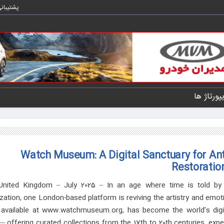
پشتیبان
یپورتاژ ها
Watch Museum: A Digital Sanctuary for An
Restoratio
United Kingdom – July 2025 – In an age where time is told by 
zation, one London-based platform is reviving the artistry and emot
available at www.watchmuseum.org, has become the world’s digit
 offering curated collections from the 17th to 20th centuries, expert