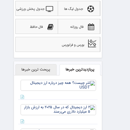
جدول لیگ ها
جدول پخش ورزشی
فال روزانه
فال حافظ
بورس و فرابورس
پربازدیدترین خبرها
پربحث ترین خبرها
تتر
چیست؟
همه چیز
درباره ارز
دیجیتال
۲ ارز
USDT
دیجیتال
که در
سال ۲۰۲۵
به ارزش