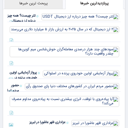
پربازدیدترین خبرها
پربحث ترین خبرها
تتر چیست؟ همه چیز
درباره ارز دیجیتال
USDT
۲ ا
دیج
که 
سود
به 
هزا
معا
میلی
خو
دلا
میم
می‌
پرواز آزمایشی اولین
چقد
خودروی پرنده در
دار
اسلواکی
حضور
مردم ایران
در
آیا
کشورهای
پیا
مختلف
با 
دنیا پای
انر
صندوق
بیش
رأی
عزاداری ظهر عاشورا در تبریز
نسب