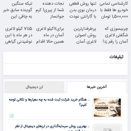
کارشناسی تمامی
تنها روش قطعی
نجات دهنده
تیکه سنگین
تخفیف ویژه
24ماه ماندگاری
ویژه)
خودرو ها فقط با
درمان بوی بدن
شما از پیری! کرم
گوینده سابق خبر
1,500,000 تومان
با گارانتی عودت
جوانساز
به چاقی این
وجه
جلبک50%تخفیف
خانم در برنامه
چربیسوزی که
پرطرفدارترین
برای7کیلو لاغری
5تا7 کیلو لاغری
زنده
شگفتی لاغری
روش اصولی
آسان در ماه
در هر ماه با این
آسان را رقم زد!
لاغری آسان
جوان شو
همین حالا اقدام
نوشیدنی گیاهی
کن!سفارش با
قیمت قدیم
تبلیغات
همین الان ببین
ببین چیشد
چربیسوز
سفارش با نصف
گیاهی(تخفیف
قیمت
آخرین خبرها
ارز دیجیتال
فقط امروز)
هنگام خرید شرکت ثبت شده به چه معیارها و نکاتی توجه
کنیم؟
بهترین روش سرمایه‌گذاری در ارزهای دیجیتال از نظر