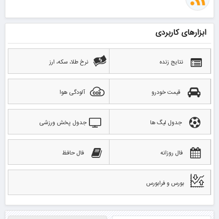
ابزارهای کاربردی
نتایج زنده
نرخ طلا، سکه، ارز
قیمت خودرو
آلودگی هوا
جدول لیگ ها
جدول پخش ورزشی
فال روزانه
فال حافظ
بورس و فرابورس