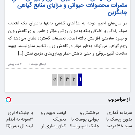
مضرات محصولات حیوانی و مزایای منابع گیاهی
جایگزین
در سال‌های اخیر، توجه به غذاهای گیاهی نه‌تنها به‌عنوان یک انتخاب
سبک زندگی یا اخلاقی بلکه به‌عنوان روشی مؤثر و علمی برای کاهش وزن
و بهبود سلامتی افزایش یافته است. تحقیقات گسترده نشان می‌دهد که
رژیم گیاهی می‌تواند به‌طور مؤثر در کاهش وزن، تنظیم متابولیسم، بهبود
سلامت قلبی‌عروقی و حتی کاهش خطر بیماری‌های مزمن نقش […]
ارسال توسط :
6 ماه پيش
4
3
2
1
از سراسر وب
سرمایه گذاری
درخشش و
لیفت طبیعی و
با جلبک لاغری
بدون ریسک با
جوانی پوست با
تحریک
3سوته به اندام
سود 38 درصد
جلبک اسپیرولینا!
کلاژن‌سازی از
ایده ال برس(تا
سالانه
خرید محصول با
داخل پوست با
امشب تخفیف