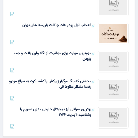
انتخاب اول پودر هات چاکلت باریستا های تهران
مهم‌ترین مهارت برای موفقیت از نگاه وارن بافت و جف
بزوس
محققی که باگ مرگبار زی‌کش را کشف کرد، به سراغ مونرو
رفت! منتظر سقوط قی
بهترین صرافی ارز دیجیتال خارجی بدون تحریم را
بشناسید؛ آپدیت ۲۰۲۶