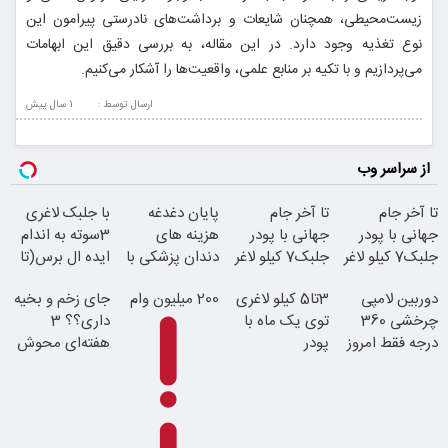
زیست‌محیطی، همچنان شایعات و برداشت‌های نادرستی پیرامون این
نوع تغذیه وجود دارد. در این مقاله، به بررسی دقیق این ابهامات
می‌پردازیم و با تکیه بر منابع علمی، واقعیت‌ها را آشکار می‌کنیم.
ارسال توسط :
1 سال پيش
از سراسر وب
تا آخر جام
تا آخر جام
پایان دغدغه
با جلبک لاغری
جهانی با پودر
جهانی با پودر
هزینه های
3سوته به اندام
جلبک7 کیلو لاغر
جلبک7 کیلو لاغر
دندان پزشکی با
ایده ال برس(تا
شو
شو
پک سفید کننده
امشب تخفیف
دوربین لامپی
3تا5 کیلو لاغری
200 میلیون وام
جای زخم و بخیه
خانگی
ویژه)
چرخشی 360
توی یک ماه با
داری؟؟ 3
درجه فقط امروز
پودر
هفته‌ای محوش
حراج شد
جلبک(تعداد
کن!
محدود)