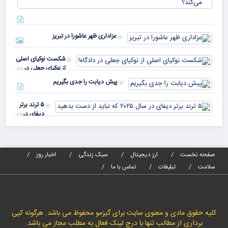
پیا
مختلف
با 
دنیا پای
انر
صندوق
بیش
رأی
عزاداری ظهر عاشورا در تبریز
نسب
پیا
مدا
شکست نوکیای اصلی
مص
از نوکیای جعلی در
می‌
دادگاه!
پیش دیابت را جدی بگیریم
۵ ترند برتر
دیفای در
سال ۲۰۲۵ که
نباید از دست
بدهید
صفحه نخست
ارز دیجیتال
سبک زندگی
اخبار روز
سلامت
تبلیغات
تماس با ما
کلیه حقوق مادی و معنوی سایت برای گیزمو محفوظ می باشد. هرگونه کپی
برداری از مطالب تنها با درج لینک فعال به مطلب مجاز می باشد.