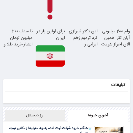
پرداخت درب
منزل
با احراز هویت در
وام 200 میلیونی
این دکتر شیرازی
برای اولین بار در
تا سقف 2۰۰
آبان تتر
آبان تتر. همین
کرم ترمیم زخم
ایران
میلیون تومان
الان احراز هویت
ایرانی را
اعتبار خرید طلا و
کن!
ساخت!!!
نقره
این دکتر کرم
ترمیم کننده 23
تبلیغات
روزه ساخت!
آخرین خبرها
ارز دیجیتال
هنگام خرید شرکت ثبت شده به چه معیارها و نکاتی توجه