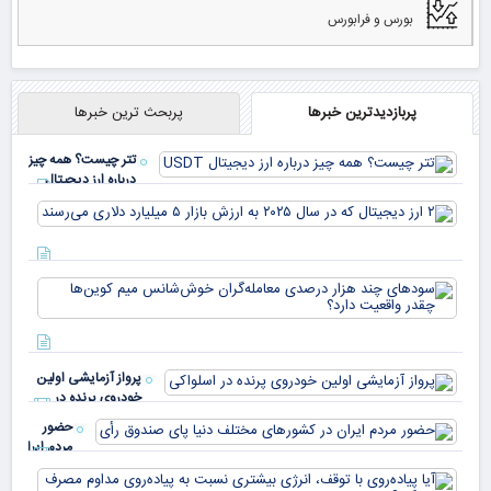
بورس و فرابورس
پربازدیدترین خبرها
پربحث ترین خبرها
تتر چیست؟ همه چیز
درباره ارز دیجیتال
USDT
۲ ا
دیج
که 
سود
به 
هزا
معا
میلی
خو
دلا
میم
می‌
پرواز آزمایشی اولین
چقد
خودروی پرنده در
دار
اسلواکی
حضور
مردم ایران
در
آیا
کشورهای