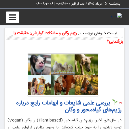
پنجشنبه, ۱۵ مرداد ۱۴۰۵ / بعد از ظهر /
08:16:10
|
2026-08-06
Toggle
vigation
لیست خبرهای برچسب :
رژیم وگان و مشکلات گوارشی: حقیقت یا
بزرگنمایی؟
بررسی علمی شایعات و ابهامات رایج درباره
رژیم‌های گیاه‌محور و وگان
در سال‌های اخیر، رژیم‌های گیاه‌محور (Plant-based) و وگان (Vegan)
توجه زیادی را به خود جلب کرده‌اند. با وجود مزایای فراوان علمی و