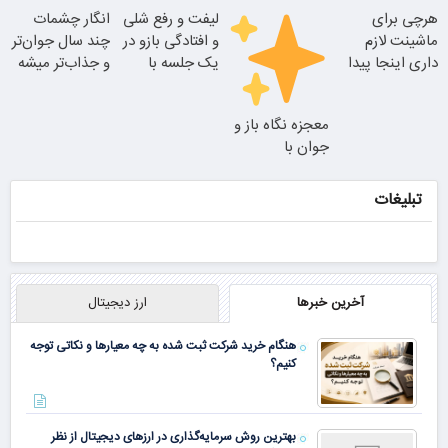
هرچی برای
لیفت و رفع شلی
انگار چشمات
ترمیم کننده 23
ماشینت لازم
و افتادگی بازو در
چند سال جوان‌تر
نتیجه‌ای طبیعی
روزه ساخت!
داری اینجا پیدا
یک جلسه با
و جذاب‌تر میشه
جوان شو
میشه!!!ثبت نام
اندولیفت
25% تخفیف
در یدک
معجزه نگاه باز و
بلفاروپلاستی
جوان با
بلفاروپلاستی
پلک بالا
با ظریفترین
تبلیغات
بخیه‌ها
آخرین خبرها
ارز دیجیتال
هنگام خرید شرکت ثبت شده به چه معیارها و نکاتی توجه
کنیم؟
بهترین روش سرمایه‌گذاری در ارزهای دیجیتال از نظر