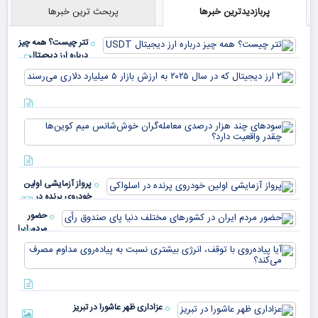
پربازدیدترین خبرها
پربحث ترین خبرها
تتر چیست؟ همه چیز
درباره ارز دیجیتال
USDT
۲ ا
دیج
که 
سود
به 
هزا
معا
میلی
خو
دلا
میم
می‌
پرواز آزمایشی اولین
چقد
خودروی پرنده در
دار
اسلواکی
حضور
مردم ایران
در
آیا
کشورهای
پیا
مختلف
با 
دنیا پای
انر
صندوق
بیش
رأی
عزاداری ظهر عاشورا در تبریز
نسب