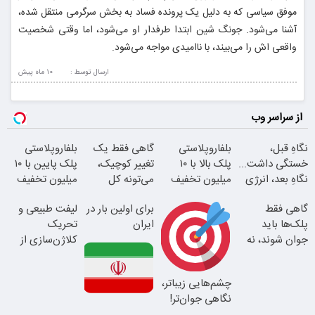
موفق سیاسی که به دلیل یک پرونده فساد به بخش سرگرمی منتقل شده،
آشنا می‌شود. جونگ‌ شین ابتدا طرفدار او می‌شود، اما وقتی شخصیت
واقعی‌ اش را می‌بیند، با ناامیدی مواجه می‌شود.
ارسال توسط :
10 ماه پيش
از سراسر وب
نگاهِ قبل،
بلفاروپلاستی
گاهی فقط یک
بلفاروپلاستی
خستگی داشت...
پلک بالا با ۱۰
تغییر کوچیک،
پلک پایین با ۱۰
نگاهِ بعد، انرژی
میلیون تخفیف
می‌تونه کل
میلیون تخفیف
داره
فقط ۲۵ میلیون
چهرتو متحول
فقط 3۵ میلیون
گاهی فقط
برای اولین بار در
لیفت طبیعی و
کنه
پلک‌ها باید
ایران
تحریک
جوان شوند، نه
کلاژن‌سازی از
کل صورت
داخل پوست با
24ماه ماندگاری
چشم‌هایی زیباتر،
بلفا با 25%
نگاهی جوان‌تر!
تخفیف
تغییر طبیعی
این دکتر کرم