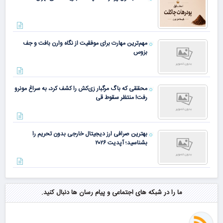
مهم‌ترین مهارت برای موفقیت از نگاه وارن بافت و جف
بزوس
محققی که باگ مرگبار زی‌کش را کشف کرد، به سراغ مونرو
رفت! منتظر سقوط قی
بهترین صرافی ارز دیجیتال خارجی بدون تحریم را
بشناسید؛ آپدیت ۲۰۲۶
ما را در شبکه های اجتماعی و پیام رسان ها دنبال کنید.