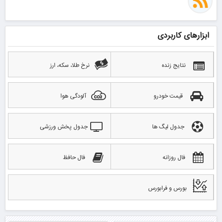
ابزارهای کاربردی
نتایج زنده
نرخ طلا، سکه، ارز
قیمت خودرو
آلودگی هوا
جدول لیگ ها
جدول پخش ورزشی
فال روزانه
فال حافظ
بورس و فرابورس