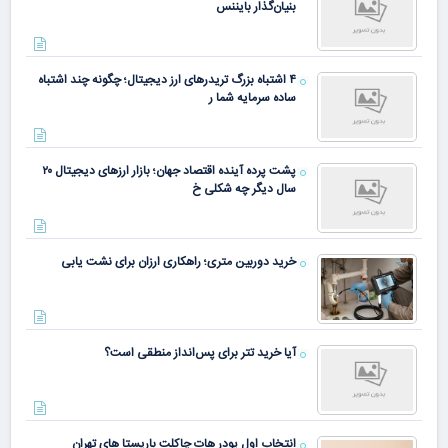
بنیان‌گذار بایننس
۴ اشتباه بزرگ تریدرهای ارز دیجیتال؛ چگونه چند اشتباه
ساده سرمایه شما ر
پشت پرده آینده اقتصاد جهان؛ بازار ارزهای دیجیتال ۲۰
سال دیگر چه شکلی خ
خرید دوربین متری؛ راهکاری ارزان برای نشت یابی
آیا خرید تتر برای پس‌انداز منطقی است؟
انتخاب اول پودر هات چاکلت باریستا های تهران