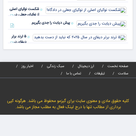
پیا
مدا
شکست نوکیای اصلی
مص
از نوکیای جعلی در
می‌
دادگاه!
پیش دیابت را جدی بگیریم
۵ ترند برتر
دیفای در
سال ۲۰۲۵ که
نباید از دست
بدهید
صفحه نخست
ارز دیجیتال
سبک زندگی
اخبار روز
سلامت
تبلیغات
تماس با ما
کلیه حقوق مادی و معنوی سایت برای گیزمو محفوظ می باشد. هرگونه کپی
برداری از مطالب تنها با درج لینک فعال به مطلب مجاز می باشد.