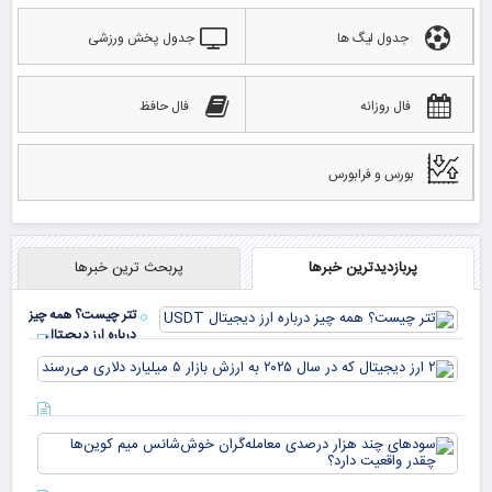
جدول لیگ ها
جدول پخش ورزشی
فال روزانه
فال حافظ
بورس و فرابورس
پربازدیدترین خبرها
پربحث ترین خبرها
تتر چیست؟ همه چیز
درباره ارز دیجیتال
USDT
۲ ا
دیج
که 
سود
به 
هزا
معا
میلی