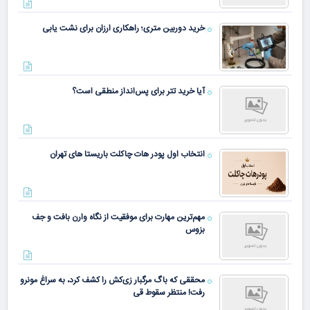
خرید دوربین متری؛ راهکاری ارزان برای نشت یابی
آیا خرید تتر برای پس‌انداز منطقی است؟
انتخاب اول پودر هات چاکلت باریستا های تهران
مهم‌ترین مهارت برای موفقیت از نگاه وارن بافت و جف
بزوس
محققی که باگ مرگبار زی‌کش را کشف کرد، به سراغ مونرو
رفت! منتظر سقوط قی