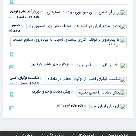
خو
دلا
میم
می‌
پرواز آزمایشی اولین
چقد
خودروی پرنده در
دار
اسلواکی
حضور
مردم ایران
در
آیا
کشورهای
پیا
مختلف
با 
دنیا پای
انر
صندوق
بیش
رأی
عزاداری ظهر عاشورا در تبریز
نسب
پیا
مدا
شکست نوکیای اصلی
مص
از نوکیای جعلی در
می‌
دادگاه!
پیش دیابت را جدی بگیریم
رای برای ایران عزیز
صفحه نخست
ارز دیجیتال
سبک زندگی
اخبار روز