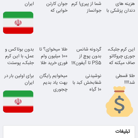
هزینه های
شما از پیری! کرم
جوان کارتن
ایران
دندان پزشکی با
جوانساز
خوابی که
پک سفید کننده
جلبک50%تخفیف
میلیاردر شد.
خانگی
آموزش رایگان
این دکتر کرم
این کرم جلبک،
گردونه شانس
طلا میخوای؟ تا
بدون بوتاکس و
ترمیم کننده 23
جوری چروکاتو
بدون پوچ از
100 میلیون وام
عمل، با این کرم
روزه ساخت!
صاف میکنه که
PS5 تا آیفون17
فوری خرید طلا
جلبک، پوستت
انگار بوتاکس
و بیت کوین
رو جوان کن
طلا قسطی
نوشیدنی
میخوایم رایگان
برای اولین بار در
کردی!(تخفیف
شد!!!!
شفابخش کبد با
بهت یاد بدیم
ایران
ویژه)
10 گیاه
چجوری
موثر(تخفیف تا
پولدارشی! باور
امشب)
نداری امتحانش
مجانیه
این دکتر کرم
ترمیم کننده 23
تبلیغات
روزه ساخت!