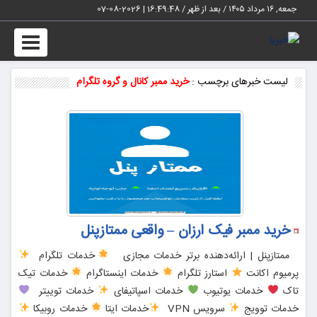
جمعه, ۱۶ مرداد ۱۴۰۵ / بعد از ظهر /
16:49:48
|
2026-08-07
Toggle
vigation
لیست خبرهای برچسب :
خرید ممبر کانال و گروه تلگرام
خرید ممبر فیک ارزان – واقعی ممتازپنل
ممتازپنل | ارائه‌دهنده برتر خدمات مجازی
خدمات تلگرام
پرمیوم اکانت
استارز تلگرام
خدمات اینستاگرام
خدمات تیک
تاک
خدمات یوتیوب
خدمات اسپاتیفای
خدمات توییتر
خدمات توویج
سرویس VPN
خدمات ایتا
خدمات روبیکا