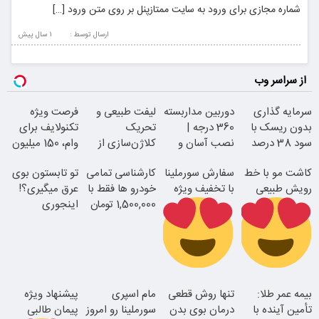
شماره مجازی برای ورود به سایت ممتازپنل بر روی متن ورود […]
ارسال توسط :
1 سال پيش
از سراسر وب
سرمایه گذاری
دوربین مداربسته
لیفت طبیعی و
فرصت ویژه
بدون ریسک با
360 درجه |
تحریک
تکنولایف برای
سود 38 درصد
نصب آسان و
کلاژن‌سازی از
وام، 150 میلیون
سالانه
راحت
داخل پوست با
با یک چک
کاشت مو با خط
سفارش سورملینا
کارشناسی تمامی
تو تابستون بوی
24ماه ماندگاری
رویش طبیعی
با تخفیف ویژه
خودرو ها فقط با
عرق میگیری؟!
1,500,000 تومان
اینجوری
درمانش کن!!
جوان شو
اقساطی بدون
رفع بوی عرق در
بیمه عمر طلا:
تنها روش قطعی
مام اسپری
پیشنهاد ویژه
بهره
2 دقیقه!
تأمین آینده با
درمان بوی بدن
سورملینا رو امروز
پیمان طالبی