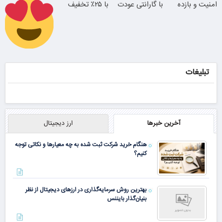
امنیت و بازده
با گارانتی عودت
با ۲۵٪ تخفیف
بالا
وجه
بخر
سفارش سورملینا
با تخفیف ویژه
تبلیغات
همین الان ببین
آخرین خبرها
ارز دیجیتال
هنگام خرید شرکت ثبت شده به چه معیارها و نکاتی توجه
کنیم؟
بهترین روش سرمایه‌گذاری در ارزهای دیجیتال از نظر
بنیان‌گذار بایننس