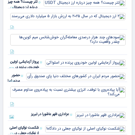
تتر چیست؟ همه چیز
درباره ارز دیجیتال
USDT
۲ ا
دیج
که 
سود
به 
هزا
معا
میلی
خو
دلا
میم
می‌
پرواز آزمایشی اولین
چقد
خودروی پرنده در
دار
اسلواکی
حضور
مردم ایران
در
آیا
کشورهای
پیا
مختلف
با 
دنیا پای
انر
صندوق
بیش
رأی
عزاداری ظهر عاشورا در تبریز
نسب
پیا
مدا
شکست نوکیای اصلی
مص
از نوکیای جعلی در