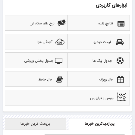
ابزارهای کاربردی
نتایج زنده
نرخ طلا، سکه، ارز
قیمت خودرو
آلودگی هوا
جدول لیگ ها
جدول پخش ورزشی
فال روزانه
فال حافظ
بورس و فرابورس
پربازدیدترین خبرها
پربحث ترین خبرها