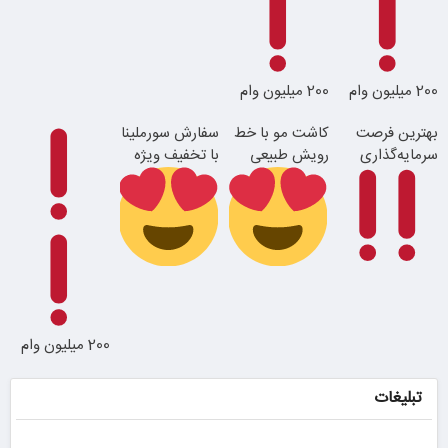
200 میلیون وام
200 میلیون وام
جوان شو
بهترین فرصت
کاشت مو با خط
سفارش سورملینا
سرمایه‌گذاری
رویش طبیعی
با تخفیف ویژه
با 100 هزار تومان
اقساطی بدون
رفع بوی عرق در
طلا بخر
بهره
2 دقیقه!
فقط با احراز
با احراز هویت در
200 میلیون وام
هویت در آبان
آبان تتر
تتر
تبلیغات