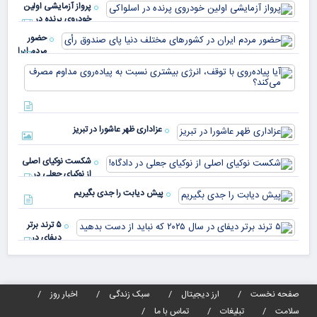
پرواز آزمایشی اولین
چقد
خودروی پرنده در
دار
اسلواکی
حضور
مردم ایران
در
آیا
کشورهای
پیا
مختلف
با 
دنیا پای
انر
صندوق
بیش
رأی
عزاداری ظهر عاشورا در تبریز
نسب
پیا
مدا
شکست نوکیای اصلی
مص
از نوکیای جعلی در
می‌
دادگاه!
پیش دیابت را جدی بگیریم
۵ ترند برتر
دیفای در
سال ۲۰۲۵ که
نباید از دست
بدهید
صفحه نخست
ارز دیجیتال
سبک زندگی
اخبار روز
سلامت
تبلیغات
تماس با ما