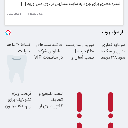
شماره مجازی برای ورود به سایت ممتازپنل بر روی متن ورود […]
ارسال توسط :
1 سال پيش
از سراسر وب
سرمایه گذاری
دوربین مداربسته
حاشیه سودهای
اقساط ۱۲ ماهه
بدون ریسک با
360 درجه |
میلیاردی شرکت
ایمپلنت
سود 38 درصد
نصب آسان و
در مناقصات VIP
سالانه
راحت
با اشتراکات
ایران تندر
بدون چک و
لیفت طبیعی و
فرصت ویژه
ضامن؛ همین
تحریک
تکنولایف برای
امروز اقدام کن
کلاژن‌سازی از
وام، 150 میلیون
داخل پوست با
با یک چک
24ماه ماندگاری