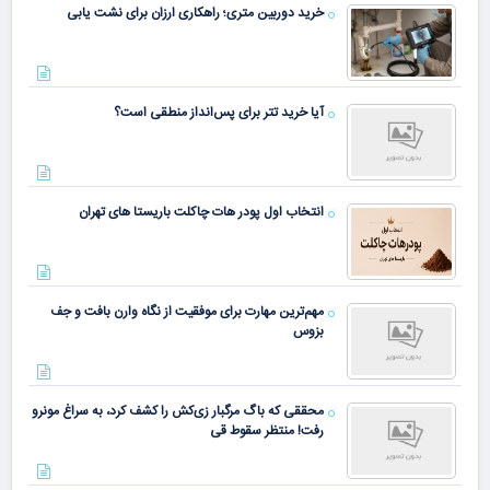
خرید دوربین متری؛ راهکاری ارزان برای نشت یابی
آیا خرید تتر برای پس‌انداز منطقی است؟
انتخاب اول پودر هات چاکلت باریستا های تهران
مهم‌ترین مهارت برای موفقیت از نگاه وارن بافت و جف
بزوس
محققی که باگ مرگبار زی‌کش را کشف کرد، به سراغ مونرو
رفت! منتظر سقوط قی