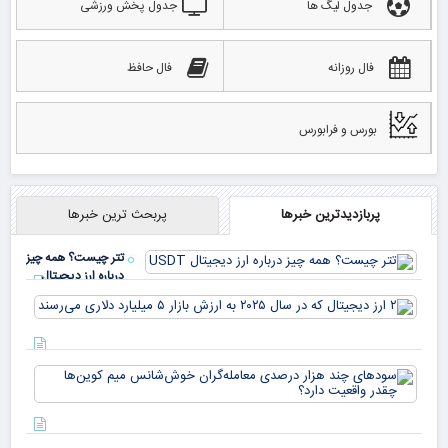
جدول لیگ ها
جدول پخش ورزشی
فال روزانه
فال حافظ
بورس و فرابورس
پربازدیدترین خبرها
پربحث ترین خبرها
تتر چیست؟ همه چیز
درباره ارز دیجیتال
USDT
۲ ا
دیج
که 
سود
به 
هزا
معا
میلی
خو
دلا
میم
می‌