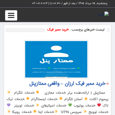
پنجشنبه, ۱۵ مرداد ۱۴۰۵ / بعد از ظهر /
11:02:30
|
2026-08-06
Toggle
vigation
لیست خبرهای برچسب :
خرید ممبر فیک
خرید ممبر فیک ارزان – واقعی ممتازپنل
ممتازپنل | ارائه‌دهنده برتر خدمات مجازی
خدمات تلگرام
پرمیوم اکانت
استارز تلگرام
خدمات اینستاگرام
خدمات تیک
تاک
خدمات یوتیوب
خدمات اسپاتیفای
خدمات توییتر
خدمات توویج
سرویس VPN
خدمات ایتا
خدمات روبیکا