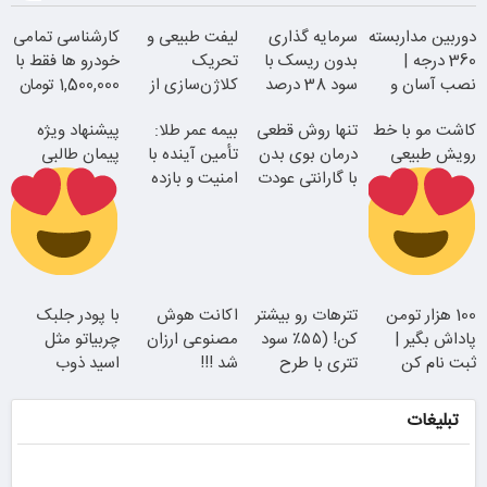
دوربین مداربسته
سرمایه گذاری
لیفت طبیعی و
کارشناسی تمامی
360 درجه |
بدون ریسک با
تحریک
خودرو ها فقط با
نصب آسان و
سود 38 درصد
کلاژن‌سازی از
1,500,000 تومان
راحت
سالانه
داخل پوست با
کاشت مو با خط
تنها روش قطعی
بیمه عمر طلا:
پیشنهاد ویژه
24ماه ماندگاری
رویش طبیعی
درمان بوی بدن
تأمین آینده با
پیمان طالبی
با گارانتی عودت
امنیت و بازده
وجه
بالا
جوان شو
اقساطی بدون
سفارش سورملینا
100 هزار تومن
تترهات رو بیشتر
اکانت هوش
با پودر جلبک
بهره
با تخفیف ویژه
پاداش بگیر |
کن! (۵۵٪ سود
مصنوعی ارزان
چربیاتو مثل
همین الان ببین
ثبت نام کن
تتری با طرح
شد !!!
اسید ذوب
ویژه بیت‌پین)
کن(تخفیف تا
امشب)
تبلیغات