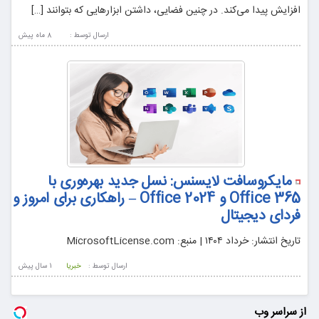
افزایش پیدا می‌کند. در چنین فضایی، داشتن ابزارهایی که بتوانند […]
ارسال توسط :
8 ماه پيش
مایکروسافت لایسنس: نسل جدید بهره‌وری با
Office 365 و Office 2024 – راهکاری برای امروز و
فردای دیجیتال
تاریخ انتشار: خرداد ۱۴۰۴ | منبع: MicrosoftLicense.com
ارسال توسط :
خبریا
1 سال پيش
از سراسر وب