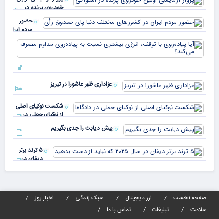
چقد
خودروی پرنده در
دار
اسلواکی
حضور
مردم ایران
در
آیا
کشورهای
پیا
مختلف
با 
دنیا پای
انر
صندوق
بیش
رأی
عزاداری ظهر عاشورا در تبریز
نسب
پیا
مدا
شکست نوکیای اصلی
مص
از نوکیای جعلی در
می‌
دادگاه!
پیش دیابت را جدی بگیریم
۵ ترند برتر
دیفای در
سال ۲۰۲۵ که
نباید از دست
بدهید
صفحه نخست
ارز دیجیتال
سبک زندگی
اخبار روز
سلامت
تبلیغات
تماس با ما