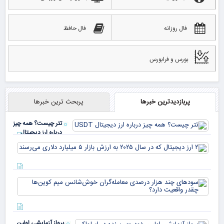
فال روزانه
فال حافظ
بورس و فرابورس
پربازدیدترین خبرها
پربحث ترین خبرها
تتر چیست؟ همه چیز
درباره ارز دیجیتال
USDT
۲ ا
دیج
که 
سود
به 
هزا
معا
میلی
خو
دلا
میم
می‌
پرواز آزمایشی اولین