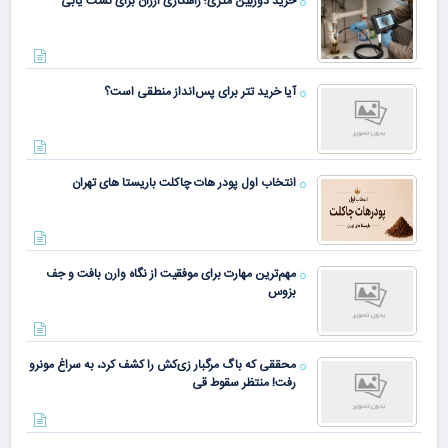
خرید دوربین متری؛ راهکاری ارزان برای نشت یابی
آیا خرید تتر برای پس‌انداز منطقی است؟
انتخاب اول پودر هات چاکلت باریستا های تهران
مهم‌ترین مهارت برای موفقیت از نگاه وارن بافت و جف
بزوس
محققی که باگ مرگبار زی‌کش را کشف کرد، به سراغ مونرو
رفت! منتظر سقوط قی