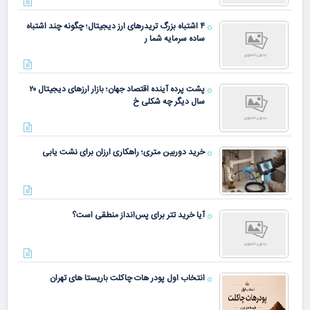
۴ اشتباه بزرگ تریدرهای ارز دیجیتال؛ چگونه چند اشتباه
ساده سرمایه شما ر
پشت پرده آینده اقتصاد جهان؛ بازار ارزهای دیجیتال ۲۰
سال دیگر چه شکلی خ
خرید دوربین متری؛ راهکاری ارزان برای نشت یابی
آیا خرید تتر برای پس‌انداز منطقی است؟
انتخاب اول پودر هات چاکلت باریستا های تهران