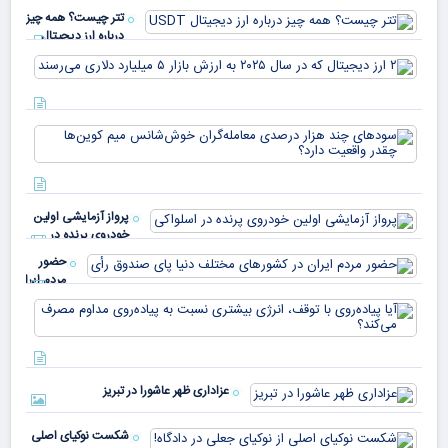
تتر چیست؟ همه چیز
درباره ارز دیجیتال
USDT
۲ ا
دیج
که 
سود
به 
هزا
معا
میلی
خو
دلا
میم
می‌
پرواز آزمایشی اولین
چقد
خودروی پرنده در
دار
اسلواکی
حضور
مردم ایران
در
آیا
کشورهای
پیا
مختلف
با 
دنیا پای
انر
صندوق
بیش
رأی
عزاداری ظهر عاشورا در تبریز
نسب
پیا
مدا
شکست نوکیای اصلی