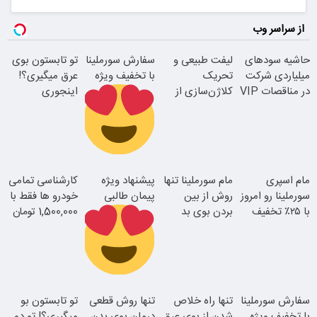
از سراسر وب
حاشیه سودهای
لیفت طبیعی و
سفارش سورملینا
تو تابستون بوی
میلیاردی شرکت
تحریک
با تخفیف ویژه
عرق میگیری؟!
در مناقصات VIP
کلاژن‌سازی از
اینجوری
با اشتراکات
داخل پوست با
درمانش کن!!
ایران تندر
24ماه ماندگاری
رفع بوی عرق در
مام اسپری
مام سورملینا تنها
پیشنهاد ویژه
کارشناسی تمامی
2 دقیقه!
سورملینا رو امروز
روش از بین
پیمان طالبی
خودرو ها فقط با
با ۲۵٪ تخفیف
بردن بوی بد
1,500,000 تومان
جوان شو
بخر
بدن (کلیک کن
و مشاوره بگیر)
سفارش سورملینا
سفارش سورملینا
تنها راه خلاص
تنها روش قطعی
تو تابستون بو
با تخفیف ویژه
با تخفیف ویژه
شدن از بوی عرق
درمان بوی بدن
میگیری؟! تو دو