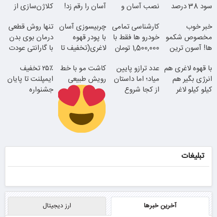
سود 38 درصد
نصب آسان و
آسان را رقم زد!
کلاژن‌سازی از
سالانه
راحت
داخل پوست با
خبر خوب
کارشناسی تمامی
چربیسوزی آسان
تنها روش قطعی
24ماه ماندگاری
مخصوص شکمو
خودرو ها فقط با
با پودر قهوه
درمان بوی بدن
ها! آسون ترین
1,500,000 تومان
لاغری(تخفیف تا
با گارانتی عودت
روش لاغری
امشب)
وجه
با قهوه لاغری هم
عدد ترازو پایین
کاشت مو با خط
۲۵٪ تخفیف
معرفی شد
انرژی بگیر هم
میاد؛ اما داستان
رویش طبیعی
ایمپلنت تا پایان
کیلو کیلو لاغر
از کجا شروع
جشنواره
جوان شو
شو!
میشه؟
همین الان ببین
اقساطی بدون
بهره
تبلیغات
آخرین خبرها
ارز دیجیتال