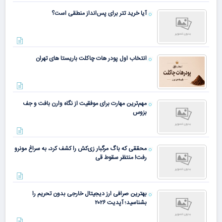
آیا خرید تتر برای پس‌انداز منطقی است؟
انتخاب اول پودر هات چاکلت باریستا های تهران
مهم‌ترین مهارت برای موفقیت از نگاه وارن بافت و جف
بزوس
محققی که باگ مرگبار زی‌کش را کشف کرد، به سراغ مونرو
رفت! منتظر سقوط قی
بهترین صرافی ارز دیجیتال خارجی بدون تحریم را
بشناسید؛ آپدیت ۲۰۲۶