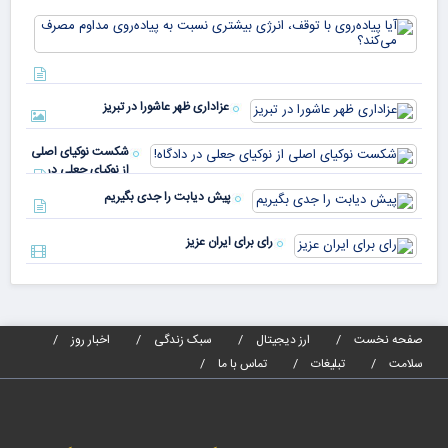
در
آیا
کشورهای
پیا
مختلف
با 
دنیا پای
انر
صندوق
بیش
رأی
عزاداری ظهر عاشورا در تبریز
نسب
پیا
مدا
شکست نوکیای اصلی
مص
از نوکیای جعلی در
می‌
دادگاه!
پیش دیابت را جدی بگیریم
رای برای ایران عزیز
صفحه نخست
ارز دیجیتال
سبک زندگی
اخبار روز
سلامت
تبلیغات
تماس با ما