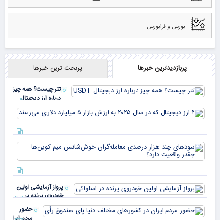
بورس و فرابورس
پربازدیدترین خبرها
پربحث ترین خبرها
تتر چیست؟ همه چیز
درباره ارز دیجیتال
USDT
۲ ا
دیج
که 
سود
به 
هزا
معا
میلی
خو
دلا
میم
می‌
پرواز آزمایشی اولین
چقد
خودروی پرنده در
دار
اسلواکی
حضور
مردم ایران