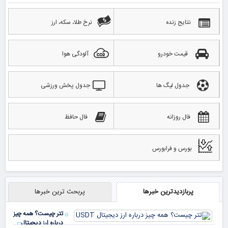
نتایج زنده
نرخ طلا، سکه، ارز
قیمت خودرو
آلودگی هوا
جدول لیگ ها
جدول پخش ورزشی
فال روزانه
فال حافظ
بورس و فرابورس
پربازدیدترین خبرها
پربحث ترین خبرها
تتر چیست؟ همه چیز
درباره ارز دیجیتال