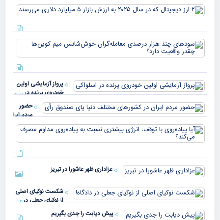
USDT
۲ ا
دیج
که 
سود
به 
هزا
معا
میلی
خو
دلا
میم
می‌
پرواز آزمایشی اولین
چقد
خودروی پرنده در
دار
اسلواکی
حضور
مردم ایران
در
آیا
کشورهای
پیا
مختلف
با 
دنیا پای
انر
صندوق
بیش
رأی
عزاداری ظهر عاشورا در تبریز
نسب
پیا
مدا
شکست نوکیای اصلی
مص
از نوکیای جعلی در
می‌
دادگاه!
پیش دیابت را جدی بگیریم