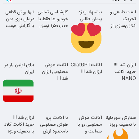
لیفت طبیعی و
پیشنهاد ویژه
کارشناسی تمامی
تنها روش قطعی
تحریک
پیمان طالبی
خودرو ها فقط با
درمان بوی بدن
کلاژن‌سازی از
1,500,000 تومان
با گارانتی عودت
داخل پوست با
وجه
24ماه ماندگاری
سفارش سورملینا
ارزان شد !!!!
اکانتChatGPT
اکانت هوش
برای اولین بار در
با تخفیف ویژه
خرید اکانت
ارزان شد !!!
مصنوعی ارزان
ایران
همین الان ببین
NANO
شد !!!
جوان شو
BANANA با
تخفیف ویژه
این دکتر کرم
سفارش سورملینا
اکانت هوش
با اکانت پرو
ارزان شد !!!
ترمیم کننده 23
با تخفیف ویژه
مصنوعی رو با
هوش مصنوعی
خرید اکانت کلاد
روزه ساخت!
ضمانت و
نامحدود ازش
با تخفیف ویژه
تخفیف بگیر !!
استفاده کن ؛