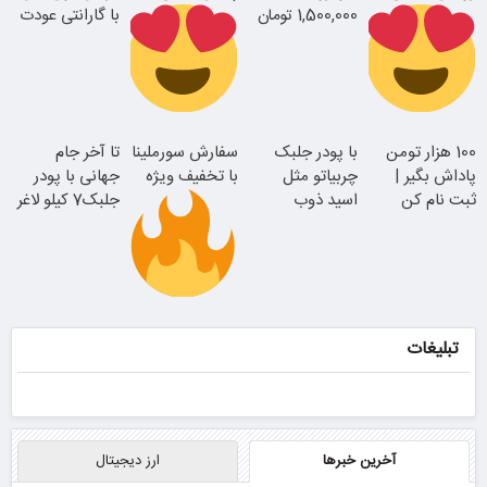
1,500,000 تومان
با گارانتی عودت
جوان شو
وجه
اقساطی بدون
سفارش سورملینا
100 هزار تومن
با پودر جلبک
سفارش سورملینا
تا آخر جام
بهره
با تخفیف ویژه
پاداش بگیر |
چربیاتو مثل
با تخفیف ویژه
جهانی با پودر
همین الان ببین
ثبت نام کن
اسید ذوب
جلبک7 کیلو لاغر
کن(تخفیف تا
شو
امشب)
موجودی
محدود!!!!
تبلیغات
آخرین خبرها
ارز دیجیتال