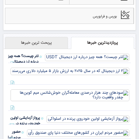
بورس و فرابورس
پربازدیدترین خبرها
پربحث ترین خبرها
تتر چیست؟ همه چیز
درباره ارز دیجیتال
USDT
۲ ا
دیج
که 
سود
به 
هزا
معا
میلی
خو
دلا
میم
می‌
پرواز آزمایشی اولین
چقد
خودروی پرنده در
دار
اسلواکی
حضور
مردم ایران