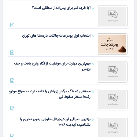
آیا خرید تتر برای پس‌انداز منطقی است؟
انتخاب اول پودر هات چاکلت باریستا های تهران
مهم‌ترین مهارت برای موفقیت از نگاه وارن بافت و جف
بزوس
محققی که باگ مرگبار زی‌کش را کشف کرد، به سراغ مونرو
رفت! منتظر سقوط قی
بهترین صرافی ارز دیجیتال خارجی بدون تحریم را
بشناسید؛ آپدیت ۲۰۲۶