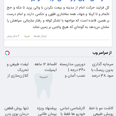
کل فرایند حرکت امام از مدینه و بیعت نکردن با والی یزید تا مکه و حج
ناتمام و تا کربلا و جهاد، همه ساختاری فقهی و حکمی دارند و امام درست
بر همین قاعده است که مواجهه با لشکر کوفه و رفتار سازمانی سپاهش را
سامان می‌دهد به گونه‌ای که هیچ واجبی بر زمین نماند.
ارسال توسط :
خبریا
2 سال پيش
از سراسر وب
سرمایه گذاری
دوربین مداربسته
اقساط ۱۲ ماهه
لیفت طبیعی و
بدون ریسک با
360 درجه |
ایمپلنت
تحریک
سود 38 درصد
نصب آسان و
کلاژن‌سازی از
سالانه
راحت
داخل پوست با
24ماه ماندگاری
بدون چک و
کاشت مو با خط
کارشناسی تمامی
پیشنهاد ویژه
تنها روش قطعی
ضامن؛ همین
رویش طبیعی
خودرو ها فقط با
پیمان طالبی
درمان بوی بدن
امروز اقدام کن