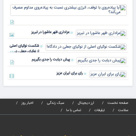
در
آیا
کشورهای
پیا
مختلف
با 
دنیا پای
انر
صندوق
بیش
رأی
عزاداری ظهر عاشورا در تبریز
نسب
پیا
مدا
شکست نوکیای اصلی
مص
از نوکیای جعلی در
می‌
دادگاه!
پیش دیابت را جدی بگیریم
رای برای ایران عزیز
صفحه نخست
ارز دیجیتال
سبک زندگی
اخبار روز
سلامت
تبلیغات
تماس با ما