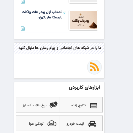
انتخاب اول پودر هات چاکلت
باریستا های تهران
مهم‌ترین مهارت برای موفقیت از
نگاه وارن بافت و جف بزوس
ما را در شبکه های اجتماعی و پیام رسان ها دنبال کنید.
محققی که باگ مرگبار زی‌کش را
کشف کرد، به سراغ مونرو رفت!
منتظر سقوط قی
ابزارهای کاربردی
بهترین صرافی ارز دیجیتال
خارجی بدون تحریم را بشناسید؛
آپدیت ۲۰۲۶
نتایج زنده
نرخ طلا، سکه، ارز
قیمت خودرو
آلودگی هوا