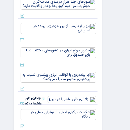
سودهای چن
بازار ۵
هزار درصد
میلیارد
معامله‌گران
دلاری
خوش‌شان
می‌رسند
میم کوین‌ه
پرواز
چقدر واقع
آزمایشی
دار
اولین
خودروی
پرنده در
حضور
اسلواکی
مردم ایران
در
کشورهای
مختلف
آیا
دنیا پای
پیاده‌روی
صندوق
با توقف،
رأی
انرژی
بیشتری
عزاداری ظهر
نسبت به
عاشورا در تبریز
پیاده‌روی
مداوم
شکست
مصرف
نوکیای
می‌کن
اصلی از
نوکیای