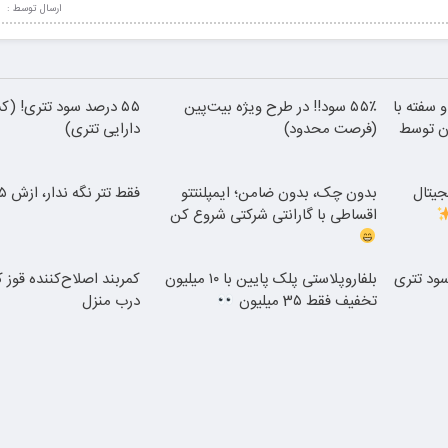
ارسال توسط :
 سفته با
۵۵٪ سود!! در طرح ویژه بیت‌پین
۵۵ درصد سود تتری! (ک
ن توسط
(فرصت محدود)
دارایی تتری)
جیتال
بدون چک، بدون ضامن؛ ایمپلنتتو
فقط تتر نگه ندار، ازش ۵۵٪ سود بگیر
اقساطی با گارانتی شرکتی شروع کن
و بیشتر کن! (۵۵٪ سود تتری
بلفاروپلاستی پلک پایین با ۱۰ میلیون
کمربند اصلاح‌کننده قوز 
تخفیف فقط 3۵ میلیون
درب منزل