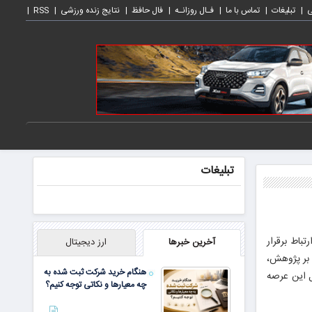
ی
تبلیغات
تماس با ما
فـال روزانـه
فال حافظ
نتایج زنده ورزشی
RSS
تبلیغات
تباط برقرار
آخرین خبرها
ارز دیجیتال
را با تمرکز بر پژوهش،
هنگام خرید شرکت ثبت شده به
ل این عرصه
چه معیارها و نکاتی توجه کنیم؟