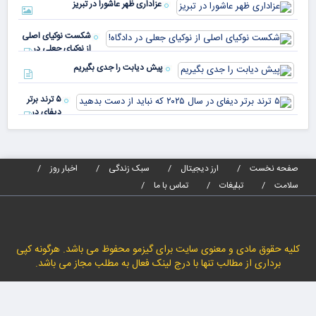
رأی
عزاداری ظهر عاشورا در تبریز
نسب
پیا
مدا
شکست نوکیای اصلی
مص
از نوکیای جعلی در
می‌
دادگاه!
پیش دیابت را جدی بگیریم
۵ ترند برتر
دیفای در
سال ۲۰۲۵ که
نباید از دست
بدهید
صفحه نخست
ارز دیجیتال
سبک زندگی
اخبار روز
سلامت
تبلیغات
تماس با ما
کلیه حقوق مادی و معنوی سایت برای گیزمو محفوظ می باشد. هرگونه کپی
برداری از مطالب تنها با درج لینک فعال به مطلب مجاز می باشد.