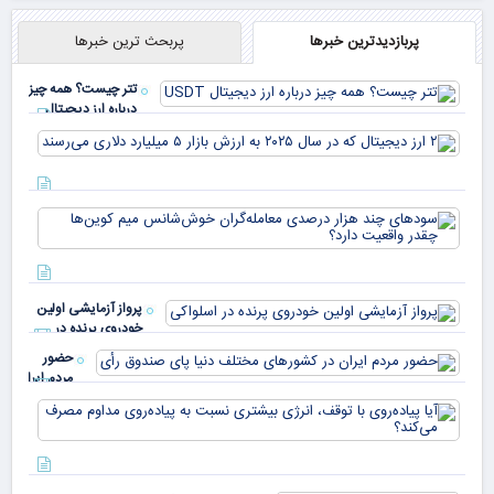
پربازدیدترین خبرها
پربحث ترین خبرها
تتر چیست؟ همه چیز
درباره ارز دیجیتال
USDT
۲ ا
دیج
که 
سود
به 
هزا
معا
میلی
خو
دلا
میم
می‌
پرواز آزمایشی اولین
چقد
خودروی پرنده در
دار
اسلواکی
حضور
مردم ایران
در
آیا
کشورهای
پیا
مختلف
با 
دنیا پای
انر
صندوق
بیش