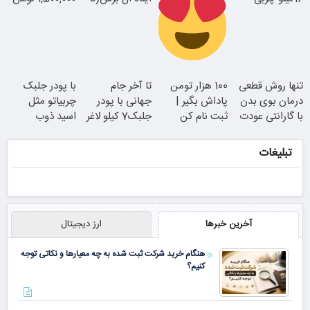
جوان شو
میسوزونی!
امشب تخفیف
ویژه)
سفارش سورملینا
تنها روش قطعی
100 هزار تومن
تا آخر جام
با پودر جلبک
با تخفیف ویژه
درمان بوی بدن
پاداش بگیر |
جهانی با پودر
چربیاتو مثل
با گارانتی عودت
ثبت نام کن
جلبک7 کیلو لاغر
اسید ذوب
وجه
شو
کن(تخفیف تا
امشب)
تبلیغات
همین الان ببین
آخرین خبرها
ارز دیجیتال
هنگام خرید شرکت ثبت شده به چه معیارها و نکاتی توجه
کنیم؟