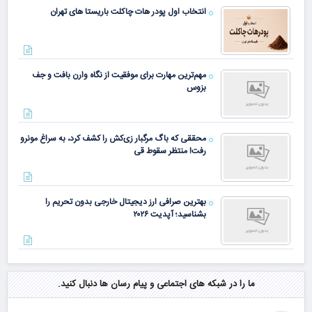
انتخاب اول پودر هات چاکلت باریستا های تهران
مهم‌ترین مهارت برای موفقیت از نگاه وارن بافت و جف
بزوس
محققی که باگ مرگبار زی‌کش را کشف کرد، به سراغ مونرو
رفت! منتظر سقوط قی
بهترین صرافی ارز دیجیتال خارجی بدون تحریم را
بشناسید؛ آپدیت ۲۰۲۶
ما را در شبکه های اجتماعی و پیام رسان ها دنبال کنید.