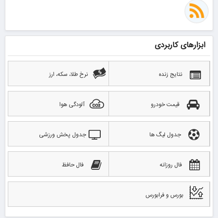
ابزارهای کاربردی
نتایج زنده
نرخ طلا، سکه، ارز
قیمت خودرو
آلودگی هوا
جدول لیگ ها
جدول پخش ورزشی
فال روزانه
فال حافظ
بورس و فرابورس