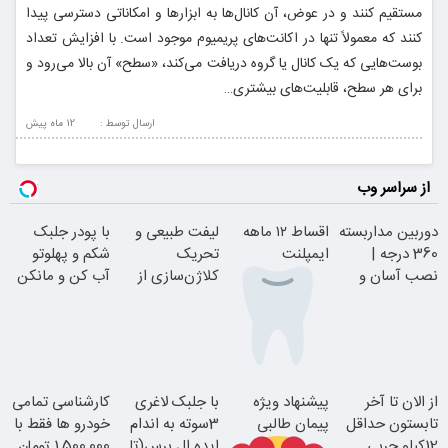
مستقیم کنند و در عوض، آن کانال‌ها به ابزارها و امکاناتی دسترسی پیدا
کنند که معمولاً تنها در اکانت‌های پریمیوم موجود است. با افزایش تعداد
بوست‌هایی که یک کانال یا گروه دریافت می‌کند، «سطح» آن بالا می‌رود و
برای هر سطح، قابلیت‌های بیشتری…
ارسال توسط :
12 ماه پيش
از سراسر وب
دوربین مداربسته
اقساط ۱۲ ماهه
لیفت طبیعی و
با پودر جلبک
360 درجه |
ایمپلنت
تحریک
شکم و پهلوتو
نصب آسان و
کلاژن‌سازی از
آب کن و مانکن
راحت
داخل پوست با
شو(تخفیف تا
24ماه ماندگاری
امشب)
بدون چک و
از الان تا آخر
پیشنهاد ویژه
با جلبک لاغری
کارشناسی تمامی
ضامن؛ همین
تابستون حداقل
پیمان طالبی
3سوته به اندام
خودرو ها فقط با
امروز اقدام کن
12کیلو چربی
ایده ال برس(تا
1,500,000 تومان