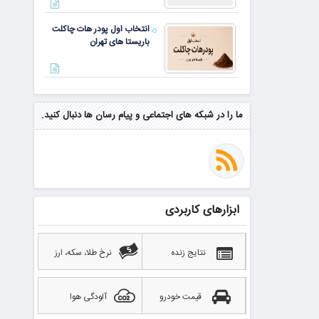
انتخاب اول پودر هات چاکلت
باریستا های تهران
مهم‌ترین مهارت برای موفقیت از
نگاه وارن بافت و جف بزوس
ما را در شبکه های اجتماعی و پیام رسان ها دنبال کنید.
محققی که باگ مرگبار زی‌کش را
کشف کرد، به سراغ مونرو رفت!
منتظر سقوط قی
ابزارهای کاربردی
بهترین صرافی ارز دیجیتال
خارجی بدون تحریم را بشناسید؛
آپدیت ۲۰۲۶
نتایج زنده
نرخ طلا، سکه، ارز
قیمت خودرو
آلودگی هوا