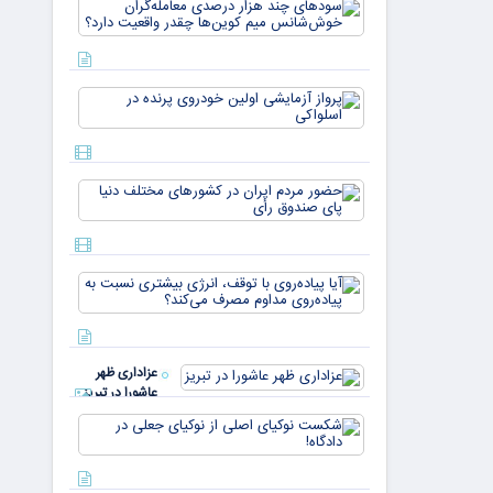
سودهای چن
بازار ۵
هزار درصد
میلیارد
معامله‌گران
دلاری
خوش‌شان
می‌رسند
میم کوین‌ه
پرواز
چقدر واقع
آزمایشی
دار
اولین
خودروی
پرنده در
حضور
اسلواکی
مردم ایران
در
کشورهای
مختلف
آیا
دنیا پای
پیاده‌روی
صندوق
با توقف،
رأی
انرژی
بیشتری
عزاداری ظهر
نسبت به
عاشورا در تبریز
پیاده‌روی
مداوم
شکست
مصرف
نوکیای
می‌کن
اصلی از
نوکیای