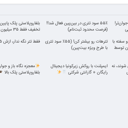
وان‌تر!
۵۵٪ سود تتری در بین‌پین فعال شد!!
(فرصت محدود ثبت‌نام)
تخفیف فقط 3۵ میلیون
 سفته با
تترهات رو بیشتر کن! (۵۵٪ سود تتری
فقط تتر نگه ندار، ازش ۵۵٪ سود بگیر
ن توسط
با طرح ویژه بیت‌پین)
شوند، نه
ایمپلنت با روکش زیرکونیا دیجیتال
معجزه نگاه باز و جوان
رایگان + گارانتی شرکتی
بلفاروپلاستی پلک بالا