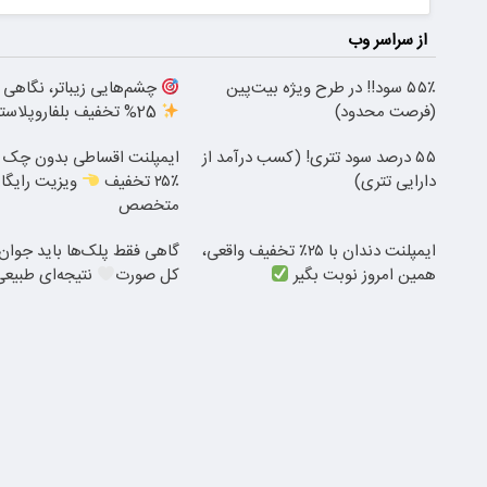
از سراسر وب
۵۵٪ سود!! در طرح ویژه بیت‌پین
چشم‌هایی زیباتر، نگاهی ج
(فرصت محدود)
25% تخفیف بلفاروپلاستی
۵۵ درصد سود تتری! (کسب درآمد از
ایمپلنت اقساطی بدون چک و
دارایی تتری)
٪۲۵ تخفیف
ویزیت رایگا
متخصص
ایمپلنت دندان با ۲۵٪ تخفیف واقعی،
گاهی فقط پلک‌ها باید جوان 
همین امروز نوبت بگیر
کل صورت
نتیجه‌ای طبیعی