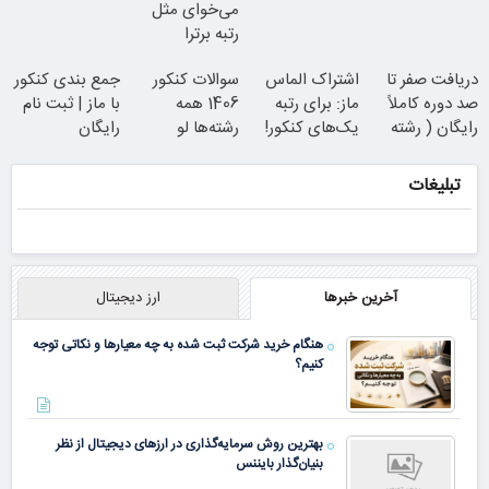
می‌خوای مثل
رتبه برترا
بدرخشی؟
دریافت صفر تا
اشتراک الماس
سوالات کنکور
جمع بندی کنکور
جمع‌بندی
صد دوره کاملاً
ماز: برای رتبه
1406 همه
با ماز | ثبت نام
بلفا با 25%
تابستون رایگان
رایگان ( رشته
یک‌های کنکور!
رشته‌ها لو
رایگان
تخفیف
ماز
ریاضی، تجربی،
رفت!!!!!
انسانی)
تبلیغات
آخرین خبرها
ارز دیجیتال
هنگام خرید شرکت ثبت شده به چه معیارها و نکاتی توجه
کنیم؟
بهترین روش سرمایه‌گذاری در ارزهای دیجیتال از نظر
بنیان‌گذار بایننس