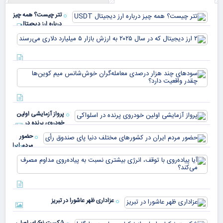
تتر چیست؟ همه چیز
درباره ارز دیجیتال
USDT
۲ ا
دیج
که 
سود
به 
هزا
معا
میلی
خو
دلا
میم
می‌
پرواز آزمایشی اولین
چقد
خودروی پرنده در
دار
اسلواکی
حضور
مردم ایران
در
آیا
کشورهای
پیا
مختلف
با 
دنیا پای
انر
صندوق
بیش
رأی
عزاداری ظهر عاشورا در تبریز
نسب
پیا
مدا
شکست نوکیای اصلی