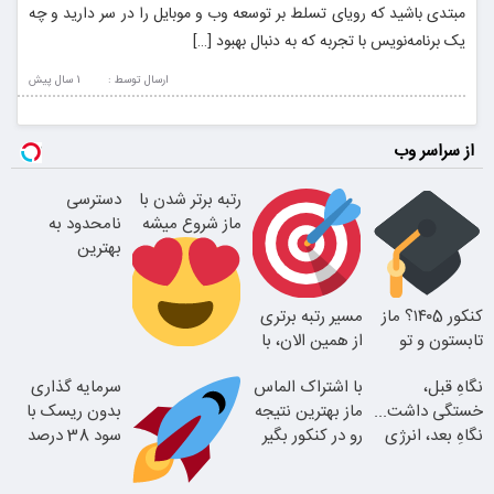
مبتدی باشید که رویای تسلط بر توسعه وب و موبایل را در سر دارید و چه
یک برنامه‌نویس با تجربه که به دنبال بهبود […]
ارسال توسط :
1 سال پيش
از سراسر وب
رتبه برتر شدن با
دسترسی
ماز شروع میشه
نامحدود به
بهترین
آموزش‌ها تا روز
کنکور
کنکور ۱۴۰5؟ ماز
مسیر رتبه برتری
تابستون و تو
از همین الان، با
یک هفتع جمع
دوره رایگان ماز
تا پایان با شما
نگاهِ قبل،
با اشتراک الماس
سرمایه گذاری
میکنه
شروع میشه!
خستگی داشت...
ماز بهترین نتیجه
بدون ریسک با
نگاهِ بعد، انرژی
رو در کنکور بگیر
سود 38 درصد
داره
سالانه