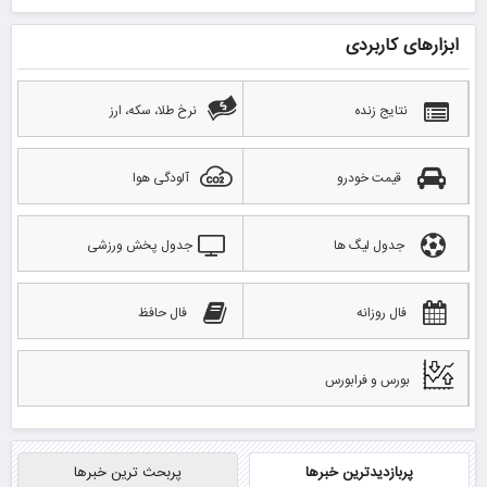
ابزارهای کاربردی
نتایج زنده
نرخ طلا، سکه، ارز
قیمت خودرو
آلودگی هوا
جدول لیگ ها
جدول پخش ورزشی
فال روزانه
فال حافظ
بورس و فرابورس
پربازدیدترین خبرها
پربحث ترین خبرها