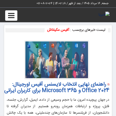
جمعه, ۱۶ مرداد ۱۴۰۵ / بعد از ظهر /
14:02:18
|
2026-08-07
Toggle
vigation
لیست خبرهای برچسب :
آفیس مکینتاش
راهنمای نهایی انتخاب لایسنس آفیس اورجینال:
Office 2024 و Microsoft 365 برای کاربران ایرانی
در جهان پیچیده امروز، ما با حجم وسیعی از داده، ایمیل، گزارش، جلسه،
فایل، پروژه و ارتباطات هم‌زمان روبه‌رو هستیم. از مدیران گرفته تا
دانشجویان، از فریلنسرها تا سازمان‌های چندملیتی، همه با یک چالش