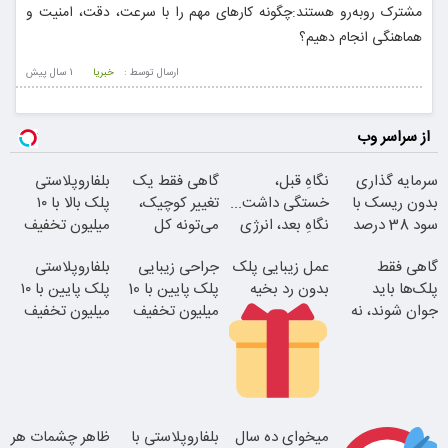
مشترک روبه‌رو هستند:چگونه کارهای مهم را با سرعت، دقت، امنیت و
هماهنگی انجام دهیم؟
ارسال توسط :
خبریا
1 سال پيش
از سراسر وب
سرمایه گذاری
نگاهِ قبل،
گاهی فقط یک
بلفاروپلاستی
بدون ریسک با
خستگی داشت...
تغییر کوچیک،
پلک بالا با ۱۰
سود 38 درصد
نگاهِ بعد، انرژی
می‌تونه کل
میلیون تخفیف
سالانه
داره
چهرتو متحول
فقط ۲۵ میلیون
گاهی فقط
عمل زیبایی پلک
جراحی زیبایی
بلفاروپلاستی
کنه
پلک‌ها باید
بدون رد بخیه
پلک پایین با 10
پلک پایین با ۱۰
جوان شوند، نه
میلیون تخفیف
میلیون تخفیف
کل صورت
ویژه فقط 35
فقط 3۵ میلیون
بلفا با 25%
تخفیف
تغییر طبیعی
۱۰ میلیون تومان
میخوای ده سال
بلفاروپلاستی با
ظاهر چشمات هر
تخفیف ویژه