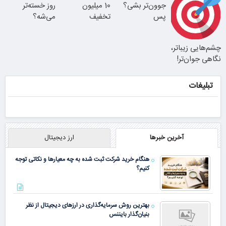
جوون‌تر بشی؟
10 میلیون
روز خسته‌تر
نتیجه‌ای طبیعی
پس
تخفیف
می‌شه؟
بلفاروپلاستی
انجام بده
چشم‌هایی زیباتر،
نگاهی جوان‌تر!
بلک بالا 25 پلک
وقتشه یه تصمیم
تبلیغات
پایین 35
کوچیک بگیری
25% تخفیف
بلفاروپلاستی
آخرین خبرها
ارز دیجیتال
هنگام خرید شرکت ثبت شده به چه معیارها و نکاتی توجه
کنیم؟
بهترین روش سرمایه‌گذاری در ارزهای دیجیتال از نظر
بنیان‌گذار بایننس