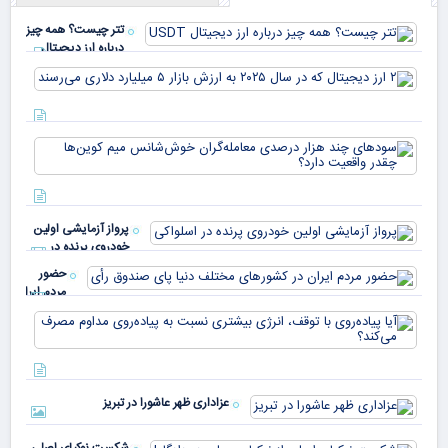
تتر چیست؟ همه چیز
درباره ارز دیجیتال
USDT
۲ ا
دیج
که 
سود
به 
هزا
معا
میلی
خو
دلا
میم
می‌
پرواز آزمایشی اولین
چقد
خودروی پرنده در
دار
اسلواکی
حضور
مردم ایران
در
آیا
کشورهای
پیا
مختلف
با 
دنیا پای
انر
صندوق
بیش
رأی
عزاداری ظهر عاشورا در تبریز
نسب
پیا
مدا
شکست نوکیای اصلی