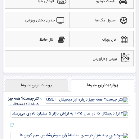
قیمت خودرو
آلودگی هوا
جدول لیگ ها
جدول پخش ورزشی
فال روزانه
فال حافظ
بورس و فرابورس
پربازدیدترین خبرها
پربحث ترین خبرها
تتر چیست؟ همه چیز
درباره ارز دیجیتال
USDT
۲ ا
دیج
که 
سود
به 