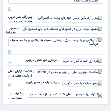
هزا
معا
میلی
خو
دلا
میم
می‌
پرواز آزمایشی اولین
چقد
خودروی پرنده در
دار
اسلواکی
حضور
مردم ایران
در
آیا
کشورهای
پیا
مختلف
با 
دنیا پای
انر
صندوق
بیش
رأی
عزاداری ظهر عاشورا در تبریز
نسب
پیا
مدا
شکست نوکیای اصلی
مص
از نوکیای جعلی در
می‌
دادگاه!
پیش دیابت را جدی بگیریم
۵ ترند برتر
دیفای در
سال ۲۰۲۵ که
نباید از دست