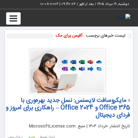
دوشنبه, ۱۹ مرداد ۱۴۰۵ / بعد از ظهر /
09:42:27
|
2026-08-10
Toggle
vigation
لیست خبرهای برچسب :
آفیس برای مک
مایکروسافت لایسنس: نسل جدید بهره‌وری با
Office 365 و Office 2024 – راهکاری برای امروز و
فردای دیجیتال
تاریخ انتشار: خرداد ۱۴۰۴ | منبع: MicrosoftLicense.com
ارسال توسط :
خبریا
1 سال پيش