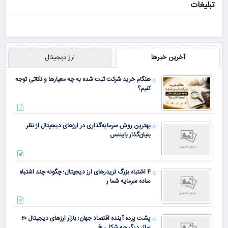
تبلیغات
اگه افتادگی پلک
25% تخفیف
داری
بلفاروپلاستی
آخرین خبرها
ارز دیجیتال
هنگام خرید شرکت ثبت شده به چه معیارها و نکاتی توجه
کنیم؟
اگر پف پلک
بهترین روش سرمایه‌گذاری در ارزهای دیجیتال از نظر
اطراف چشم
بنیان‌گذار بایننس
داری
۴ اشتباه بزرگ تریدرهای ارز دیجیتال؛ چگونه چند اشتباه
ساده سرمایه شما ر
پشت پرده آینده اقتصاد جهان؛ بازار ارزهای دیجیتال ۲۰
سال دیگر چه شکلی خ