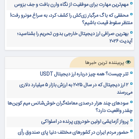
مهم‌ترین مهارت برای موفقیت از نگاه وارن بافت و جف بزوس
محققی که باگ مرگبار زی‌کش را کشف کرد، به سراغ مونرو رفت!
منتظر سقوط قیمت باشیم؟
بهترین صرافی ارز دیجیتال خارجی بدون تحریم را بشناسید؛
آپدیت ۲۰۲۶
پربیننده ترین خبرها
تتر چیست؟ همه چیز درباره ارز دیجیتال USDT
۲ ارز دیجیتال که در سال ۲۰۲۵ به ارزش بازار ۵ میلیارد دلاری
می‌رسند
سودهای چند هزار درصدی معامله‌گران خوش‌شانس میم کوین‌ها
چقدر واقعیت دارد؟
پرواز آزمایشی اولین خودروی پرنده در اسلواکی
حضور مردم ایران در کشورهای مختلف دنیا پای صندوق رأی