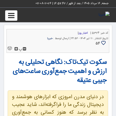
جمعه, ۱۶ مرداد ۱۴۰۵ / بعد از ظهر /
16:57:43
|
2026-08-07
Toggle
igation
کد خبر:
5324 |
اخبار روز
|
تاریخ انتشار :
۱۱ تیر ۱۴۰۴ - ۲۲:۵۶ |
ارسال توسط :
خبریا
54
پ
سکوت تیک‌تاک: نگاهی تحلیلی به
ارزش و اهمیت جمع‌آوری ساعت‌های
جیبی عتیقه
در دنیای مدرن امروزی که ابزارهای هوشمند و
دیجیتال زندگی ما را فراگرفته‌اند، شاید عجیب
به نظر برسد که هنوز کسانی به جمع‌آوری