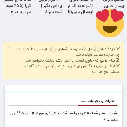
امشب)
پیمان طالبی
3سوته به اندام
پاداش بگیر |
کن! (۵۵٪ سود
ایده ال برس(تا
جوان شو
ثبت نام کن
تتری با طرح
امشب تخفیف
ویژه بیت‌پین)
ویژه)
همین الان ببین
سفارش سورملینا
×
با تخفیف ویژه
دیدگاه های ارسال شده توسط شما، پس از تایید توسط خبریا در
وب سایت منتشر خواهد شد
پیام هایی که حاوی تهمت یا افترا باشد منتشر نخواهد شد.
لطفا از تایپ فینگلیش بپرهیزید. در غیر اینصورت دیدگاه شما
منتشر نخواهد شد.
نظرات و تجربیات شما
نشانی ایمیل شما منتشر نخواهد شد.
بخش‌های موردنیاز علامت‌گذاری
شده‌اند
*