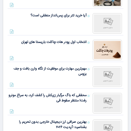
آیا خرید تتر برای پس‌انداز منطقی است؟
انتخاب اول پودر هات چاکلت باریستا های تهران
مهم‌ترین مهارت برای موفقیت از نگاه وارن بافت و جف
بزوس
محققی که باگ مرگبار زی‌کش را کشف کرد، به سراغ مونرو
رفت! منتظر سقوط قی
بهترین صرافی ارز دیجیتال خارجی بدون تحریم را
بشناسید؛ آپدیت ۲۰۲۶