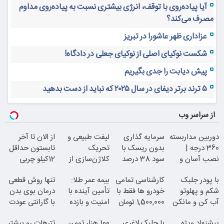
آیا پیاده‌روی با توقف، انرژی بیشتری نسبت به پیاده‌روی مداوم
مصرف می‌کند؟
عزاداری ظهر عاشورا در تبریز
شکست نوکیای اصلی از نوکیای جعلی در دادگاه!
پیش دیابت را جدی بگیریم
۵ ترند برتر دیفای در سال ۲۰۲۵ که نباید از دست بدهید
از سراسر وب
دوربین مداربسته
سرمایه گذاری
لیفت طبیعی و
از الان تا آخر
360 درجه |
بدون ریسک با
تحریک
تابستون حداقل
نصب آسان و
سود 38 درصد
کلاژن‌سازی از
12کیلو چربی
راحت
سالانه
داخل پوست با
میسوزونی!
با پودر جلبک
کارشناسی تمامی
بیمه عمر طلا:
تنها روش قطعی
24ماه ماندگاری
شکم و پهلوتو
خودرو ها فقط با
تأمین آینده با
درمان بوی بدن
آب کن و مانکن
1,500,000 تومان
امنیت و بازده
با گارانتی عودت
شو(تخفیف تا
بالا
وجه
پیشنهاد ویژه
با جلبک لاغری
100 هزار تومن
تترهات رو بیشتر