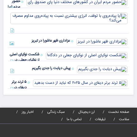
حضور
مردم ایران
در
آیا
کشورهای
پیا
مختلف
با 
دنیا پای
انر
صندوق
بیش
رأی
عزاداری ظهر عاشورا در تبریز
نسب
پیا
مدا
شکست نوکیای اصلی
مص
از نوکیای جعلی در
می‌
دادگاه!
پیش دیابت را جدی بگیریم
۵ ترند برتر
دیفای در
سال ۲۰۲۵ که
نباید از دست
بدهید
صفحه نخست
ارز دیجیتال
سبک زندگی
اخبار روز
سلامت
تبلیغات
تماس با ما