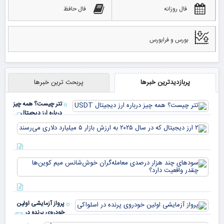
فال روزانه
فال حافظ
بورس و فرابورس
پربازدیدترین خبرها
پربحث ترین خبرها
تتر چیست؟ همه چیز
درباره ارز دیجیتال
USDT
۲ ا
دیج
که 
سود
به 
هزا
معا
میلی
خو
دلا
میم
می‌
پرواز آزمایشی اولین
چقد
خودروی پرنده در
دار
اسلواکی