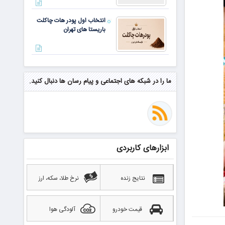
انتخاب اول پودر هات چاکلت
باریستا های تهران
مهم‌ترین مهارت برای موفقیت از
نگاه وارن بافت و جف بزوس
ما را در شبکه های اجتماعی و پیام رسان ها دنبال کنید.
محققی که باگ مرگبار زی‌کش را
کشف کرد، به سراغ مونرو رفت!
منتظر سقوط قی
ابزارهای کاربردی
بهترین صرافی ارز دیجیتال
خارجی بدون تحریم را بشناسید؛
آپدیت ۲۰۲۶
نتایج زنده
نرخ طلا، سکه، ارز
قیمت خودرو
آلودگی هوا