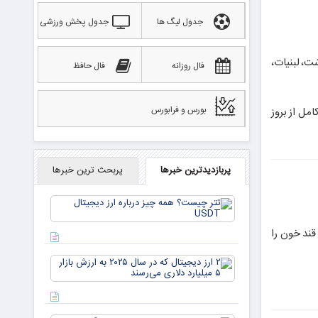
جدول لیگ ها
جدول پخش ورزشی
ت، لبنیات،
فال روزانه
فال حافظ
بورس و فرابورس
امل از بروز
پربازدیدترین خبرها
پربحث ترین خبرها
تتر
چیست؟
همه چیز
قند خون را
درباره ارز
دیجیتال
۲ ارز
USDT
دیجیتال
که در
سال ۲۰۲۵
به ارزش