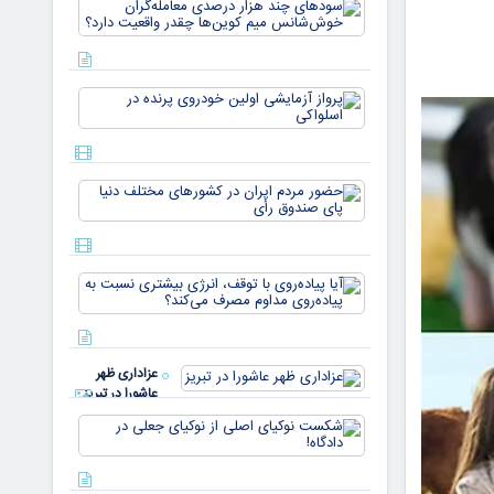
سودهای چن
بازار ۵
هزار درصد
میلیارد
معامله‌گران
دلاری
خوش‌شان
می‌رسند
میم کوین‌ه
پرواز
چقدر واقع
آزمایشی
دار
اولین
خودروی
پرنده در
حضور
اسلواکی
مردم ایران
در
کشورهای
مختلف
آیا
دنیا پای
پیاده‌روی
صندوق
با توقف،
رأی
انرژی
بیشتری
عزاداری ظهر
نسبت به
عاشورا در تبریز
پیاده‌روی
مداوم
شکست
مصرف
نوکیای
می‌کن
اصلی از
نوکیای