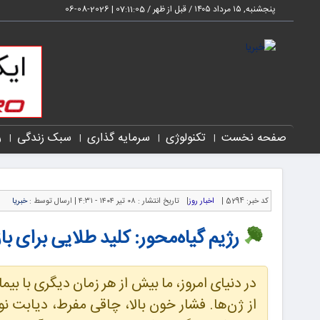
پنجشنبه, ۱۵ مرداد ۱۴۰۵ / قبل از ظهر /
07:11:07
|
2026-08-06
صفحه نخست
تکنولوژی
سرمایه گذاری
سبک زندگی
ر
کد خبر:
5294 |
اخبار روز
|
تاریخ انتشار :
۰۸ تیر ۱۴۰۴ - ۴:۳۱ |
ارسال توسط :
خبریا
رژیم گیاه‌محور: کلید طلایی برای ب
در دنیای امروز، ما بیش از هر زمان دیگری با بی