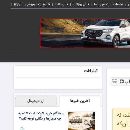
ی
تبلیغات
تماس با ما
فـال روزانـه
فال حافظ
نتایج زنده ورزشی
RSS
تبلیغات
پ
آخرین خبرها
ارز دیجیتال
د؛ نه
هنگام خرید شرکت ثبت شده به
چه معیارها و نکاتی توجه کنیم؟
 از آن‌که