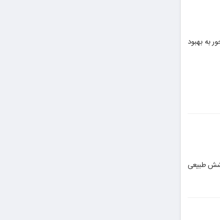
ر به بهبود
روک‌ها، و درخشش طبیعی